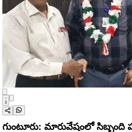
3
గుంటూరు: మారువేషంలో సిబ్బంది ప