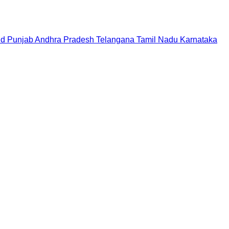
nd
Punjab
Andhra Pradesh
Telangana
Tamil Nadu
Karnataka