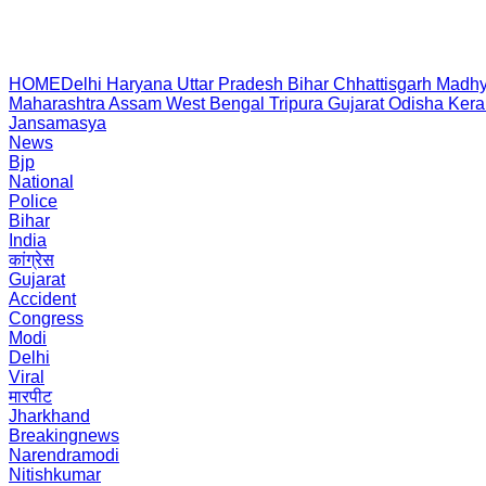
HOME
Delhi
Haryana
Uttar Pradesh
Bihar
Chhattisgarh
Madhy
Maharashtra
Assam
West Bengal
Tripura
Gujarat
Odisha
Kera
Jansamasya
News
Bjp
National
Police
Bihar
India
कांग्रेस
Gujarat
Accident
Congress
Modi
Delhi
Viral
मारपीट
Jharkhand
Breakingnews
Narendramodi
Nitishkumar