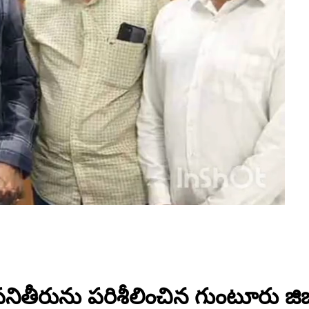
నితీరును పరిశీలించిన గుంటూరు జిజ