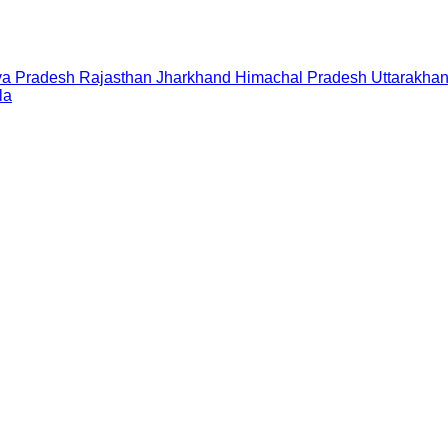
a Pradesh
Rajasthan
Jharkhand
Himachal Pradesh
Uttarakha
la