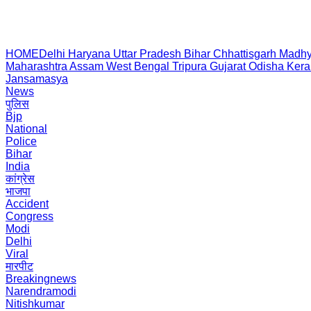
HOME
Delhi
Haryana
Uttar Pradesh
Bihar
Chhattisgarh
Madhy
Maharashtra
Assam
West Bengal
Tripura
Gujarat
Odisha
Kera
Jansamasya
News
पुलिस
Bjp
National
Police
Bihar
India
कांग्रेस
भाजपा
Accident
Congress
Modi
Delhi
Viral
मारपीट
Breakingnews
Narendramodi
Nitishkumar