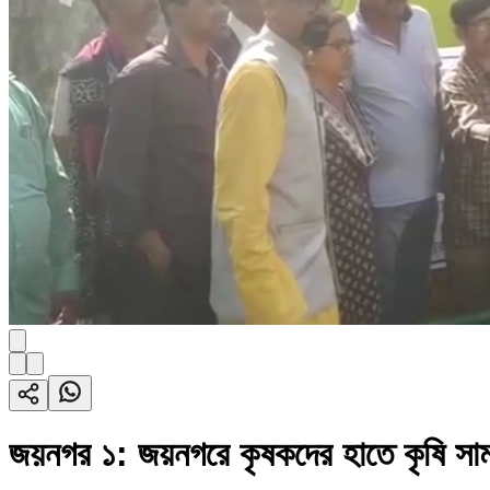
জয়নগর ১: জয়নগরে কৃষকদের হাতে কৃষি সামগ