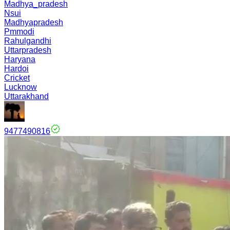
Madhya_pradesh
Nsui
Madhyapradesh
Pmmodi
Rahulgandhi
Uttarpradesh
Haryana
Hardoi
Cricket
Lucknow
Uttarakhand
9477490816