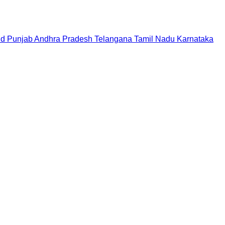
nd
Punjab
Andhra Pradesh
Telangana
Tamil Nadu
Karnataka