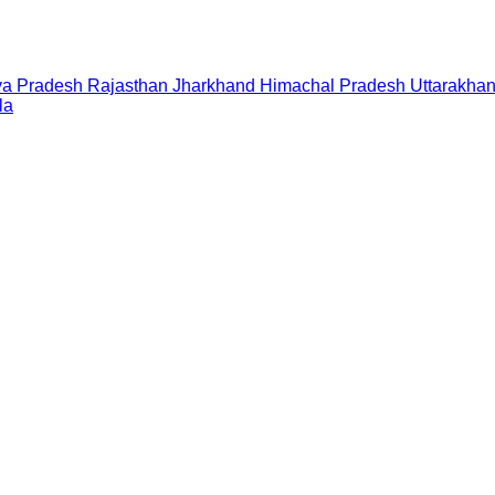
a Pradesh
Rajasthan
Jharkhand
Himachal Pradesh
Uttarakha
la