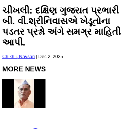
ચીખલી: દક્ષિણ ગુજરાત પ્રભારી
બી. વી.શ્રીનિવાસએ ખેડૂતોના
પડતર પ્રશ્નો અંગે સમગ્ર માહિતી
આપી.
Chikhli, Navsari
|
Dec 2, 2025
MORE NEWS