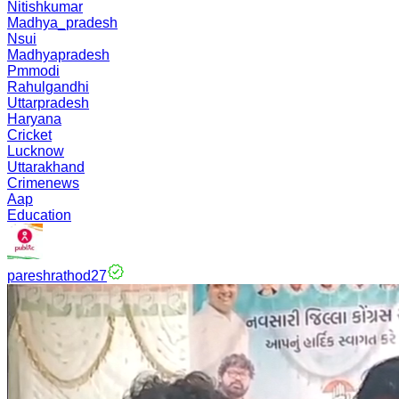
Nitishkumar
Madhya_pradesh
Nsui
Madhyapradesh
Pmmodi
Rahulgandhi
Uttarpradesh
Haryana
Cricket
Lucknow
Uttarakhand
Crimenews
Aap
Education
pareshrathod27