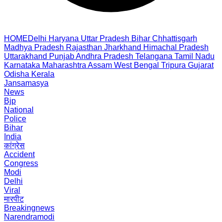
HOME
Delhi
Haryana
Uttar Pradesh
Bihar
Chhattisgarh
Madhya Pradesh
Rajasthan
Jharkhand
Himachal Pradesh
Uttarakhand
Punjab
Andhra Pradesh
Telangana
Tamil Nadu
Karnataka
Maharashtra
Assam
West Bengal
Tripura
Gujarat
Odisha
Kerala
Jansamasya
News
Bjp
National
Police
Bihar
India
कांग्रेस
Accident
Congress
Modi
Delhi
Viral
मारपीट
Breakingnews
Narendramodi