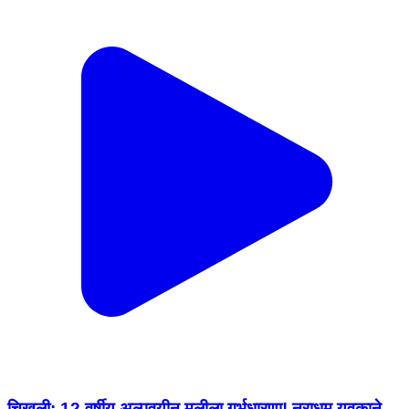
चिखली: 12 वर्षीय अल्पवयीन मुलीला गर्भधारणा! नराधम युवकाने