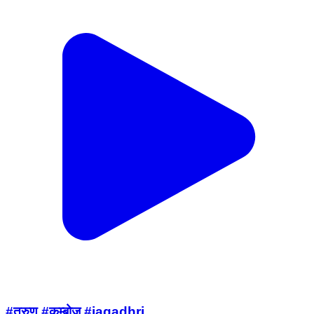
#तरुण #कम्बोज #jagadhri