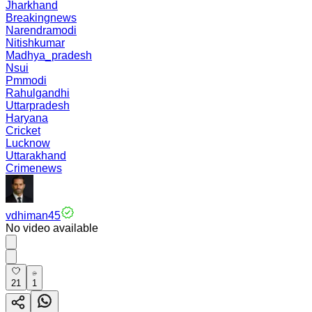
Jharkhand
Breakingnews
Narendramodi
Nitishkumar
Madhya_pradesh
Nsui
Pmmodi
Rahulgandhi
Uttarpradesh
Haryana
Cricket
Lucknow
Uttarakhand
Crimenews
vdhiman45
No video available
21
1