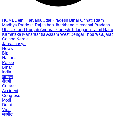
HOME
Delhi
Haryana
Uttar Pradesh
Bihar
Chhattisgarh
Madhya Pradesh
Rajasthan
Jharkhand
Himachal Pradesh
Uttarakhand
Punjab
Andhra Pradesh
Telangana
Tamil Nadu
Karnataka
Maharashtra
Assam
West Bengal
Tripura
Gujarat
Odisha
Kerala
Jansamasya
News
Bjp
National
Police
Bihar
India
कांग्रेस
बीजेपी
Gujarat
Accident
Congress
Modi
Delhi
Viral
मारपीट