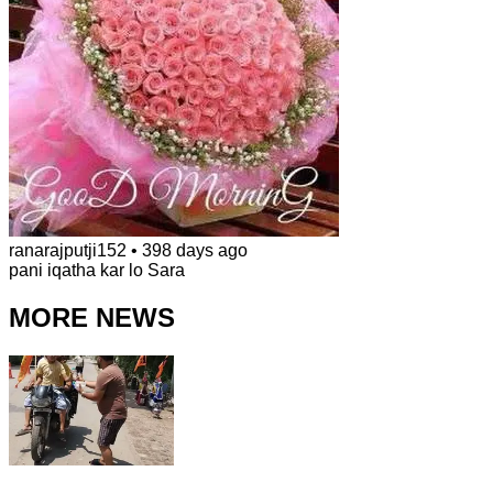
ranarajputji152
•
398 days ago
pani iqatha kar lo Sara
MORE NEWS