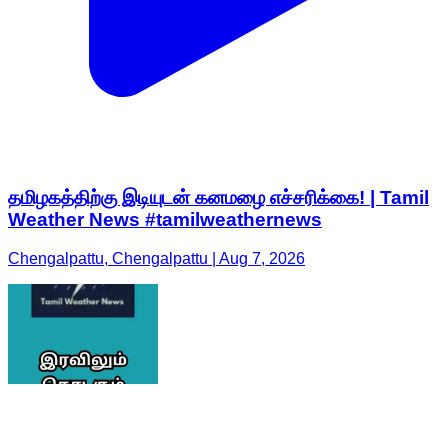
தமிழகத்திற்கு இடியுடன் கனமழை எச்சரிக்கை! | Tamil
Weather News #tamilweathernews
Chengalpattu, Chengalpattu | Aug 7, 2026