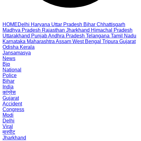
HOME
Delhi
Haryana
Uttar Pradesh
Bihar
Chhattisgarh
Madhya Pradesh
Rajasthan
Jharkhand
Himachal Pradesh
Uttarakhand
Punjab
Andhra Pradesh
Telangana
Tamil Nadu
Karnataka
Maharashtra
Assam
West Bengal
Tripura
Gujarat
Odisha
Kerala
Jansamasya
News
Bjp
National
Police
Bihar
India
कांग्रेस
Gujarat
Accident
Congress
Modi
Delhi
Viral
मारपीट
Jharkhand