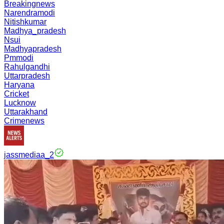
Breakingnews
Narendramodi
Nitishkumar
Madhya_pradesh
Nsui
Madhyapradesh
Pmmodi
Rahulgandhi
Uttarpradesh
Haryana
Cricket
Lucknow
Uttarakhand
Crimenews
jassmediaa_2