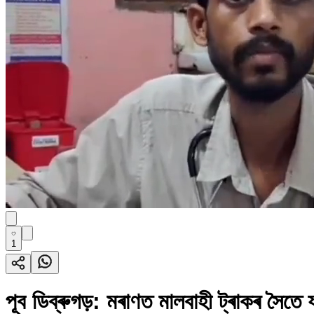
1
পূব ডিব্ৰুগড়: মৰাণত মালবাহী ট্ৰাকৰ সৈত