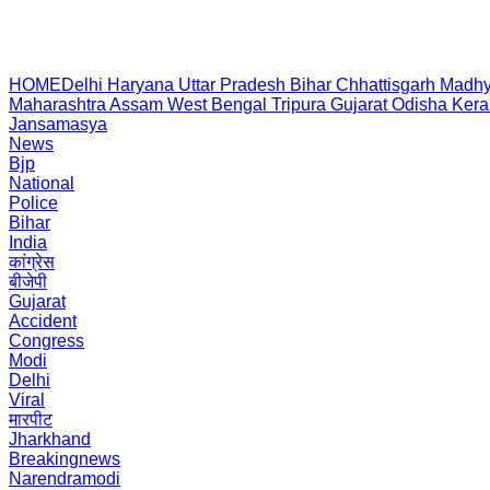
HOME
Delhi
Haryana
Uttar Pradesh
Bihar
Chhattisgarh
Madhy
Maharashtra
Assam
West Bengal
Tripura
Gujarat
Odisha
Kera
Jansamasya
News
Bjp
National
Police
Bihar
India
कांग्रेस
बीजेपी
Gujarat
Accident
Congress
Modi
Delhi
Viral
मारपीट
Jharkhand
Breakingnews
Narendramodi