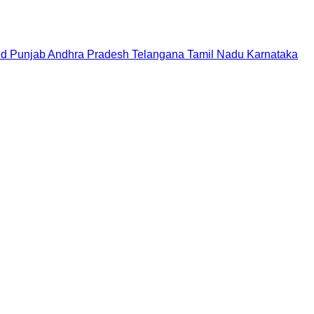
nd
Punjab
Andhra Pradesh
Telangana
Tamil Nadu
Karnataka