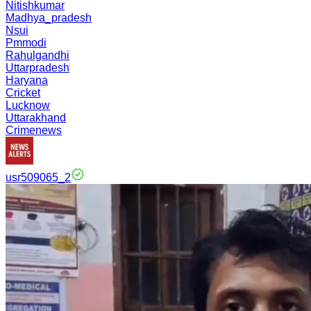
Nitishkumar
Madhya_pradesh
Nsui
Pmmodi
Rahulgandhi
Uttarpradesh
Haryana
Cricket
Lucknow
Uttarakhand
Crimenews
usr509065_2