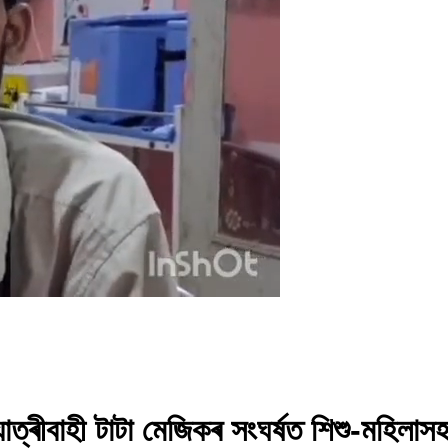
ে যাত্ৰীবাহী টাটা মেজিকৰ সংঘৰ্ষত শিশু-মহি