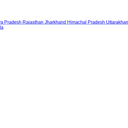
a Pradesh
Rajasthan
Jharkhand
Himachal Pradesh
Uttarakha
la