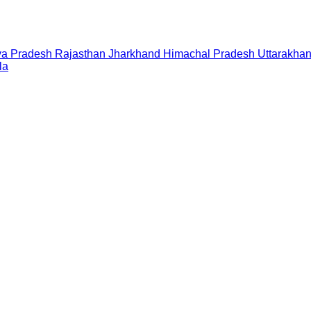
a Pradesh
Rajasthan
Jharkhand
Himachal Pradesh
Uttarakha
la