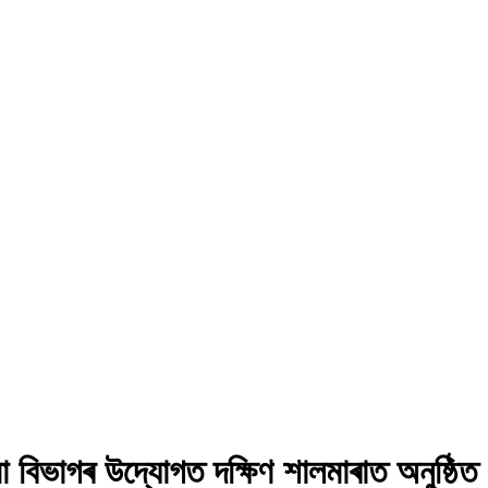
বিভাগৰ উদ্যোগত দক্ষিণ শালমাৰাত অনুষ্ঠিত হো