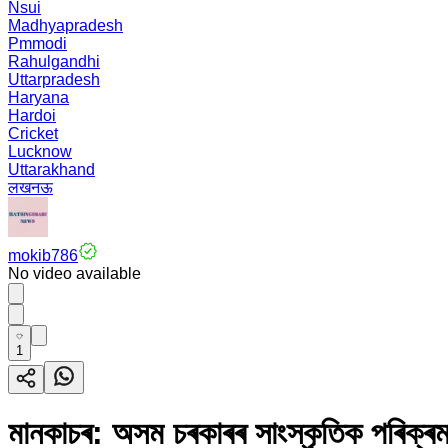
Nsui
Madhyapradesh
Pmmodi
Rahulgandhi
Uttarpradesh
Haryana
Hardoi
Cricket
Lucknow
Uttarakhand
लखनऊ
mokib786
No video available
1
মানকাচৰ: অসম চৰকাৰৰ সাংস্কৃতিক পৰিক্ৰমা 