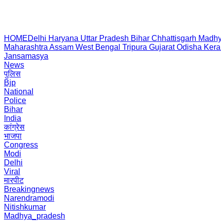
HOME
Delhi
Haryana
Uttar Pradesh
Bihar
Chhattisgarh
Madhy
Maharashtra
Assam
West Bengal
Tripura
Gujarat
Odisha
Kera
Jansamasya
News
पुलिस
Bjp
National
Police
Bihar
India
कांग्रेस
भाजपा
Congress
Modi
Delhi
Viral
मारपीट
Breakingnews
Narendramodi
Nitishkumar
Madhya_pradesh