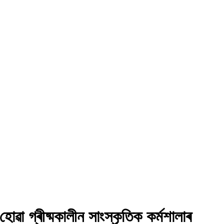
ৱা গ্ৰীষ্মকালীন সাংস্কৃতিক কৰ্মশালাৰ