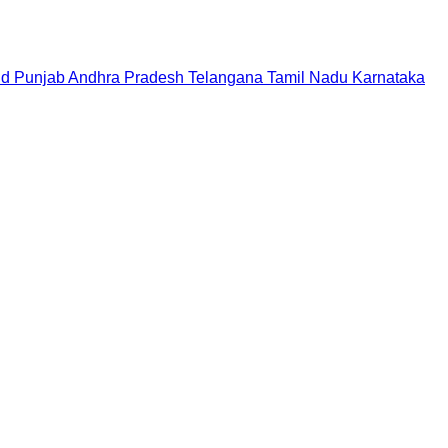
nd
Punjab
Andhra Pradesh
Telangana
Tamil Nadu
Karnataka