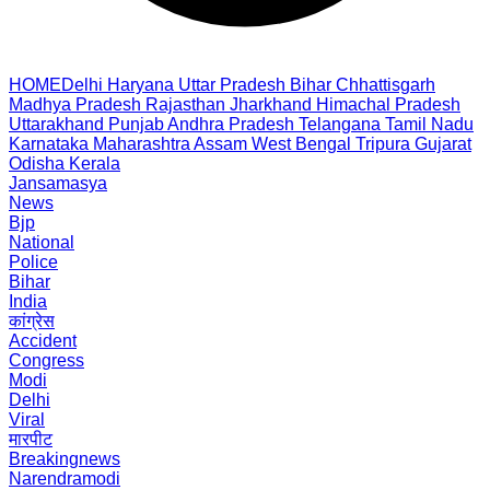
HOME
Delhi
Haryana
Uttar Pradesh
Bihar
Chhattisgarh
Madhya Pradesh
Rajasthan
Jharkhand
Himachal Pradesh
Uttarakhand
Punjab
Andhra Pradesh
Telangana
Tamil Nadu
Karnataka
Maharashtra
Assam
West Bengal
Tripura
Gujarat
Odisha
Kerala
Jansamasya
News
Bjp
National
Police
Bihar
India
कांग्रेस
Accident
Congress
Modi
Delhi
Viral
मारपीट
Breakingnews
Narendramodi