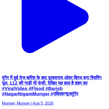
मुंगेर में हुई तेज बारिश के बाद पूरबसराय ओवर ब्रिज बना स्विमिंग
पूल, 112 की गाड़ी भी फंसी, देखिए यह हाल है शहर का
#ViralVideo #Flood #Barish
#NagarNigamMunger #पब्लिकन्यूजमुंगेर
Munger, Munger | Aug 5, 2026