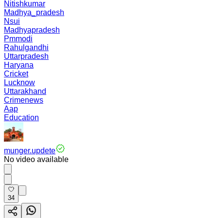
Nitishkumar
Madhya_pradesh
Nsui
Madhyapradesh
Pmmodi
Rahulgandhi
Uttarpradesh
Haryana
Cricket
Lucknow
Uttarakhand
Crimenews
Aap
Education
munger.updete
No video available
34