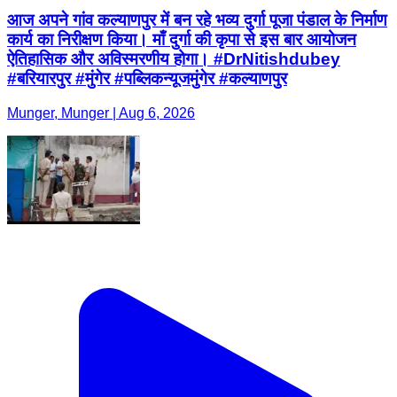
आज अपने गांव कल्याणपुर में बन रहे भव्य दुर्गा पूजा पंडाल के निर्माण
कार्य का निरीक्षण किया। माँ दुर्गा की कृपा से इस बार आयोजन
ऐतिहासिक और अविस्मरणीय होगा। #DrNitishdubey
#बरियारपुर #मुंगेर #पब्लिकन्यूजमुंगेर #कल्याणपुर
Munger, Munger | Aug 6, 2026