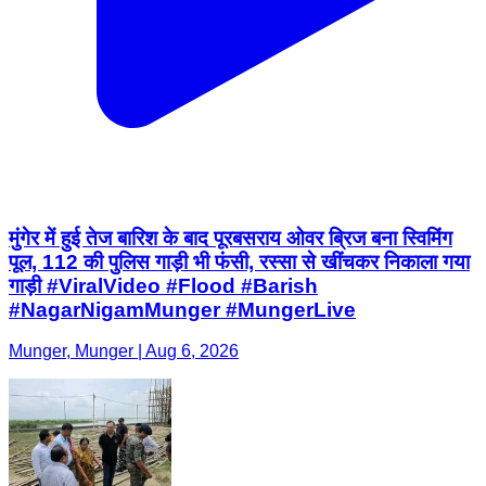
मुंगेर में हुई तेज बारिश के बाद पूरबसराय ओवर ब्रिज बना स्विमिंग
पूल, 112 की पुलिस गाड़ी भी फंसी, रस्सा से खींचकर निकाला गया
गाड़ी #ViralVideo #Flood #Barish
#NagarNigamMunger #MungerLive
Munger, Munger | Aug 6, 2026