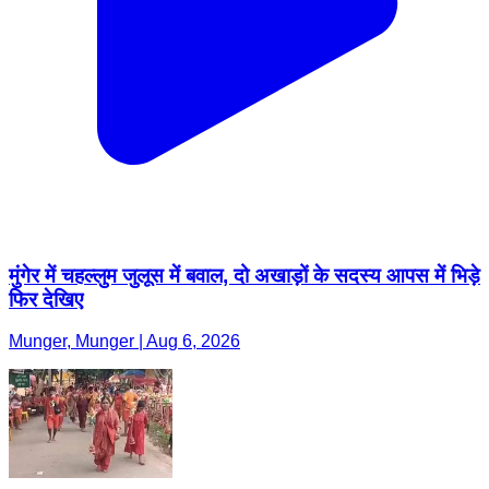
मुंगेर में चहल्लुम जुलूस में बवाल, दो अखाड़ों के सदस्य आपस में भिड़े
फिर देखिए
Munger, Munger | Aug 6, 2026