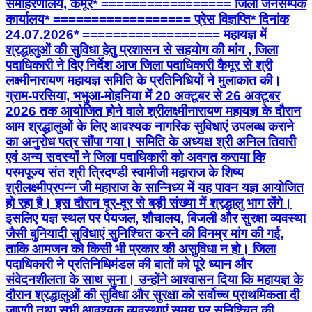
ग्राम-परसिया, भभुआ-मोहनिया में 20 अक्टूबर से 26 अक्टूबर
2026 तक आयोजित होने वाले श्रीलक्ष्मीनारायण महायज्ञ के दौरान
आम श्रद्धालुओं के लिए आवश्यक नागरिक सुविधाएं उपलब्ध कराने
का अनुरोध पत्र सौंपा गया। समिति के अध्यक्ष श्री अनिल तिवारी
एवं अन्य सदस्यों ने जिला पदाधिकारी को अवगत कराया कि
परमपूज्य संत श्री त्रिदण्डी स्वामीजी महाराज के शिष्य
श्रीलक्ष्मीप्रपन्न जी महाराज के सान्निध्य में यह पावन यज्ञ आयोजित
हो रहा है। इस दौरान दूर-दूर से बड़ी संख्या में श्रद्धालु भाग लेंगे।
इसलिए यज्ञ स्थल पर पेयजल, शौचालय, बिजली और सुरक्षा व्यवस्था
जैसी बुनियादी सुविधाएं सुनिश्चित करने की विनम्र मांग की गई,
ताकि आमजन को किसी भी प्रकार की असुविधा न हो। जिला
पदाधिकारी ने प्रतिनिधिमंडल की बातों को पूरे ध्यान और
संवेदनशीलता के साथ सुना। उन्होंने आश्वासन दिया कि महायज्ञ के
दौरान श्रद्धालुओं की सुविधा और सुरक्षा को सर्वोच्च प्राथमिकता दी
जाएगी तथा सभी आवश्यक व्यवस्थाएं समय पर सुनिश्चित की
जाएंगी। समिति के सदस्यों ने जिला प्रशासन के सहयोगपूर्ण और
जनहितैषी रवैये की सराहना करते हुए कहा कि इससे श्रद्धालुओं को
सुविधा मिलेगी और यज्ञ सुचारू रूप से संपन्न हो सकेगा।
Information & Public Relations Department,
Government of Bihar