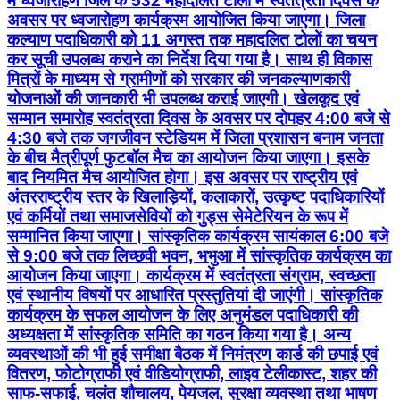
में ध्वजारोहण जिले के 532 महादलित टोलों में स्वतंत्रता दिवस के
अवसर पर ध्वजारोहण कार्यक्रम आयोजित किया जाएगा। जिला
कल्याण पदाधिकारी को 11 अगस्त तक महादलित टोलों का चयन
कर सूची उपलब्ध कराने का निर्देश दिया गया है। साथ ही विकास
मित्रों के माध्यम से ग्रामीणों को सरकार की जनकल्याणकारी
योजनाओं की जानकारी भी उपलब्ध कराई जाएगी। खेलकूद एवं
सम्मान समारोह स्वतंत्रता दिवस के अवसर पर दोपहर 4:00 बजे से
4:30 बजे तक जगजीवन स्टेडियम में जिला प्रशासन बनाम जनता
के बीच मैत्रीपूर्ण फुटबॉल मैच का आयोजन किया जाएगा। इसके
बाद नियमित मैच आयोजित होगा। इस अवसर पर राष्ट्रीय एवं
अंतरराष्ट्रीय स्तर के खिलाड़ियों, कलाकारों, उत्कृष्ट पदाधिकारियों
एवं कर्मियों तथा समाजसेवियों को गुड्स सेमेटेरियन के रूप में
सम्मानित किया जाएगा। सांस्कृतिक कार्यक्रम सायंकाल 6:00 बजे
से 9:00 बजे तक लिच्छवी भवन, भभुआ में सांस्कृतिक कार्यक्रम का
आयोजन किया जाएगा। कार्यक्रम में स्वतंत्रता संग्राम, स्वच्छता
एवं स्थानीय विषयों पर आधारित प्रस्तुतियां दी जाएंगी। सांस्कृतिक
कार्यक्रम के सफल आयोजन के लिए अनुमंडल पदाधिकारी की
अध्यक्षता में सांस्कृतिक समिति का गठन किया गया है। अन्य
व्यवस्थाओं की भी हुई समीक्षा बैठक में निमंत्रण कार्ड की छपाई एवं
वितरण, फोटोग्राफी एवं वीडियोग्राफी, लाइव टेलीकास्ट, शहर की
साफ-सफाई, चलंत शौचालय, पेयजल, सुरक्षा व्यवस्था तथा भाषण