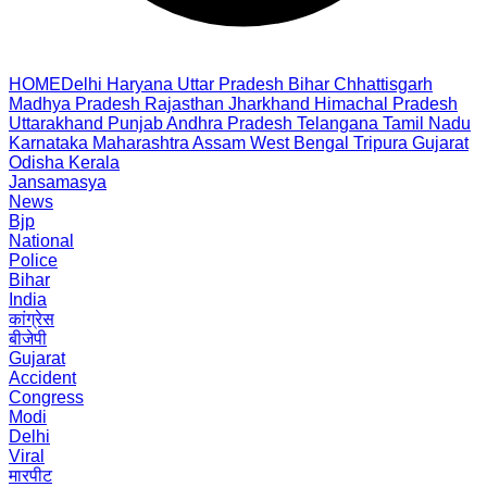
HOME
Delhi
Haryana
Uttar Pradesh
Bihar
Chhattisgarh
Madhya Pradesh
Rajasthan
Jharkhand
Himachal Pradesh
Uttarakhand
Punjab
Andhra Pradesh
Telangana
Tamil Nadu
Karnataka
Maharashtra
Assam
West Bengal
Tripura
Gujarat
Odisha
Kerala
Jansamasya
News
Bjp
National
Police
Bihar
India
कांग्रेस
बीजेपी
Gujarat
Accident
Congress
Modi
Delhi
Viral
मारपीट