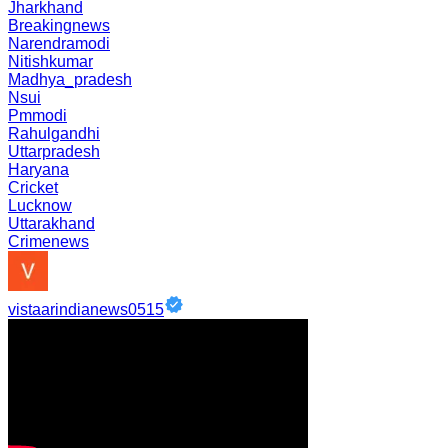
Jharkhand
Breakingnews
Narendramodi
Nitishkumar
Madhya_pradesh
Nsui
Pmmodi
Rahulgandhi
Uttarpradesh
Haryana
Cricket
Lucknow
Uttarakhand
Crimenews
vistaarindianews0515