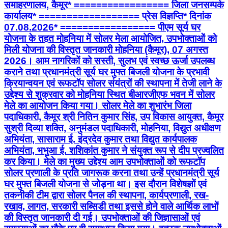
समाहरणालय, कैमूर* ================= जिला जनसम्पर्क
कार्यालय* ================== प्रेस विज्ञप्ति* दिनांक
07.08.2026* ================= पीएम सूर्य घर
योजना के तहत मोहनिया में सोलर मेला आयोजित, उपभोक्ताओं को
मिली योजना की विस्तृत जानकारी मोहनिया (कैमूर), 07 अगस्त
2026। आम नागरिकों को सस्ती, सुलभ एवं स्वच्छ ऊर्जा उपलब्ध
कराने तथा प्रधानमंत्री सूर्य घर मुफ्त बिजली योजना के प्रभावी
क्रियान्वयन एवं रूफटॉप सोलर संयंत्रों की स्थापना में तेजी लाने के
उद्देश्य से शुक्रवार को मोहनिया स्थित बीआरजीएफ भवन में सोलर
मेले का आयोजन किया गया। सोलर मेले का शुभारंभ जिला
पदाधिकारी, कैमूर श्री नितिन कुमार सिंह, उप विकास आयुक्त, कैमूर
सुश्री दिव्या शक्ति, अनुमंडल पदाधिकारी, मोहनिया, विद्युत अधीक्षण
अभियंता, सासाराम ई. इंद्रदेव कुमार तथा विद्युत कार्यपालक
अभियंता, भभुआ ई. शशिकांत कुमार ने संयुक्त रूप से दीप प्रज्वलित
कर किया। मेले का मुख्य उद्देश्य आम उपभोक्ताओं को रूफटॉप
सोलर प्रणाली के प्रति जागरूक करना तथा उन्हें प्रधानमंत्री सूर्य
घर मुफ्त बिजली योजना से जोड़ना था। इस दौरान विशेषज्ञों एवं
तकनीकी टीम द्वारा सोलर पैनल की स्थापना, कार्यप्रणाली, रख-
रखाव, लागत, सरकारी सब्सिडी तथा इससे होने वाले आर्थिक लाभों
की विस्तृत जानकारी दी गई। उपभोक्ताओं की जिज्ञासाओं एवं