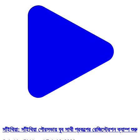
সাঁইথিয়া: সাঁইথিয়া পৌরসভায় যুব সাথী প্রকল্পের রেজিস্ট্রেশন ক্যাম্প শুরু