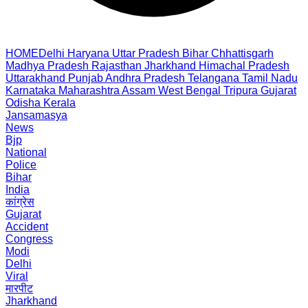
HOME
Delhi
Haryana
Uttar Pradesh
Bihar
Chhattisgarh
Madhya Pradesh
Rajasthan
Jharkhand
Himachal Pradesh
Uttarakhand
Punjab
Andhra Pradesh
Telangana
Tamil Nadu
Karnataka
Maharashtra
Assam
West Bengal
Tripura
Gujarat
Odisha
Kerala
Jansamasya
News
Bjp
National
Police
Bihar
India
कांग्रेस
Gujarat
Accident
Congress
Modi
Delhi
Viral
मारपीट
Jharkhand