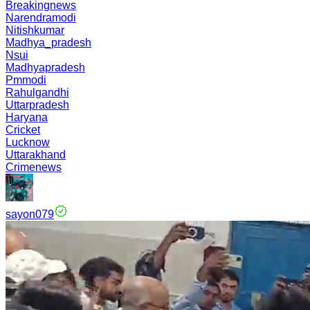
Breakingnews
Narendramodi
Nitishkumar
Madhya_pradesh
Nsui
Madhyapradesh
Pmmodi
Rahulgandhi
Uttarpradesh
Haryana
Cricket
Lucknow
Uttarakhand
Crimenews
sayon079