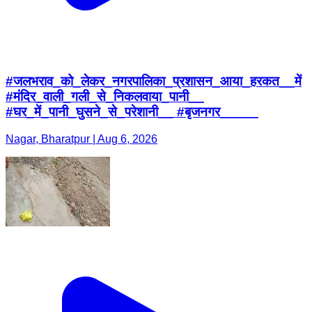
#जलभराव_को_लेकर_नगरपालिका_प्रशासन_आया_हरकत__में
#मंदिर_वाली_गली_से_निकलवाया_पानी__
#घर_में_पानी_घुसने_से_परेशानी__ #बृजनगर_____
Nagar, Bharatpur | Aug 6, 2026