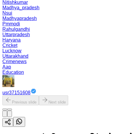
Nitishkumar
Madhya_pradesh
Nsui
Madhyapradesh
Pmmodi
Rahulgandhi
Uttarpradesh
Haryana
Cricket
Lucknow
Uttarakhand
Crimenews
Aap
Education
usr37151608
Previous slide
Next slide