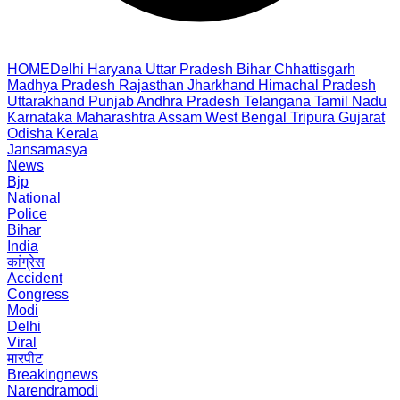
HOME
Delhi
Haryana
Uttar Pradesh
Bihar
Chhattisgarh
Madhya Pradesh
Rajasthan
Jharkhand
Himachal Pradesh
Uttarakhand
Punjab
Andhra Pradesh
Telangana
Tamil Nadu
Karnataka
Maharashtra
Assam
West Bengal
Tripura
Gujarat
Odisha
Kerala
Jansamasya
News
Bjp
National
Police
Bihar
India
कांग्रेस
Accident
Congress
Modi
Delhi
Viral
मारपीट
Breakingnews
Narendramodi