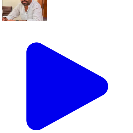
#वेदप्रकाश_पटेल_को_मिली_जिम्मेदारी_
#बृजनगर(डीग)______ __कस्बा निवासी पूर्व पार्षद वेदप्रकाश