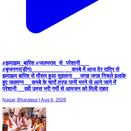
#झमाझम_बारिश #जलभराव_से_परेशानी___
#बृजनगर(डीग)__________ __कस्बे में आज देर रात्रि से
झमाझम बारिश से मौसम हुआ सुहावना __जगह जगह निचले इलाके
हुए जलमग्न __कस्बे के चारों तरफ पानी भरने से आने जाने में
परेशानी __वही उमस भरी गर्मी से आमजन को मिली राहत
Nagar, Bharatpur | Aug 6, 2026