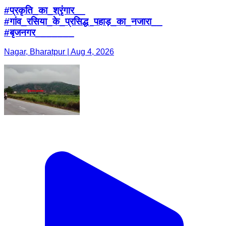
#प्रकृति_का_श्रृंगार__
#गांव_रसिया_के_प्रसिद्ध_पहाड़_का_नजारा__
#बृजनगर_______
Nagar, Bharatpur | Aug 4, 2026