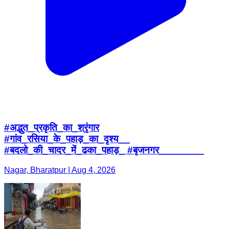
#अद्भुत_प्रकृति_का_श्रृंगार
#गांव_रसिया_के_पहाड़_का_दृश्य__
#बदलो_की_चादर_में_ढका_पहाड़_ #बृजनगर________
Nagar, Bharatpur | Aug 4, 2026