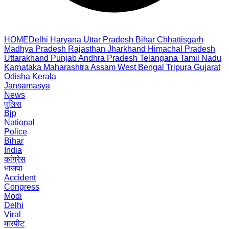
HOME
Delhi
Haryana
Uttar Pradesh
Bihar
Chhattisgarh
Madhya Pradesh
Rajasthan
Jharkhand
Himachal Pradesh
Uttarakhand
Punjab
Andhra Pradesh
Telangana
Tamil Nadu
Karnataka
Maharashtra
Assam
West Bengal
Tripura
Gujarat
Odisha
Kerala
Jansamasya
News
पुलिस
Bjp
National
Police
Bihar
India
कांग्रेस
भाजपा
Accident
Congress
Modi
Delhi
Viral
मारपीट