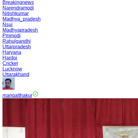
Breakingnews
Narendramodi
Nitishkumar
Madhya_pradesh
Nsui
Madhyapradesh
Pmmodi
Rahulgandhi
Uttarpradesh
Haryana
Hardoi
Cricket
Lucknow
Uttarakhand
mangalthakur