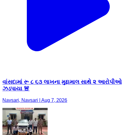
વાંસદામાં રૂ ૮ ૬૩ લાખના મુદ્દામાલ સાથે ૨ આરોપીઓ
ઝડપાયા 🚨
Navsari, Navsari | Aug 7, 2026