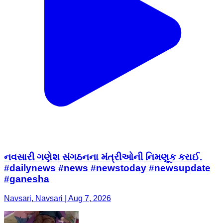
નવસારી ગણેશ સંગઠનના મંત્રીઓની નિમણૂક કરાઈ.
#dailynews #news #newstoday #newsupdate
#ganesha
Navsari, Navsari | Aug 7, 2026