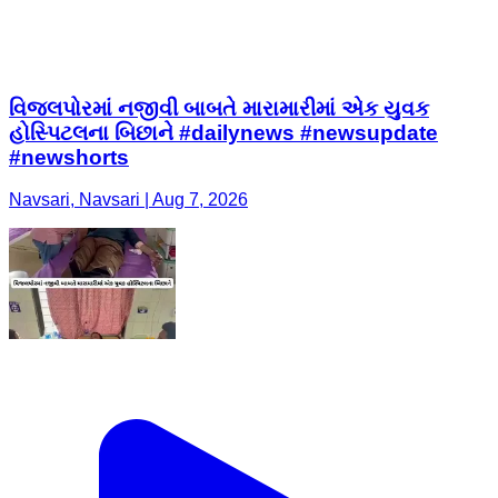
વિજલપોરમાં નજીવી બાબતે મારામારીમાં એક યુવક
હોસ્પિટલના બિછાને #dailynews #newsupdate
#newshorts
Navsari, Navsari | Aug 7, 2026