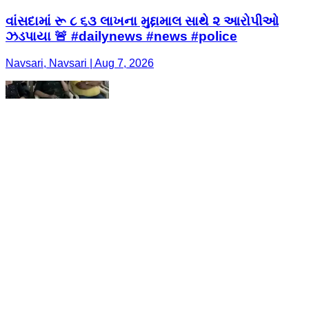
વાંસદામાં રૂ ૮ ૬૩ લાખના મુદ્દામાલ સાથે ૨ આરોપીઓ
ઝડપાયા 🚨 #dailynews #news #police
Navsari, Navsari | Aug 7, 2026