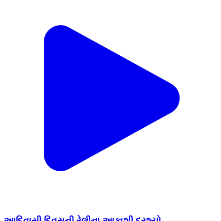
આદિવાસી દિવસની રેલીના આકાશી દ્રશ્યો