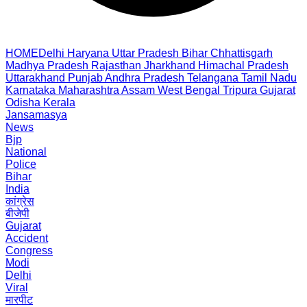
HOME
Delhi
Haryana
Uttar Pradesh
Bihar
Chhattisgarh
Madhya Pradesh
Rajasthan
Jharkhand
Himachal Pradesh
Uttarakhand
Punjab
Andhra Pradesh
Telangana
Tamil Nadu
Karnataka
Maharashtra
Assam
West Bengal
Tripura
Gujarat
Odisha
Kerala
Jansamasya
News
Bjp
National
Police
Bihar
India
कांग्रेस
बीजेपी
Gujarat
Accident
Congress
Modi
Delhi
Viral
मारपीट