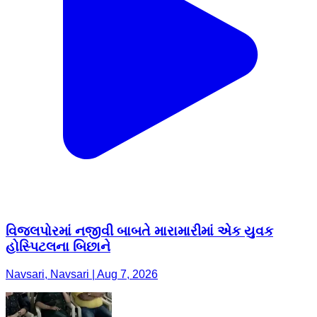
વિજલપોરમાં નજીવી બાબતે મારામારીમાં એક યુવક
હોસ્પિટલના બિછાને
Navsari, Navsari | Aug 7, 2026