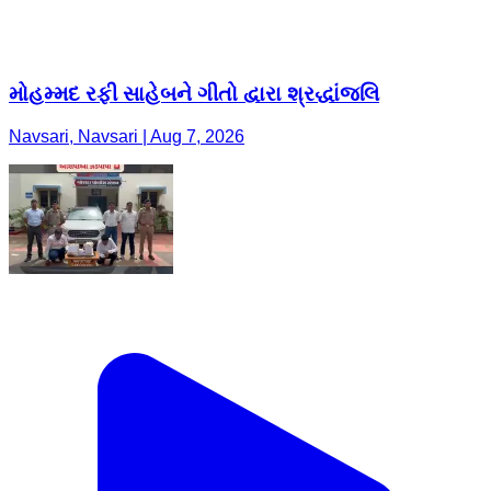
મોહમ્મદ રફી સાહેબને ગીતો દ્વારા શ્રદ્ધાંજલિ
Navsari, Navsari | Aug 7, 2026