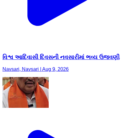
વિશ્વ આદિવાસી દિવસની નવસારીમાં ભવ્ય ઉજવણી
Navsari, Navsari | Aug 9, 2026