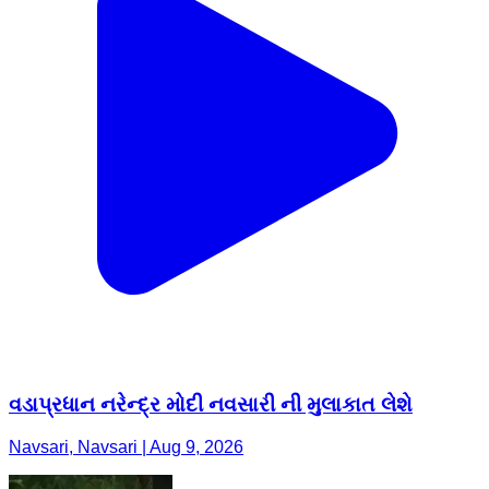
વડાપ્રધાન નરેન્દ્ર મોદી નવસારી ની મુલાકાત લેશે
Navsari, Navsari | Aug 9, 2026