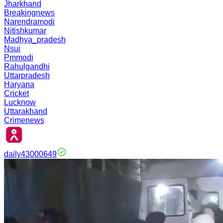
Jharkhand
Breakingnews
Narendramodi
Nitishkumar
Madhya_pradesh
Nsui
Pmmodi
Rahulgandhi
Uttarpradesh
Haryana
Cricket
Lucknow
Uttarakhand
Crimenews
daily43000649