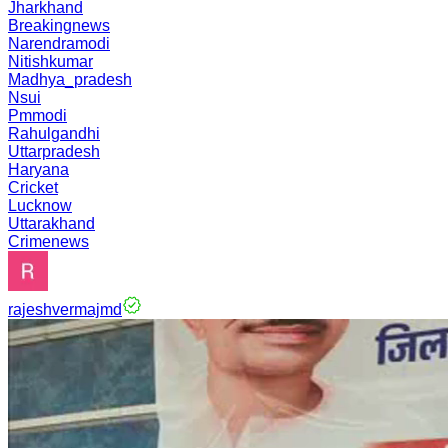
Jharkhand
Breakingnews
Narendramodi
Nitishkumar
Madhya_pradesh
Nsui
Pmmodi
Rahulgandhi
Uttarpradesh
Haryana
Cricket
Lucknow
Uttarakhand
Crimenews
rajeshvermajmd