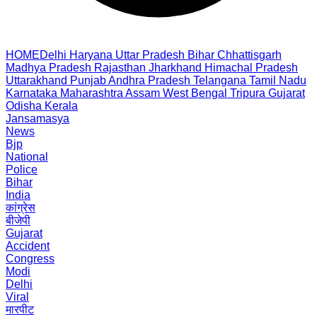
HOME
Delhi
Haryana
Uttar Pradesh
Bihar
Chhattisgarh
Madhya Pradesh
Rajasthan
Jharkhand
Himachal Pradesh
Uttarakhand
Punjab
Andhra Pradesh
Telangana
Tamil Nadu
Karnataka
Maharashtra
Assam
West Bengal
Tripura
Gujarat
Odisha
Kerala
Jansamasya
News
Bjp
National
Police
Bihar
India
कांग्रेस
बीजेपी
Gujarat
Accident
Congress
Modi
Delhi
Viral
मारपीट