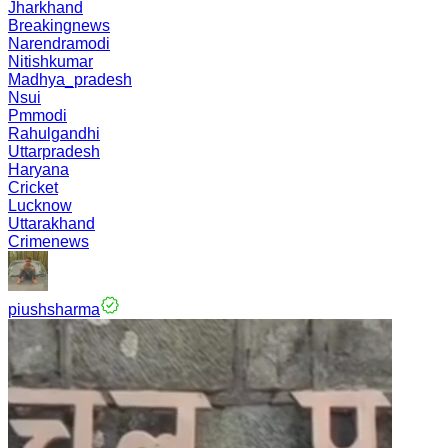
Jharkhand
Breakingnews
Narendramodi
Nitishkumar
Madhya_pradesh
Nsui
Pmmodi
Rahulgandhi
Uttarpradesh
Haryana
Cricket
Lucknow
Uttarakhand
Crimenews
piushsharma