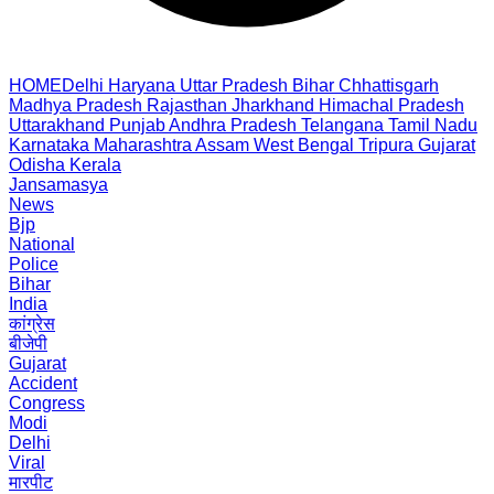
HOME
Delhi
Haryana
Uttar Pradesh
Bihar
Chhattisgarh
Madhya Pradesh
Rajasthan
Jharkhand
Himachal Pradesh
Uttarakhand
Punjab
Andhra Pradesh
Telangana
Tamil Nadu
Karnataka
Maharashtra
Assam
West Bengal
Tripura
Gujarat
Odisha
Kerala
Jansamasya
News
Bjp
National
Police
Bihar
India
कांग्रेस
बीजेपी
Gujarat
Accident
Congress
Modi
Delhi
Viral
मारपीट