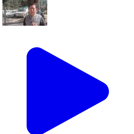
करसोग: केवल देव मगरू महादेव छतरी की है मंडी शिवरात्रि, वरिष्ठ