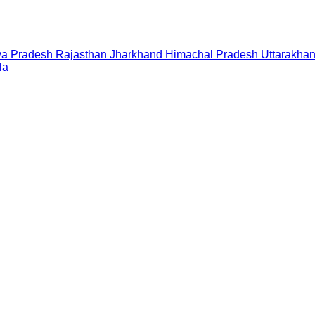
a Pradesh
Rajasthan
Jharkhand
Himachal Pradesh
Uttarakha
la