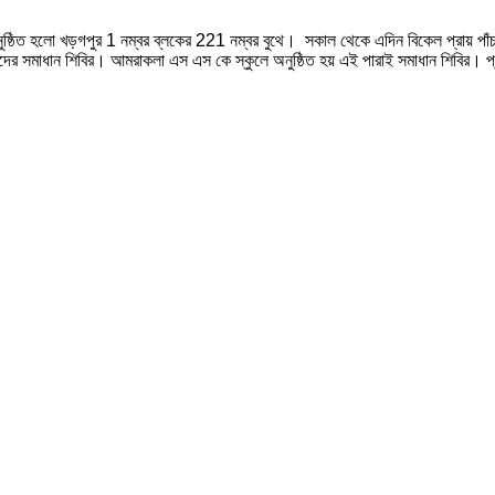
ষ্ঠিত হলো খড়গপুর 1 নম্বর ব্লকের 221 নম্বর বুথে। সকাল থেকে এদিন বিকেল প্রায় পাঁচট
ের সমাধান শিবির। আমরাকলা এস এস কে স্কুলে অনুষ্ঠিত হয় এই পারাই সমাধান শিবির। প্র