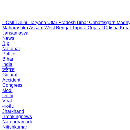
HOME
Delhi
Haryana
Uttar Pradesh
Bihar
Chhattisgarh
Madhy
Maharashtra
Assam
West Bengal
Tripura
Gujarat
Odisha
Kera
Jansamasya
News
Bjp
National
Police
Bihar
India
कांग्रेस
Gujarat
Accident
Congress
Modi
Delhi
Viral
मारपीट
Jharkhand
Breakingnews
Narendramodi
Nitishkumar