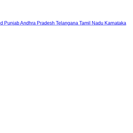
nd
Punjab
Andhra Pradesh
Telangana
Tamil Nadu
Karnataka