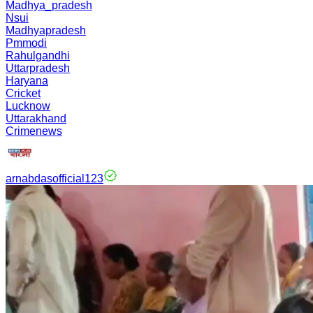
Madhya_pradesh
Nsui
Madhyapradesh
Pmmodi
Rahulgandhi
Uttarpradesh
Haryana
Cricket
Lucknow
Uttarakhand
Crimenews
arnabdasofficial123