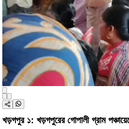
খড়গপুর ১: খড়গপুরের গোপালী গ্রাম পঞ্চায