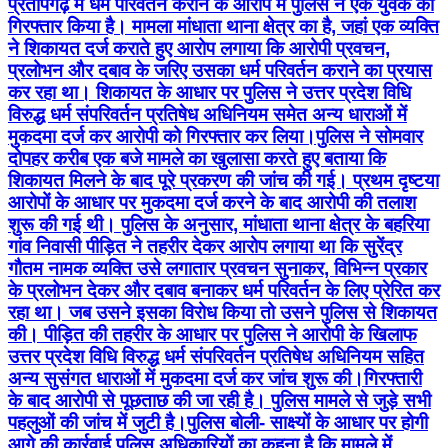
प्रतापगढ़ में धर्म परिवर्तन कराने के आरोप में पुलिस ने एक युवक को
गिरफ्तार किया है। मामला मांधाता थाना क्षेत्र का है, जहां एक व्यक्ति
ने शिकायत दर्ज कराते हुए आरोप लगाया कि आरोपी प्रवचन,
प्रलोभन और दबाव के जरिए उसका धर्म परिवर्तन कराने का प्रयास
कर रहा था। शिकायत के आधार पर पुलिस ने उत्तर प्रदेश विधि
विरुद्ध धर्म संपरिवर्तन प्रतिषेध अधिनियम समेत अन्य धाराओं में
मुकदमा दर्ज कर आरोपी को गिरफ्तार कर लिया।पुलिस ने सोमवार
दोपहर करीब एक बजे मामले का खुलासा करते हुए बताया कि
शिकायत मिलने के बाद पूरे प्रकरण की जांच की गई। प्रथम दृष्टया
आरोपों के आधार पर मुकदमा दर्ज करने के बाद आरोपी की तलाश
शुरू की गई थी। पुलिस के अनुसार, मांधाता थाना क्षेत्र के बहरिया
गांव निवासी पीड़ित ने तहरीर देकर आरोप लगाया था कि सुरेंद्र
गौतम नामक व्यक्ति उसे लगातार प्रवचन सुनाकर, विभिन्न प्रकार
के प्रलोभन देकर और दबाव बनाकर धर्म परिवर्तन के लिए प्रेरित कर
रहा था। जब उसने इसका विरोध किया तो उसने पुलिस से शिकायत
की। पीड़ित की तहरीर के आधार पर पुलिस ने आरोपी के खिलाफ
उत्तर प्रदेश विधि विरुद्ध धर्म संपरिवर्तन प्रतिषेध अधिनियम सहित
अन्य सुसंगत धाराओं में मुकदमा दर्ज कर जांच शुरू की।गिरफ्तारी
के बाद आरोपी से पूछताछ की जा रही है। पुलिस मामले से जुड़े सभी
पहलुओं की जांच में जुटी है।पुलिस बोली- साक्ष्यों के आधार पर होगी
आगे की कार्रवाई पुलिस अधिकारियों का कहना है कि मामले में