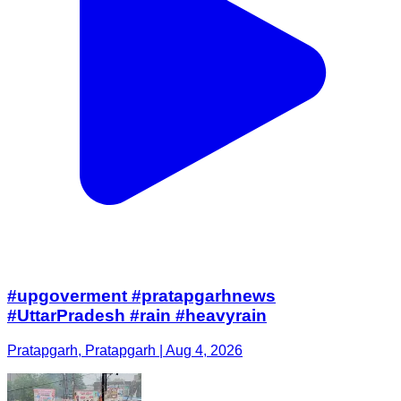
#upgoverment #pratapgarhnews
#UttarPradesh #rain #heavyrain
Pratapgarh, Pratapgarh | Aug 4, 2026