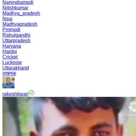
Narendramodi
Nitishkumar
Madhya_pradesh
Nsui
Madhyapradesh
Pmmodi
Rahulgandhi
Uttarpradesh
Haryana
Hardoi
Cricket
Lucknow
Uttarakhand
लखनऊ
rakeshtiwari