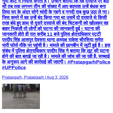
नुमा कोट में निवास करती है। उन्होंने बताया कि वह दरवाजे पर बैठी
थी तब तक लगभग तीन की संख्या में आए बदमाश उन्हें बंधक बना
लिया घर के अंदर सोने चांदी के गहने व नगदी सब कुछ उठा ले गए।
जिस कमरे में वह उन्हें बंद किया गया था उसमें दो दरवाजे थे किसी
तरह बंधे हुए हाथ से दूसरे दरवाजे की बंद चिटकनी को खोलकर वह
बाहर निकली तो लोगों को घटना की जानकारी हुई। घटना की
जानकारी होते ही रात करीब 11 बजे पुलिस क्षेत्राधिकार पट्टी
प्रदीप सिंह आसपुर देवसरा थाना अध्यक्ष राकेश चौरसिया समेत
भारी फोर्स मौके पर पहुंची है। मामले की छानबीन में जुटी हुई है। इस
संबंध में पुलिस क्षेत्राधिकार प्रदीप सिंह ने बताया कि लूट की घटना
होने की बात बताई जा रही है। मामले की जांच की जा रही है, सच्चाई
के अनुरूप आगे की कार्रवाई की जाएगी। #PratapgarhPolice
#UPPolice
Pratapgarh, Pratapgarh | Aug 3, 2026