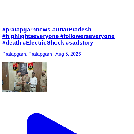
#pratapgarhnews #UttarPradesh
#highlightseveryone #followerseveryone
#death #ElectricShock #sadstory
Pratapgarh, Pratapgarh | Aug 5, 2026