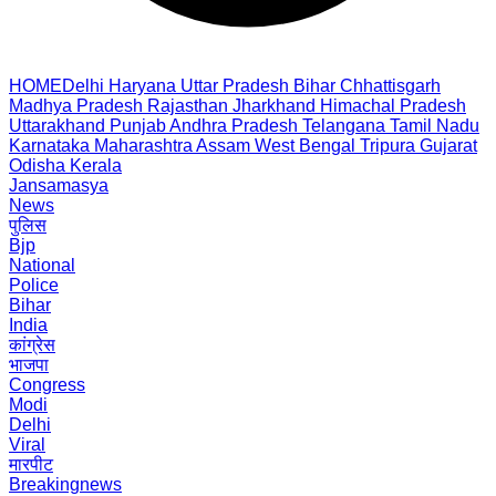
HOME
Delhi
Haryana
Uttar Pradesh
Bihar
Chhattisgarh
Madhya Pradesh
Rajasthan
Jharkhand
Himachal Pradesh
Uttarakhand
Punjab
Andhra Pradesh
Telangana
Tamil Nadu
Karnataka
Maharashtra
Assam
West Bengal
Tripura
Gujarat
Odisha
Kerala
Jansamasya
News
पुलिस
Bjp
National
Police
Bihar
India
कांग्रेस
भाजपा
Congress
Modi
Delhi
Viral
मारपीट
Breakingnews