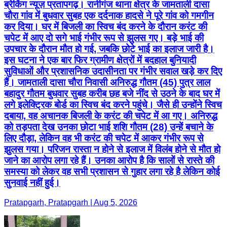
ब्रेकिंग न्यूज़ प्रतापगढ़। रानीगंज थाना क्षेत्र के जामताली दासा
चौरा गांव में बुधवार सुबह एक दर्दनाक हादसे ने पूरे गांव को गमगीन
कर दिया। घर में बिजली का स्विच बंद करने के दौरान करंट की
चपेट में आए दो सगे भाई गंभीर रूप से झुलस गए। बड़े भाई की
उपचार के दौरान मौत हो गई, जबकि छोटे भाई का इलाज जारी है।
इस घटना ने एक बार फिर ग्रामीण क्षेत्रों में बदहाल बुनियादी
सुविधाओं और प्रशासनिक उदासीनता पर गंभीर सवाल खड़े कर दिए
हैं। जामताली दासा चौरा निवासी अनिरुद्ध गौतम (45) पुत्र लाल
बहादुर गौतम बुधवार सुबह करीब छह बजे नींद से उठने के बाद घर में
लगे इलेक्ट्रिक बोर्ड का स्विच बंद करने पहुंचे। जैसे ही उन्होंने स्विच
दबाया, वह अचानक बिजली के करंट की चपेट में आ गए। अनिरुद्ध
को तड़पता देख उनका छोटा भाई शशि गौतम (28) उन्हें बचाने के
लिए दौड़ा, लेकिन वह भी करंट की चपेट में आकर गंभीर रूप से
झुलस गया। परिजन रास्ता न होने से इलाज में विलंब होने से मौत हो
जाने का आरोप लगा रहे हैं। उनका आरोप है कि सालों से रास्ते की
समस्या को लेकर वह सभी प्रशासन से गुहार लगा रहे है लेकिन कोई
सुनवाई नहीं हुई।
Pratapgarh, Pratapgarh | Aug 5, 2026