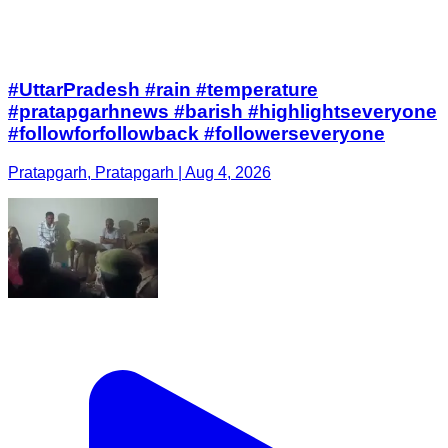
#UttarPradesh #rain #temperature
#pratapgarhnews #barish #highlightseveryone
#followforfollowback #followerseveryone
Pratapgarh, Pratapgarh | Aug 4, 2026