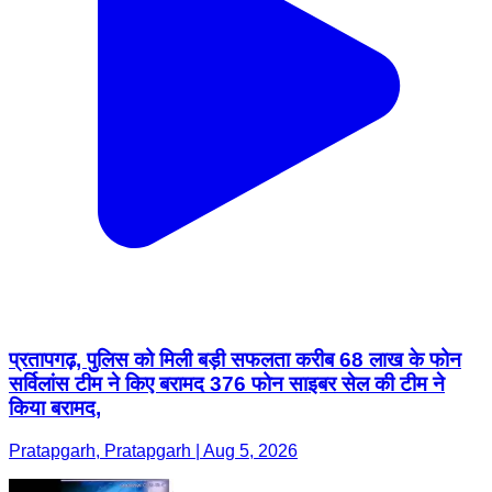
प्रतापगढ़, पुलिस को मिली बड़ी सफलता करीब 68 लाख के फोन
सर्विलांस टीम ने किए बरामद 376 फोन साइबर सेल की टीम ने
किया बरामद,
Pratapgarh, Pratapgarh | Aug 5, 2026