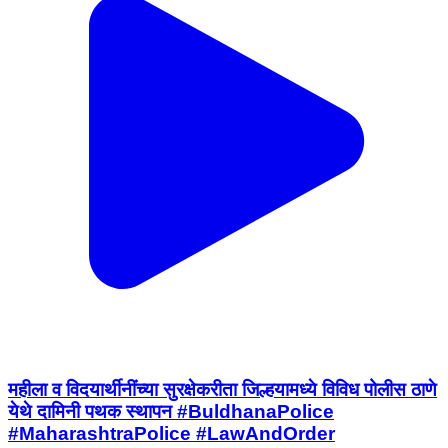
महीला व विदयार्थीनींच्या सुरक्षेकरीता जिल्हयामध्ये विविध पोलीस ठाणे
येथे दामिनी पथक स्थापन #BuldhanaPolice
#MaharashtraPolice #LawAndOrder