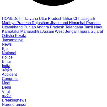
HOME
Delhi
Haryana
Uttar Pradesh
Bihar
Chhattisgarh
Madhya Pradesh
Rajasthan
Jharkhand
Himachal Pradesh
Uttarakhand
Punjab
Andhra Pradesh
Telangana
Tamil Nadu
Karnataka
Maharashtra
Assam
West Bengal
Tripura
Gujarat
Odisha
Kerala
Jansamasya
News
Bjp
National
Police
Bihar
India
कांग्रेस
Accident
Congress
Modi
Delhi
Viral
मारपीट
Breakingnews
Narendramodi