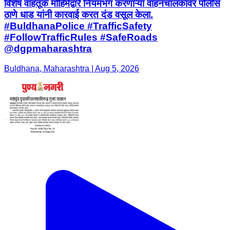
विशेष वाहतूक मोहिमेद्वारे नियमभंग करणाऱ्या वाहनचालकांवर पोलीस
ठाणे धाड यांनी कारवाई करत दंड वसूल केला.
#BuldhanaPolice #TrafficSafety
#FollowTrafficRules #SafeRoads
@dgpmaharashtra
Buldhana, Maharashtra | Aug 5, 2026