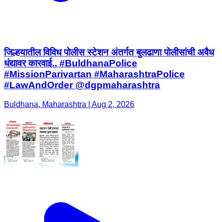
जिल्हयातील विविध पोलीस स्टेशन अंतर्गत बुलढाणा पोलीसांची अवैध
धंद्यावर कारवाई.. #BuldhanaPolice
#MissionParivartan #MaharashtraPolice
#LawAndOrder @dgpmaharashtra
Buldhana, Maharashtra | Aug 2, 2026