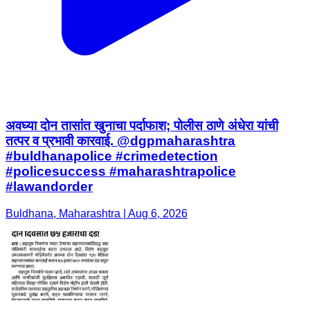
अवघ्या दोन तासांत खुनाचा पर्दाफाश; पोलीस ठाणे अंधेरा यांची
तत्पर व प्रभावी कारवाई. @dgpmaharashtra
#buldhanapolice #crimedetection
#policesuccess #maharashtrapolice
#lawandorder
Buldhana, Maharashtra | Aug 6, 2026