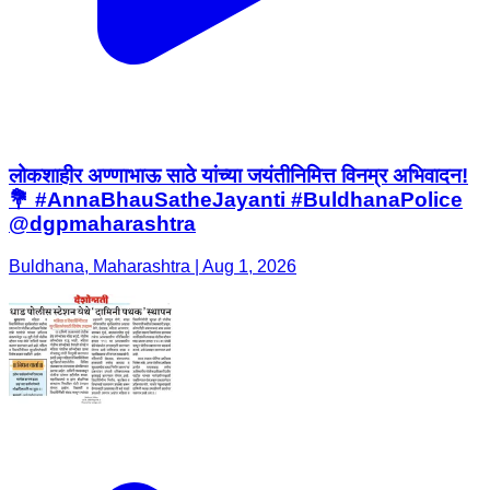
लोकशाहीर अण्णाभाऊ साठे यांच्या जयंतीनिमित्त विनम्र अभिवादन!
💐 #AnnaBhauSatheJayanti #BuldhanaPolice
@dgpmaharashtra
Buldhana, Maharashtra | Aug 1, 2026