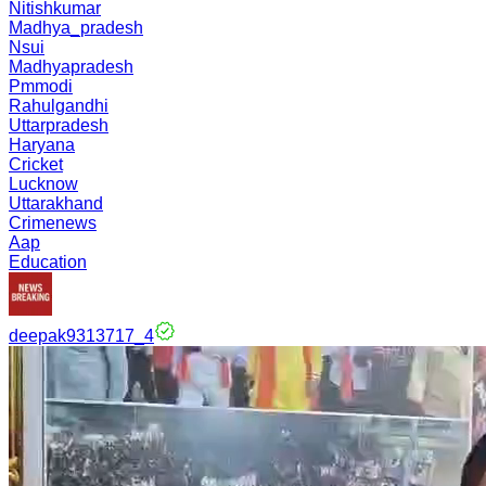
Nitishkumar
Madhya_pradesh
Nsui
Madhyapradesh
Pmmodi
Rahulgandhi
Uttarpradesh
Haryana
Cricket
Lucknow
Uttarakhand
Crimenews
Aap
Education
deepak9313717_4