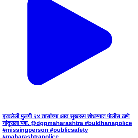
हरवलेली मुलगी २४ तासांच्या आत सुखरूप शोधण्यात पोलीस ठाणे
नांदुराला यश. @dgpmaharashtra #buldhanapolice
#missingperson #publicsafety
#maharashtrapolice