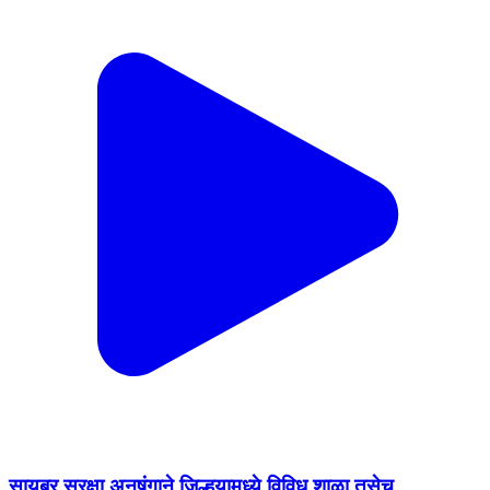
सायबर सुरक्षा अनुषंगाने जिल्हयामध्ये विविध शाळा तसेच