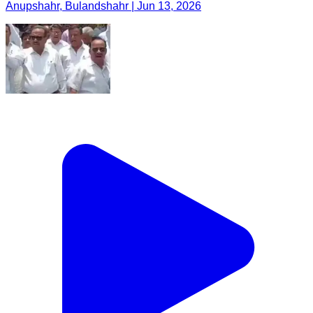
Anupshahr, Bulandshahr | Jun 13, 2026