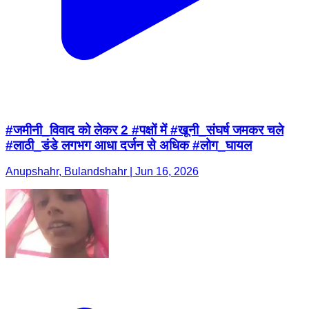
#जमीनी_विवाद को लेकर 2 #पक्षों में #खूनी_संघर्ष जमकर चले
#लाठी_डंडे लगभग आधा दर्जन से अधिक #लोग_घायल
Anupshahr, Bulandshahr | Jun 16, 2026