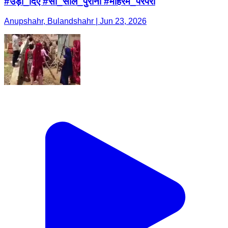
#उड़ा_दिए #सौ_साल_पुरानी #मोहर्रम_परंपरा
Anupshahr, Bulandshahr | Jun 23, 2026