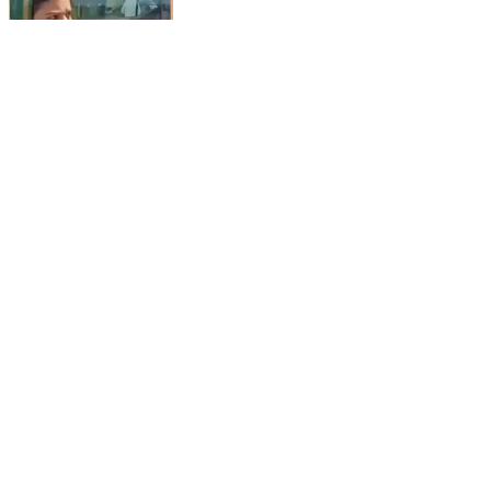
#सपा #सांसद #इकरा_हसन को #पुलिस ने #कथित तौर पर
#हिरासत में लिया 10 मिनट तक महिला थाने में बैठाए रखा
Anupshahr, Bulandshahr | May 20, 2026