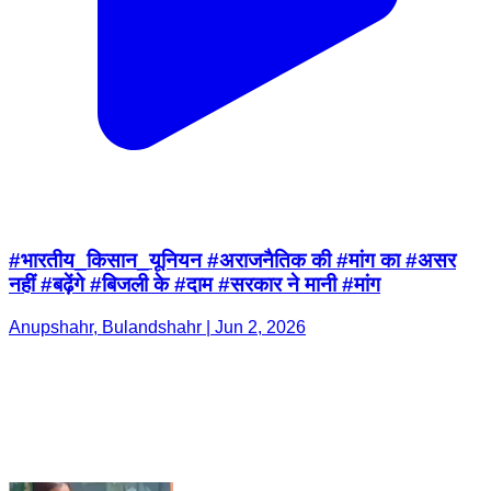
#भारतीय_किसान_यूनियन #अराजनैतिक की #मांग का #असर
नहीं #बढ़ेंगे #बिजली के #दाम #सरकार ने मानी #मांग
Anupshahr, Bulandshahr | Jun 2, 2026