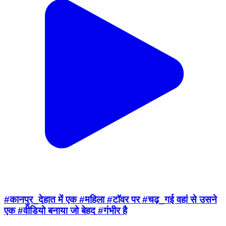
#कानपुर_देहात में एक #महिला #टॉवर पर #चढ़_गई वहां से उसने
एक #वीडियो बनाया जो बेहद #गंभीर है