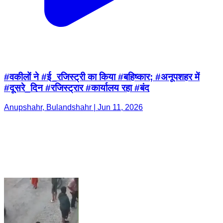
#वकीलों ने #ई_रजिस्ट्री का किया #बहिष्कार; #अनूपशहर में
#दूसरे_दिन #रजिस्ट्रार #कार्यालय रहा #बंद
Anupshahr, Bulandshahr | Jun 11, 2026