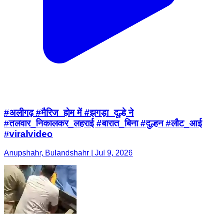
#अलीगढ़ #मैरिज_होम में #झगड़ा_दूल्हे ने
#तलवार_निकालकर_लहराई #बारात_बिना #दुल्हन #लौट_आई
#viralvideo
Anupshahr, Bulandshahr | Jul 9, 2026