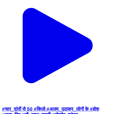
#चार_दांतों से 50 #किलो #अलम_उठाकर_लोगों के #होश