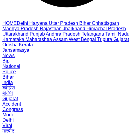
HOME
Delhi
Haryana
Uttar Pradesh
Bihar
Chhattisgarh
Madhya Pradesh
Rajasthan
Jharkhand
Himachal Pradesh
Uttarakhand
Punjab
Andhra Pradesh
Telangana
Tamil Nadu
Karnataka
Maharashtra
Assam
West Bengal
Tripura
Gujarat
Odisha
Kerala
Jansamasya
News
Bjp
National
Police
Bihar
India
कांग्रेस
बीजेपी
Gujarat
Accident
Congress
Modi
Delhi
Viral
मारपीट