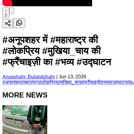
1
#अनूपशहर में #महाराष्ट्र की
#लोकप्रिय #मुखिया_चाय की
#फ्रैंचाइज़ी का #भव्य #उद्घाटन
Anupshahr, Bulandshahr
|
Jun 13, 2026
#
अनूपशहर
#
महाराष्ट्र
#
लोकप्रिय
#
मुखिया_चाय
#
फ्रैंचाइज़ी
#
भव्य
#
उद्घाटन
#
b
MORE NEWS