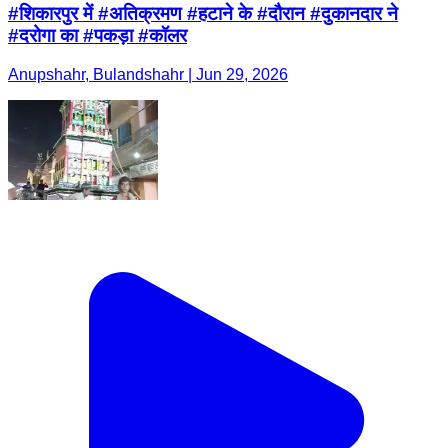
#शिकारपुर में #अतिक्रमण #हटाने के #दौरान #दुकानदार ने
#दरोगा का #पकड़ा #कॉलर
Anupshahr, Bulandshahr | Jun 29, 2026