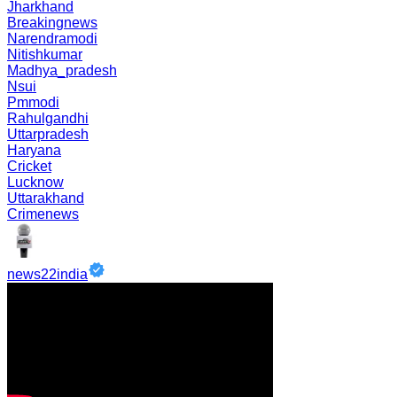
Jharkhand
Breakingnews
Narendramodi
Nitishkumar
Madhya_pradesh
Nsui
Pmmodi
Rahulgandhi
Uttarpradesh
Haryana
Cricket
Lucknow
Uttarakhand
Crimenews
news22india