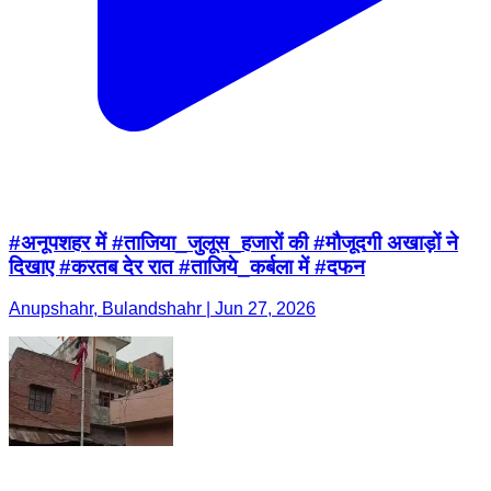
#अनूपशहर में #ताजिया_जुलूस_हजारों की #मौजूदगी अखाड़ों ने
दिखाए #करतब देर रात #ताजिये_कर्बला में #दफन
Anupshahr, Bulandshahr | Jun 27, 2026