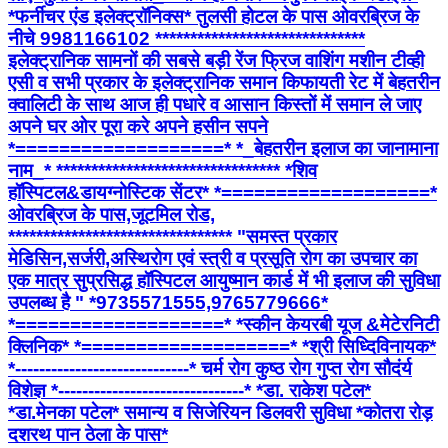
*फर्नीचर एंड इलेक्ट्रॉनिक्स* तुलसी होटल के पास ओवरब्रिज के
नीचे 9981166102 ******************************
इलेक्ट्रानिक सामनों की सबसे बड़ी रेंज फ्रिज वाशिंग मशीन टीव्ही
एसी व सभी प्रकार के इलेक्ट्रानिक समान किफायती रेट में बेहतरीन
क्वालिटी के साथ आज ही पधारे व आसान किस्तों में समान ले जाए
अपने घर ओर पूरा करे अपने हसीन सपने
*===================* *_बेहतरीन इलाज का जानामाना
नाम_* ******************************** *शिव
हॉस्पिटल&डायग्नोस्टिक सेंटर* *===================*
ओवरब्रिज के पास,जूटमिल रोड,
******************************** "समस्त प्रकार
मेडिसिन,सर्जरी,अस्थिरोग एवं स्त्री व प्रसूति रोग का उपचार का
एक मात्र सुप्रसिद्ध हॉस्पिटल आयुष्मान कार्ड में भी इलाज की सुविधा
उपलब्ध है " *9735571555,9765779666*
*===================* *स्कीन केयरबी यूज &मेटेरनिटी
क्लिनिक* *===================* *श्री सिध्दिविनायक*
*-----------------------------* चर्म रोग कुष्ठ रोग गुप्त रोग सौदंर्य
विशेज्ञ *-------------------------------* *डा. राकेश पटेल*
*डा.मेनका पटेल* समान्य व सिजेरियन डिलवरी सुविधा *कोतरा रोड़
दशरथ पान ठेला के पास*