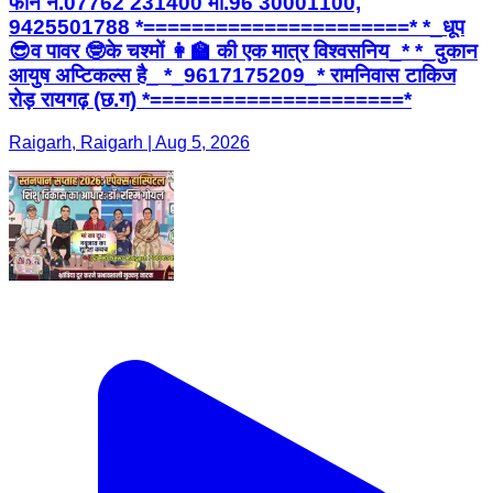
फोन नं.07762 231400 मो.96 30001100,
9425501788 *======================* *_धूप
😎व पावर 🤓के चश्मों 👩‍🏫 की एक मात्र विश्वसनिय_* *_दुकान
आयुष अप्टिकल्स है_ *_9617175209_* रामनिवास टाकिज
रोड़ रायगढ़ (छ.ग) *=====================*
Raigarh, Raigarh | Aug 5, 2026