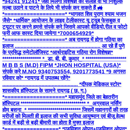
*94241 91241* जहां मिलेगी विशेषज्ञ की सलाह वो भी निशुल्क
मल्बा उठाने व पाटने के लिये भी संपर्क कर सकते हैं 🚜
*===================* *भागवत शिव पुराण श्याम भजन
जैसे* *धार्मिक* आयोजन के लाइव टेलीकास्ट यू ट्यूब फेसबुक व
ट्यूटर पर करने हमसे संपर्क करे जिसमे आपको वीडियो,रील व फोटो
फ्री आफ कास्ट दिया जायेगा *7000654929*
*===================* अब रायगढ़ में होगा गठिया का
इलाज ........................................................... आ रहे हैं पुणे
के प्रसिद्ध रुमेटोलॉजिस्ट *आर्थराइटिस गठिया रोग विशेषज्ञ*
******************* *_डा. बी. बी. कुमार_* ********************
M B B S (M.D) FIPM *JHON HOSPITAL (USA)*
संपर्क करे M.NO 9340753554, 9201773541 *9 अगस्त
रविवार को* *रायगढ़ में उपलब्ध रहेंगे*
.................................................... *दीपक मेडिकल स्टोर*
शासकीय हॉस्पिटल के सामने रायगढ़ ( छ. ग.)
*===================* महासमुंद जिले का बेहतरीन
हॉस्पिटल ******************************** *_अग्रवाल नर्सिंग
होम बसना_* ************************** जिसमें महानगरों की तरह
मरीजों को मिलती ही इलाज की सभी सुविधा आयुष्मान एवं बीजू हेल्थ
कार्ड में बड़ी से बड़ी बीमारी का होता है मुफ्त इलाज
*=================* *एडमिशन ओपन+एडमिशन ओपन*