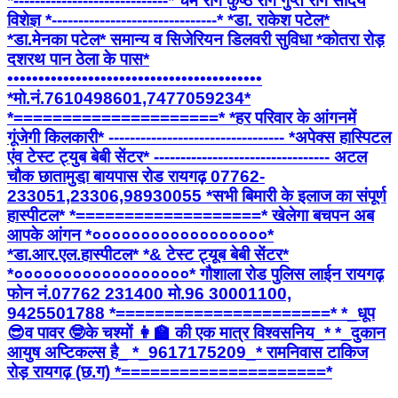
*-----------------------------* चर्म रोग कुष्ठ रोग गुप्त रोग सौदंर्य
विशेज्ञ *-------------------------------* *डा. राकेश पटेल*
*डा.मेनका पटेल* समान्य व सिजेरियन डिलवरी सुविधा *कोतरा रोड़
दशरथ पान ठेला के पास*
•••••••••••••••••••••••••••••••••••••••••
*मो.नं.7610498601,7477059234*
*=====================* *हर परिवार के आंगनमें
गूंजेगी किलकारी* --------------------------------- *अपेक्स हास्पिटल
एंव टेस्ट ट्युब बेबी सेंटर* --------------------------------- अटल
चौक छातामुडा़ बायपास रोड रायगढ़ 07762-
233051,23306,98930055 *सभी बिमारी के इलाज का संपूर्ण
हास्पीटल* *===================* खेलेगा बचपन अब
आपके आंगन *००००००००००००००००००*
*डा.आर.एल.हास्पीटल* *& टेस्ट ट्यूब बेबी सेंटर*
*००००००००००००००००००* गौशाला रोड पुलिस लाईन रायगढ़
फोन नं.07762 231400 मो.96 30001100,
9425501788 *======================* *_धूप
😎व पावर 🤓के चश्मों 👩‍🏫 की एक मात्र विश्वसनिय_* *_दुकान
आयुष अप्टिकल्स है_ *_9617175209_* रामनिवास टाकिज
रोड़ रायगढ़ (छ.ग) *=====================*