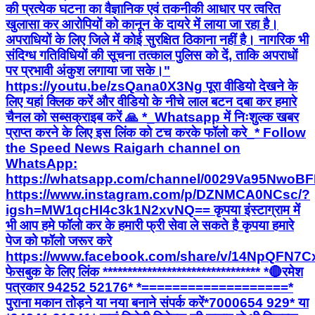
की प्रत्येक घटना का वैज्ञानिक एवं तकनीकी आधार पर त्वरित
खुलासा कर आरोपियों को कानून के दायरे में लाया जा रहा है।
अपराधियों के लिए जिले में कोई सुरक्षित ठिकाना नहीं है। नागरिक भी
संदिग्ध गतिविधियों की सूचना तत्काल पुलिस को दें, ताकि अपराधों
पर प्रभावी अंकुश लगाया जा सके।"
https://youtu.be/zsQana0X3Ng पूरा वीडियो देखने के
लिए यहां क्लिक करें और वीडियो के नीचे लाल बटन दबा कर हमारे
चैनल को सब्सक्राइब करें 🙏 *_Whatsapp में निःशुल्क खबर
प्राप्त करने के लिए इस लिंक को टच करके फॉलो करे_* Follow
the Speed News Raigarh channel on
WhatsApp:
https://whatsapp.com/channel/0029Va95Nwo
https://www.instagram.com/p/DZNMCA0NCsc/?
igsh=MW1qcHI4c3k1N2xvNQ== कृपया इंस्टाग्राम में
भी आप हमे फॉलो कर के हमारी फ्री सेवा ले सकते है कृपया हमारे
पेज को फॉलो जरूर करे
https://www.facebook.com/share/v/14NpQFN7C
फेसबुक के लिए लिंक ******************************** *🔴रमेश
पत्रकार 94252 52176* *===================*
पुराना मकान तोड़ने या नया बनाने संपर्क करें*7000654 929* या