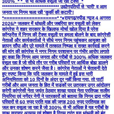
300%_* *_से भी अधिक वसूला जा रहा टैक्स_*
******************************** उद्योगपतियों से 'यारी' व आम
जनता पर निगम चला रही 'कुर्की की कटारी'!
*===================* *♦रायगढ़/स्पीड न्यूज 4 अगस्त
2026/* जलकर में धांधली और जबरिया कर वसूली को लेकर
कांग्रेस ने शहर सरकार के खिलाफ मोर्चा खोल दिया है प्रेस
कॉन्फ्रेंस में निगम की टैक्स वसूली पर हमला बोलने के बाद कांग्रेसी
नेताओं और कार्यकर्ताओं ने सीधे नगर निगम पहुंचकर आयुक्त को
ज्ञापन सौंपा और पूरे मामले में तत्काल निष्पक्ष व सख्त कार्रवाई करने
की मांग की ​कांग्रेस ने नगर निगम प्रशासन पर गंभीर आरोप लगाते
हुए कहा कि निगम आम जनता और गरीबों से 300% अधिक जलकर
वसूल रहा है जो सीधे तौर पर गरीब परिवारों पर आर्थिक बोझ डालने
और उनका शोषण करने जैसा है। कांग्रेस नेताओं ने चेतावनी देते
हुए स्पष्ट किया कि यदि जलकर के मामले में हुई इस भारी
अनियमितता को 10 दिनों के अंदर दूर नहीं किया गया, तो पार्टी
गरीबों और आम जनता के हित में सड़कों पर उतरकर उग्र आंदोलन
करेगी कांग्रेसी नेता जयंत ठेठवार शाखा यादव नेता प्रतिपक्ष सलीम
नियरिया एवं नगेंद्र नेगी ने पत्रकारों को बताया कि निगम द्वारा गरीब
परिवारों से 60 रुपए प्रति माह की जगह 200 रुपए प्रतिमाह का
जल कर वसूला जा रहा है जो 300% से भी अधिक है यह गरीबों के
साथ सरासर अन्याय एवं शोषण है निगम तुरंत इस धांधली को बंद