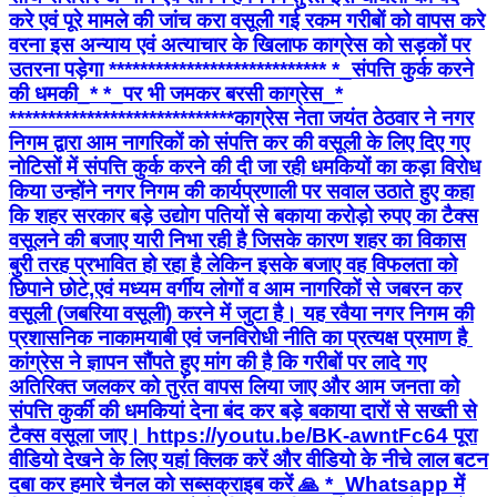
करे एवं पूरे मामले की जांच करा वसूली गई रकम गरीबों को वापस करे
वरना इस अन्याय एवं अत्याचार के खिलाफ काग्रेस को सड़कों पर
उतरना पड़ेगा **************************** *_​संपत्ति कुर्क करने
की धमकी_* *_पर भी जमकर बरसी काग्रेस_*
***************************** ​काग्रेस नेता जयंत ठेठवार ने नगर
निगम द्वारा आम नागरिकों को संपत्ति कर की वसूली के लिए दिए गए
नोटिसों में संपत्ति कुर्क करने की दी जा रही धमकियों का कड़ा विरोध
किया उन्होंने नगर निगम की कार्यप्रणाली पर सवाल उठाते हुए कहा
कि शहर सरकार बड़े उद्योग पतियों से बकाया करोड़ो रुपए का टैक्स
वसूलने की बजाए यारी निभा रही है जिसके कारण शहर का विकास
बुरी तरह प्रभावित हो रहा है ​लेकिन इसके बजाए वह विफलता को
छिपाने छोटे,एवं मध्यम वर्गीय लोगों व आम नागरिकों से जबरन कर
वसूली (जबरिया वसूली) करने में जुटा है। यह रवैया नगर निगम की
प्रशासनिक नाकामयाबी एवं जनविरोधी नीति का प्रत्यक्ष प्रमाण है ​
कांग्रेस ने ज्ञापन सौंपते हुए मांग की है कि गरीबों पर लादे गए
अतिरिक्त जलकर को तुरंत वापस लिया जाए और आम जनता को
संपत्ति कुर्की की धमकियां देना बंद कर बड़े बकाया दारों से सख्ती से
टैक्स वसूला जाए। https://youtu.be/BK-awntFc64 पूरा
वीडियो देखने के लिए यहां क्लिक करें और वीडियो के नीचे लाल बटन
दबा कर हमारे चैनल को सब्सक्राइब करें 🙏 *_Whatsapp में