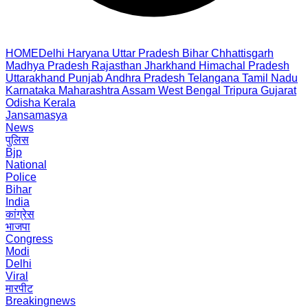
HOME
Delhi
Haryana
Uttar Pradesh
Bihar
Chhattisgarh
Madhya Pradesh
Rajasthan
Jharkhand
Himachal Pradesh
Uttarakhand
Punjab
Andhra Pradesh
Telangana
Tamil Nadu
Karnataka
Maharashtra
Assam
West Bengal
Tripura
Gujarat
Odisha
Kerala
Jansamasya
News
पुलिस
Bjp
National
Police
Bihar
India
कांग्रेस
भाजपा
Congress
Modi
Delhi
Viral
मारपीट
Breakingnews