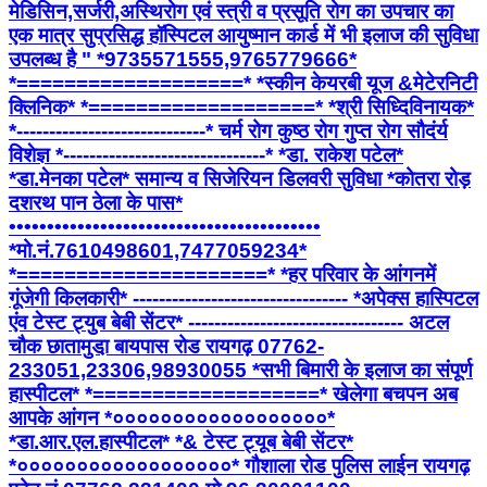
मेडिसिन,सर्जरी,अस्थिरोग एवं स्त्री व प्रसूति रोग का उपचार का
एक मात्र सुप्रसिद्ध हॉस्पिटल आयुष्मान कार्ड में भी इलाज की सुविधा
उपलब्ध है " *9735571555,9765779666*
*===================* *स्कीन केयरबी यूज &मेटेरनिटी
क्लिनिक* *===================* *श्री सिध्दिविनायक*
*-----------------------------* चर्म रोग कुष्ठ रोग गुप्त रोग सौदंर्य
विशेज्ञ *-------------------------------* *डा. राकेश पटेल*
*डा.मेनका पटेल* समान्य व सिजेरियन डिलवरी सुविधा *कोतरा रोड़
दशरथ पान ठेला के पास*
•••••••••••••••••••••••••••••••••••••••••
*मो.नं.7610498601,7477059234*
*=====================* *हर परिवार के आंगनमें
गूंजेगी किलकारी* --------------------------------- *अपेक्स हास्पिटल
एंव टेस्ट ट्युब बेबी सेंटर* --------------------------------- अटल
चौक छातामुडा़ बायपास रोड रायगढ़ 07762-
233051,23306,98930055 *सभी बिमारी के इलाज का संपूर्ण
हास्पीटल* *===================* खेलेगा बचपन अब
आपके आंगन *००००००००००००००००००*
*डा.आर.एल.हास्पीटल* *& टेस्ट ट्यूब बेबी सेंटर*
*००००००००००००००००००* गौशाला रोड पुलिस लाईन रायगढ़