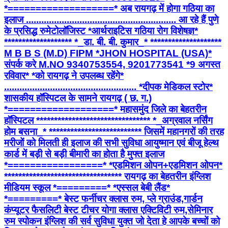
*===================* अब रायगढ़ में होगा गठिया का
इलाज ........................................................... आ रहे हैं पुणे
के प्रसिद्ध रुमेटोलॉजिस्ट *आर्थराइटिस गठिया रोग विशेषज्ञ*
******************* *_डा. बी. बी. कुमार_* ********************
M B B S (M.D) FIPM *JHON HOSPITAL (USA)*
संपर्क करे M.NO 9340753554, 9201773541 *9 अगस्त
रविवार* *को रायगढ़ ने उपलब्ध रहेंगे*
.................................................... *दीपक मेडिकल स्टोर*
शासकीय हॉस्पिटल के सामने रायगढ़ ( छ. ग.)
*===================* महासमुंद जिले का बेहतरीन
हॉस्पिटल ******************************** *_अग्रवाल नर्सिंग
होम बसना_* ************************** जिसमें महानगरों की तरह
मरीजों को मिलती ही इलाज की सभी सुविधा आयुष्मान एवं बीजू हेल्थ
कार्ड में बड़ी से बड़ी बीमारी का होता है मुफ्त इलाज
*=================* *एडमिशन ओपन+एडमिशन ओपन*
********************************* रायगढ़ का बेहतरीन इंग्लिश
मीडियम स्कूल *=========* *एस्सल बेबी लैंड*
*=========* बेस्ट फर्नीचर क्लास रुम, प्ले ग्राउंड,गार्डन
कंप्यूटर फैसलिटी बेस्ट टीचर योगा क्लास एक्टिविटी रुम,सेमिनार
रुम स्पोकन इंग्लिश की सर्व सुविधा युक्त जो देता हे आपके बच्चों को