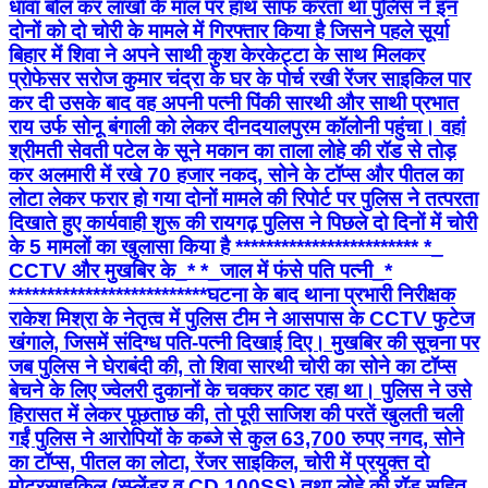
धावा बोल कर लाखों के माल पर हाथ साफ करता था पुलिस ने इन
दोनों को दो चोरी के मामले में गिरफ्तार किया है जिसने पहले ​सूर्या
बिहार में शिवा ने अपने साथी कुश केरकेट्टा के साथ मिलकर
प्रोफेसर सरोज कुमार चंद्रा के घर के पोर्च रखी रेंजर साइकिल पार
कर दी उसके बाद ​वह अपनी पत्नी पिंकी सारथी और साथी प्रभात
राय उर्फ सोनू बंगाली को लेकर दीनदयालपुरम कॉलोनी पहुंचा। वहां
श्रीमती सेवती पटेल के सूने मकान का ताला लोहे की रॉड से तोड़
कर अलमारी में रखे 70 हजार नकद, सोने के टॉप्स और पीतल का
लोटा लेकर फरार हो गया दोनों मामले की रिपोर्ट पर पुलिस ने तत्परता
दिखाते हुए कार्यवाही शुरू की रायगढ़ पुलिस ने पिछले दो दिनों में चोरी
के 5 मामलों का खुलासा किया है ************************ *_​
CCTV और मुखबिर के_* *_जाल में फंसे पति पत्नी_*
************************** ​घटना के बाद थाना प्रभारी निरीक्षक
राकेश मिश्रा के नेतृत्व में पुलिस टीम ने आसपास के CCTV फुटेज
खंगाले, जिसमें संदिग्ध पति-पत्नी दिखाई दिए। मुखबिर की सूचना पर
जब पुलिस ने घेराबंदी की, तो शिवा सारथी चोरी का सोने का टॉप्स
बेचने के लिए ज्वेलरी दुकानों के चक्कर काट रहा था। पुलिस ने उसे
हिरासत में लेकर पूछताछ की, तो पूरी साजिश की परतें खुलती चली
गईं ​पुलिस ने आरोपियों के कब्जे से कुल 63,700 रुपए नगद, सोने
का टॉप्स, पीतल का लोटा, रेंजर साइकिल, चोरी में प्रयुक्त दो
मोटरसाइकिल (स्प्लेंडर व CD 100SS) तथा लोहे की रॉड सहित