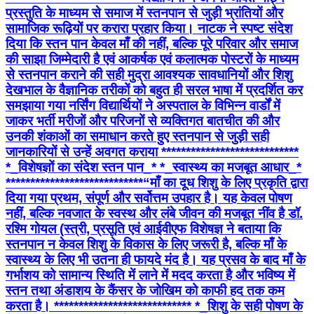
प्रस्तुति के माध्यम से समाज में स्तनपान से जुड़ी भ्रांतियों और
सामाजिक रूढ़ियों पर करारा प्रहार किया। नाटक ने स्पष्ट संदेश
दिया कि स्तन पान केवल माँ की नहीं, बल्कि पूरे परिवार और समाज
की साझा जिम्मेदारी है एवं आकर्षक एवं कलात्मक पोस्टरों के माध्यम
से स्तनपान कराने की सही मुद्रा आवश्यक सावधानियों और शिशु
देखभाल के वैज्ञानिक तरीकों को बहुत ही सरल भाषा में प्रदर्शित कर
समझाया गया नर्सिंग विद्यार्थियों ने अस्पताल के विभिन्न वार्डों में
जाकर भर्ती मरीजों और परिजनों से व्यक्तिगत बातचीत की और
उनकी शंकाओं का समाधान करते हुए स्तनपान से जुड़ी सही
जानकारियों से उन्हें अवगत कराया **************************** ​
*_विशेषज्ञों का संदेश स्तन पान_* *_स्वास्थ्य का मजबूत आधार_*
**************************** ​“माँ का दूध शिशु के लिए प्रकृति द्वारा
दिया गया प्रथम, संपूर्ण और सर्वोत्तम उपहार है। यह केवल पोषण
नहीं, बल्कि नवजात के स्वस्थ और लंबे जीवन की मजबूत नींव है डॉ.
रश्मि गोयल (स्त्री, प्रसूति एवं आईवीएफ विशेषज्ञ ने बताया कि
स्तनपान न केवल शिशु के विकास के लिए जरूरी है, बल्कि माँ के
स्वास्थ्य के लिए भी उतना ही फायदे मंद है। यह प्रसव के बाद माँ के
गर्भाशय को सामान्य स्थिति में लाने में मदद करता है और भविष्य में
स्तन तथा अंडाशय के कैंसर के जोखिम को काफी हद तक कम
करता है। **************************** *_​शिशु के सही पोषण के