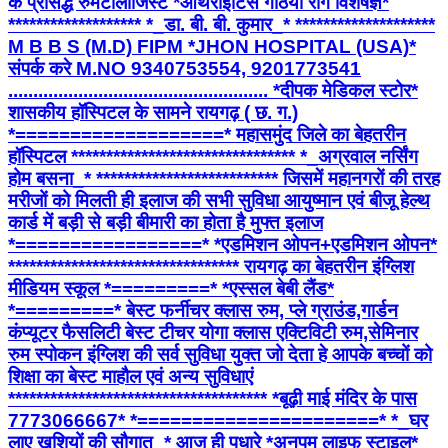
के प्रसिद्ध रुमेटोलॉजिस्ट *आर्थराइटिस गठिया रोग विशेषज्ञ*
******************* *_डा. बी. बी. कुमार_* ********************
M B B S (M.D) FIPM *JHON HOSPITAL (USA)*
संपर्क करे M.NO 9340753554, 9201773541
.................................................... *दीपक मेडिकल स्टोर*
शासकीय हॉस्पिटल के सामने रायगढ़ ( छ. ग.)
*===================* महासमुंद जिले का बेहतरीन
हॉस्पिटल ******************************** *_अग्रवाल नर्सिंग
होम बसना_* ************************** जिसमें महानगरों की तरह
मरीजों को मिलती ही इलाज की सभी सुविधा आयुष्मान एवं बीजू हेल्थ
कार्ड में बड़ी से बड़ी बीमारी का होता है मुफ्त इलाज
*=================* *एडमिशन ओपन+एडमिशन ओपन*
********************************* रायगढ़ का बेहतरीन इंग्लिश
मीडियम स्कूल *=========* *एस्सल बेबी लैंड*
*=========* बेस्ट फर्नीचर क्लास रुम, प्ले ग्राउंड,गार्डन
कंप्यूटर फैसलिटी बेस्ट टीचर योगा क्लास एक्टिविटी रुम,सेमिनार
रुम स्पोकन इंग्लिश की सर्व सुविधा युक्त जो देता हे आपके बच्चों को
शिक्षा का बेस्ट माहौल एवं अन्य सुविधाएं
************************************* *बूढ़ी माई मंदिर के पास
7773066667* *======================* *_घर
लाए खुशियों की सौगात_* आज ही पधारे *अनुपम लाइफ स्टाइल*