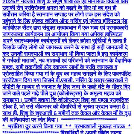
2026/* नवजात शिशु के संपूर्ण शारीरिक एवं मानसिक विकास और
उसकी रोग प्रतिरोधक क्षमता को बढ़ाने के लिए मां का दूध ही
सर्वोत्तम जरिया है स्तनपान सप्ताह पर लोगो तक इस संदेश को
पहुंचाने के लिए एपेक्स कॉलेज ऑफ नर्सिंग एवं एपेक्स हॉस्पिटल एंड
आईवीएफ सेंटर द्वारा संयुक्त तत्वावधान में एक भव्य एवं प्रभावकारी
जागरूकता कार्यक्रम का आयोजन किया गया अपेक्स हास्पिटल
अपने स्वास्थ्यवर्धक कार्यक्रमों को लेकर हमेशा सुर्खियों ने रहता है
जिसके जरिए लोगो को जागरूक करने के साथ ही सही जानकारी दे
कर उनकी समस्याओं का समाधान भी किया जाता है इस कार्यक्रम
में गर्भवती माताओं, नव-माताओं एवं परिजनों को स्तनपान के वैज्ञानिक
महत्व, सही तकनीकों और स्वास्थ्य लाभों के प्रति जागरूक व
प्रोत्साहित किया गया मां के दूध का महत्व समझने के लिए पावरपॉइंट
प्रजेंटेशन दिया गया जिसमे बी.एससी. नर्सिंग के छात्र-छात्राओं ने
पीपीटी के माध्यम से नवजात के लिए जन्म के पहले घंटे के भीतर दिए
जाने वाले पहले गाढ़े पीले दूध (कोलोस्ट्रम) के अमूल्य महत्व को
समझाया। उन्होंने बताया कि कोलोस्ट्रम शिशु का पहला प्राकृतिक
टीका है, जो उसे जीवनभर की बीमारियों से सुरक्षा प्रदान करता है।
साथ ही, शिशु के शुरुआती 6 महीनों तक केवल और केवल माँ के दूध
की अनिवार्यता पर जोर दिया। ***************************
*_भ्रांतिया दूर करने किया गया_* *​_प्रभावशाली नुक्कड़ नाटक_*
*************************** विद्यार्थियों ने अपनी जीवंत नाट्य