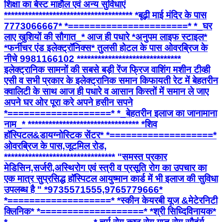
शिक्षा का बेस्ट माहौल एवं अन्य सुविधाएं
************************************* *बूढ़ी माई मंदिर के पास
7773066667* *======================* *_घर
लाए खुशियों की सौगात_* आज ही पधारे *अनुपम लाइफ स्टाइल*
*फर्नीचर एंड इलेक्ट्रॉनिक्स* तुलसी होटल के पास ओवरब्रिज के
नीचे 9981166102 ******************************
इलेक्ट्रानिक सामनों की सबसे बड़ी रेंज फ्रिज वाशिंग मशीन टीव्ही
एसी व सभी प्रकार के इलेक्ट्रानिक समान किफायती रेट में बेहतरीन
क्वालिटी के साथ आज ही पधारे व आसान किस्तों में समान ले जाए
अपने घर ओर पूरा करे अपने हसीन सपने
*===================* *_बेहतरीन इलाज का जानामाना
नाम_* ******************************** *शिव
हॉस्पिटल&डायग्नोस्टिक सेंटर* *===================*
ओवरब्रिज के पास,जूटमिल रोड,
******************************** "समस्त प्रकार
मेडिसिन,सर्जरी,अस्थिरोग एवं स्त्री व प्रसूति रोग का उपचार का
एक मात्र सुप्रसिद्ध हॉस्पिटल आयुष्मान कार्ड में भी इलाज की सुविधा
उपलब्ध है " *9735571555,9765779666*
*===================* *स्कीन केयरबी यूज &मेटेरनिटी
क्लिनिक* *===================* *श्री सिध्दिविनायक*