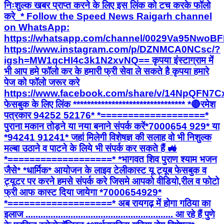
निःशुल्क खबर प्राप्त करने के लिए इस लिंक को टच करके फॉलो
करे_* Follow the Speed News Raigarh channel
on WhatsApp:
https://whatsapp.com/channel/0029Va95Nwo
https://www.instagram.com/p/DZNMCA0NCsc/?
igsh=MW1qcHI4c3k1N2xvNQ== कृपया इंस्टाग्राम में
भी आप हमे फॉलो कर के हमारी फ्री सेवा ले सकते है कृपया हमारे
पेज को फॉलो जरूर करे
https://www.facebook.com/share/v/14NpQFN7C
फेसबुक के लिए लिंक ******************************** *🔴रमेश
पत्रकार 94252 52176* *===================*
पुराना मकान तोड़ने या नया बनाने संपर्क करें*7000654 929* या
*94241 91241* जहां मिलेगी विशेषज्ञ की सलाह वो भी निशुल्क
मल्बा उठाने व पाटने के लिये भी संपर्क कर सकते हैं 🚜
*===================* *भागवत शिव पुराण श्याम भजन
जैसे* *धार्मिक* आयोजन के लाइव टेलीकास्ट यू ट्यूब फेसबुक व
ट्यूटर पर करने हमसे संपर्क करे जिसमे आपको वीडियो,रील व फोटो
फ्री आफ कास्ट दिया जायेगा *7000654929*
*===================* अब रायगढ़ में होगा गठिया का
इलाज ........................................................... आ रहे हैं पुणे