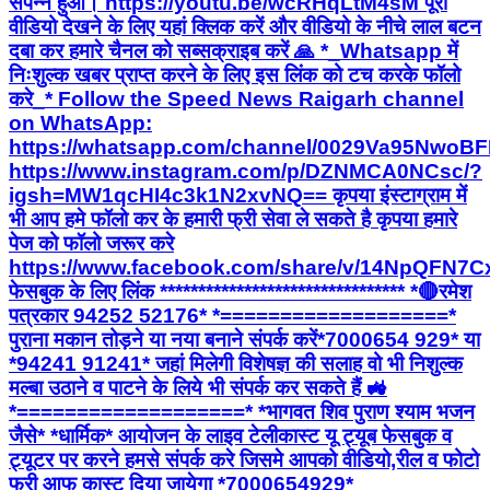
संपन्न हुआ। https://youtu.be/wcRHqLtM4sM पूरा
वीडियो देखने के लिए यहां क्लिक करें और वीडियो के नीचे लाल बटन
दबा कर हमारे चैनल को सब्सक्राइब करें 🙏 *_Whatsapp में
निःशुल्क खबर प्राप्त करने के लिए इस लिंक को टच करके फॉलो
करे_* Follow the Speed News Raigarh channel
on WhatsApp:
https://whatsapp.com/channel/0029Va95Nwo
https://www.instagram.com/p/DZNMCA0NCsc/?
igsh=MW1qcHI4c3k1N2xvNQ== कृपया इंस्टाग्राम में
भी आप हमे फॉलो कर के हमारी फ्री सेवा ले सकते है कृपया हमारे
पेज को फॉलो जरूर करे
https://www.facebook.com/share/v/14NpQFN7C
फेसबुक के लिए लिंक ******************************** *🔴रमेश
पत्रकार 94252 52176* *===================*
पुराना मकान तोड़ने या नया बनाने संपर्क करें*7000654 929* या
*94241 91241* जहां मिलेगी विशेषज्ञ की सलाह वो भी निशुल्क
मल्बा उठाने व पाटने के लिये भी संपर्क कर सकते हैं 🚜
*===================* *भागवत शिव पुराण श्याम भजन
जैसे* *धार्मिक* आयोजन के लाइव टेलीकास्ट यू ट्यूब फेसबुक व
ट्यूटर पर करने हमसे संपर्क करे जिसमे आपको वीडियो,रील व फोटो
फ्री आफ कास्ट दिया जायेगा *7000654929*