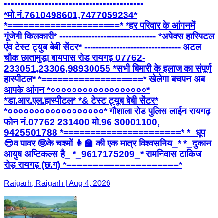
•••••••••••••••••••••••••••••••••••••••••
*मो.नं.7610498601,7477059234*
*=====================* *हर परिवार के आंगनमें
गूंजेगी किलकारी* --------------------------------- *अपेक्स हास्पिटल
एंव टेस्ट ट्युब बेबी सेंटर* --------------------------------- अटल
चौक छातामुडा़ बायपास रोड रायगढ़ 07762-
233051,23306,98930055 *सभी बिमारी के इलाज का संपूर्ण
हास्पीटल* *===================* खेलेगा बचपन अब
आपके आंगन *००००००००००००००००००*
*डा.आर.एल.हास्पीटल* *& टेस्ट ट्यूब बेबी सेंटर*
*००००००००००००००००००* गौशाला रोड पुलिस लाईन रायगढ़
फोन नं.07762 231400 मो.96 30001100,
9425501788 *======================* *_धूप
😎व पावर 🤓के चश्मों 👩‍🏫 की एक मात्र विश्वसनिय_* *_दुकान
आयुष अप्टिकल्स है_ *_9617175209_* रामनिवास टाकिज
रोड़ रायगढ़ (छ.ग) *=====================*
Raigarh, Raigarh | Aug 4, 2026