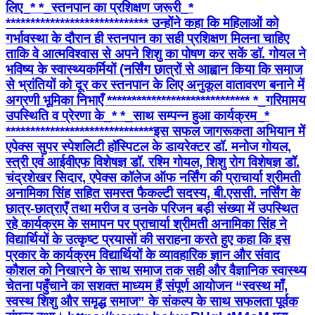
लिए_* *_स्तनपान का प्रशिक्षण जरूरी_*
***************************** उन्होंने कहा कि महिलाओं को
गर्भावस्था के दौरान ही स्तनपान का सही प्रशिक्षण मिलना चाहिए
ताकि वे आत्मविश्वास से अपने शिशु का पोषण कर सकें डॉ. गोयल ने
भविष्य के स्वास्थ्यकर्मियों (नर्सिंग छात्रों से आह्वान किया कि समाज
से भ्रांतियों को दूर कर स्तनपान के लिए अनुकूल वातावरण बनाने में
अग्रणी भूमिका निभाएँ ***************************** *_गरिमामय
उपस्थिति व प्रेरणा के_* *_साथ सम्पन्न हुआ कार्यक्रम_*
****************************** ​इस सफल जागरूकता अभियान में
एपेक्स सुपर स्पेशलिटी हॉस्पिटल के डायरेक्टर डॉ. मनोज गोयल,
स्त्री एवं आईवीएफ विशेषज्ञ डॉ. रश्मि गोयल, शिशु रोग विशेषज्ञ डॉ.
चंद्रशेखर सिदार, एपेक्स कॉलेज ऑफ नर्सिंग की प्राचार्या श्रीमती
अनामिका सिंह सहित समस्त फैकल्टी सदस्य, बी.एससी. नर्सिंग के
छात्र-छात्राएँ तथा मरीज व उनके परिजन बड़ी संख्या में उपस्थित
रहे ​कार्यक्रम के समापन पर प्राचार्या श्रीमती अनामिका सिंह ने
विद्यार्थियों के उत्कृष्ट प्रयासों की सराहना करते हुए कहा कि इस
प्रकार के कार्यक्रम विद्यार्थियों के व्यावहारिक ज्ञान और संवाद
कौशल को निखारने के साथ समाज तक सही और वैज्ञानिक स्वास्थ्य
चेतना पहुँचाने का सशक्त माध्यम हैं ​संपूर्ण आयोजन “स्वस्थ माँ,
स्वस्थ शिशु और समृद्ध समाज” के संकल्प के साथ सफलता पूर्वक