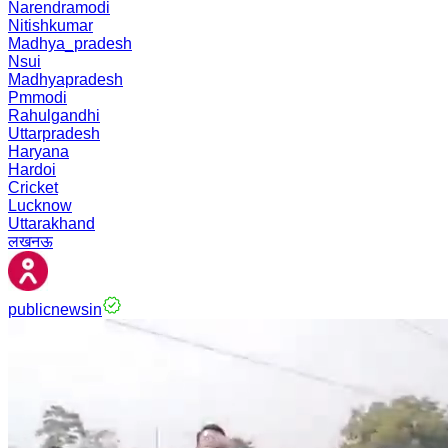
Narendramodi
Nitishkumar
Madhya_pradesh
Nsui
Madhyapradesh
Pmmodi
Rahulgandhi
Uttarpradesh
Haryana
Hardoi
Cricket
Lucknow
Uttarakhand
लखनऊ
publicnewsin