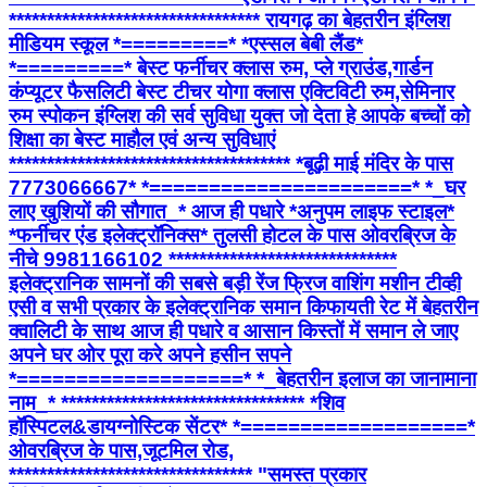
********************************* रायगढ़ का बेहतरीन इंग्लिश
मीडियम स्कूल *=========* *एस्सल बेबी लैंड*
*=========* बेस्ट फर्नीचर क्लास रुम, प्ले ग्राउंड,गार्डन
कंप्यूटर फैसलिटी बेस्ट टीचर योगा क्लास एक्टिविटी रुम,सेमिनार
रुम स्पोकन इंग्लिश की सर्व सुविधा युक्त जो देता हे आपके बच्चों को
शिक्षा का बेस्ट माहौल एवं अन्य सुविधाएं
************************************* *बूढ़ी माई मंदिर के पास
7773066667* *======================* *_घर
लाए खुशियों की सौगात_* आज ही पधारे *अनुपम लाइफ स्टाइल*
*फर्नीचर एंड इलेक्ट्रॉनिक्स* तुलसी होटल के पास ओवरब्रिज के
नीचे 9981166102 ******************************
इलेक्ट्रानिक सामनों की सबसे बड़ी रेंज फ्रिज वाशिंग मशीन टीव्ही
एसी व सभी प्रकार के इलेक्ट्रानिक समान किफायती रेट में बेहतरीन
क्वालिटी के साथ आज ही पधारे व आसान किस्तों में समान ले जाए
अपने घर ओर पूरा करे अपने हसीन सपने
*===================* *_बेहतरीन इलाज का जानामाना
नाम_* ******************************** *शिव
हॉस्पिटल&डायग्नोस्टिक सेंटर* *===================*
ओवरब्रिज के पास,जूटमिल रोड,
******************************** "समस्त प्रकार