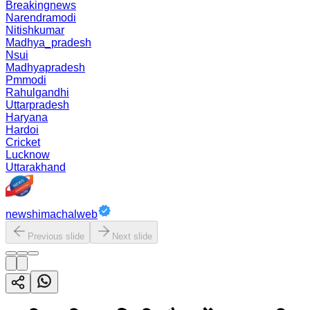
Breakingnews
Narendramodi
Nitishkumar
Madhya_pradesh
Nsui
Madhyapradesh
Pmmodi
Rahulgandhi
Uttarpradesh
Haryana
Hardoi
Cricket
Lucknow
Uttarakhand
newshimachalweb
Previous slide
Next slide