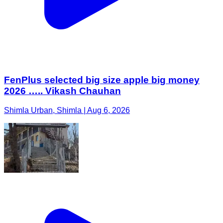
FenPlus selected big size apple big money
2026 ….. Vikash Chauhan
Shimla Urban, Shimla | Aug 6, 2026