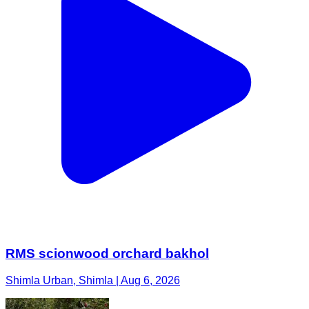
RMS scionwood orchard bakhol
Shimla Urban, Shimla | Aug 6, 2026