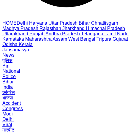
HOME
Delhi
Haryana
Uttar Pradesh
Bihar
Chhattisgarh
Madhya Pradesh
Rajasthan
Jharkhand
Himachal Pradesh
Uttarakhand
Punjab
Andhra Pradesh
Telangana
Tamil Nadu
Karnataka
Maharashtra
Assam
West Bengal
Tripura
Gujarat
Odisha
Kerala
Jansamasya
News
पुलिस
Bjp
National
Police
Bihar
India
कांग्रेस
भाजपा
Accident
Congress
Modi
Delhi
Viral
मारपीट