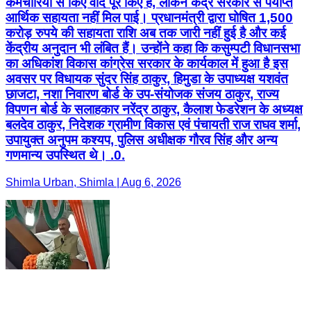
कर्मचारियों से किए वादे पूरे किए हैं, लेकिन केंद्र सरकार से पर्याप्त
आर्थिक सहायता नहीं मिल पाई। प्रधानमंत्री द्वारा घोषित 1,500
करोड़ रुपये की सहायता राशि अब तक जारी नहीं हुई है और कई
केंद्रीय अनुदान भी लंबित हैं। उन्होंने कहा कि कसुम्पटी विधानसभा
का अधिकांश विकास कांग्रेस सरकार के कार्यकाल में हुआ है इस
अवसर पर विधायक सुंदर सिंह ठाकुर, हिमुडा के उपाध्यक्ष यशवंत
छाजटा, नशा निवारण बोर्ड के उप-संयोजक संजय ठाकुर, राज्य
विपणन बोर्ड के सलाहकार नरेंद्र ठाकुर, कैलाश फेडरेशन के अध्यक्ष
बलदेव ठाकुर, निदेशक ग्रामीण विकास एवं पंचायती राज राघव शर्मा,
उपायुक्त अनुपम कश्यप, पुलिस अधीक्षक गौरव सिंह और अन्य
गणमान्य उपस्थित थे। .0.
Shimla Urban, Shimla | Aug 6, 2026