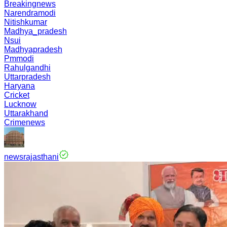
Breakingnews
Narendramodi
Nitishkumar
Madhya_pradesh
Nsui
Madhyapradesh
Pmmodi
Rahulgandhi
Uttarpradesh
Haryana
Cricket
Lucknow
Uttarakhand
Crimenews
newsrajasthani