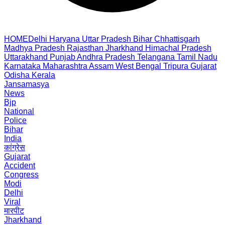
HOME
Delhi
Haryana
Uttar Pradesh
Bihar
Chhattisgarh
Madhya Pradesh
Rajasthan
Jharkhand
Himachal Pradesh
Uttarakhand
Punjab
Andhra Pradesh
Telangana
Tamil Nadu
Karnataka
Maharashtra
Assam
West Bengal
Tripura
Gujarat
Odisha
Kerala
Jansamasya
News
Bjp
National
Police
Bihar
India
कांग्रेस
Gujarat
Accident
Congress
Modi
Delhi
Viral
मारपीट
Jharkhand