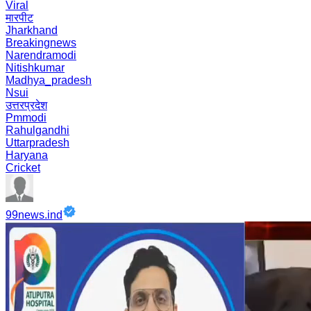
Viral
मारपीट
Jharkhand
Breakingnews
Narendramodi
Nitishkumar
Madhya_pradesh
Nsui
उत्तरप्रदेश
Pmmodi
Rahulgandhi
Uttarpradesh
Haryana
Cricket
99news.ind