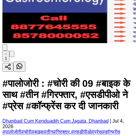
1
#पालोजोरी : #चोरी की 09 #बाइक के
साथ #तीन #गिरफ्तार, #एसडीपीओ ने
#प्रेस #कॉन्फ्रेंस कर दी जानकारी
Dhanbad Cum Kenduadih Cum Jagata, Dhanbad
|
Jul 4,
2026
#
पालोजोरी
#
चोरी
#
बाइक
#
तीन
#
गिरफ्तार,
#
एसडीपीओ
#
प्रेस
#
कॉन्फ्रेंस