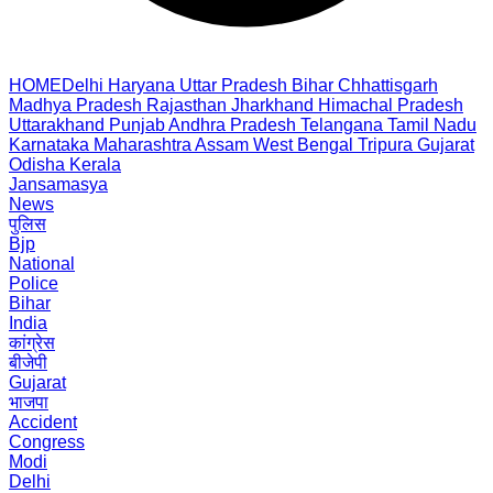
HOME
Delhi
Haryana
Uttar Pradesh
Bihar
Chhattisgarh
Madhya Pradesh
Rajasthan
Jharkhand
Himachal Pradesh
Uttarakhand
Punjab
Andhra Pradesh
Telangana
Tamil Nadu
Karnataka
Maharashtra
Assam
West Bengal
Tripura
Gujarat
Odisha
Kerala
Jansamasya
News
पुलिस
Bjp
National
Police
Bihar
India
कांग्रेस
बीजेपी
Gujarat
भाजपा
Accident
Congress
Modi
Delhi