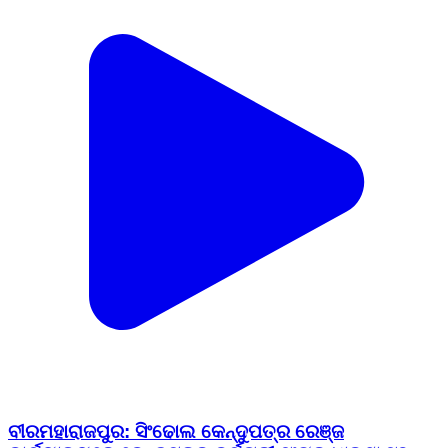
ବୀରମହାରାଜପୁର: ସିଂଢୋଲ କେନ୍ଦୁପତ୍ର ରେଞ୍ଜ