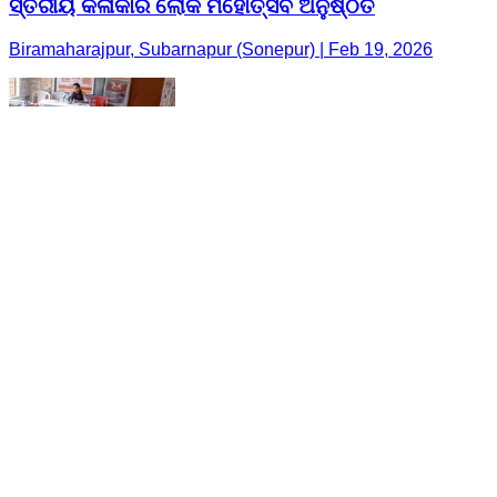
ସ୍ତରୀୟ କଳାକାର ଲୋକ ମହୋତ୍ସବ ଅନୁଷ୍ଠିତ
Biramaharajpur, Subarnapur (Sonepur) | Feb 19, 2026