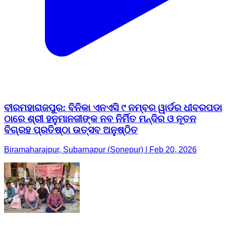
ବୀରମହାରାଜପୁର: ବିନିକା ଏନଏସି ୯ ନମ୍ବର ୱାର୍ଡର ଧୀବରପଡା
ଠାରେ ଶ୍ରୀ ହନୁମାନଜୀଙ୍କ ନବ ନିର୍ମିତ ମନ୍ଦିର ଓ ନୂତନ
ବିଗ୍ରହ ପ୍ରତିଷ୍ଠା ଉତ୍ସବ ଅନୁଷ୍ଠିତ
Biramaharajpur, Subarnapur (Sonepur) | Feb 20, 2026