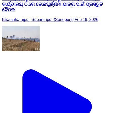
କାର୍ଯ୍ୟାଳୟ ଠାରେ ଦୋଳପୂର୍ଣ୍ଣିମା ଯାତ୍ରା ପାଇଁ ପ୍ରସ୍ତୁତି
ବୈଠକ
Biramaharajpur, Subarnapur (Sonepur) | Feb 19, 2026