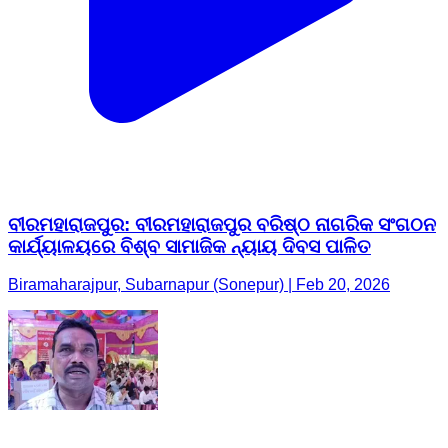
ବୀରମହାରାଜପୁର: ବୀରମହାରାଜପୁର ବରିଷ୍ଠ ନାଗରିକ ସଂଗଠନ
କାର୍ଯ୍ୟାଳୟରେ ବିଶ୍ବ ସାମାଜିକ ନ୍ୟାୟ ଦିବସ ପାଳିତ
Biramaharajpur, Subarnapur (Sonepur) | Feb 20, 2026