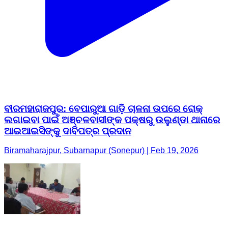
ବୀରମହାରାଜପୁର: ବେପାରୁଆ ଗାଡ଼ି ଚାଳନା ଉପରେ ରୋକ୍
ଲଗାଇବା ପାଇଁ ଅଞ୍ଚଳବାସୀଙ୍କ ପକ୍ଷରୁ ଉଲୁଣ୍ଡା ଥାନାରେ
ଆଇଆଇସିଙ୍କୁ ଦାବିପତ୍ର ପ୍ରଦାନ
Biramaharajpur, Subarnapur (Sonepur) | Feb 19, 2026