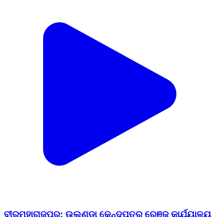
ବୀରମହାରାଜପୁର: ଉଲୁଣ୍ଡା କେନ୍ଦୁପତ୍ର ରେଞ୍ଜ କାର୍ଯ୍ୟାଳୟ