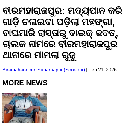
ବୀରମହାରାଜପୁର: ମଦ୍ୟପାନ କରି
ଗାଡ଼ି ଚଳାଇବା ପଡ଼ିଲା ମହଙ୍ଗା,
ବାଘମାରି ରାସ୍ତାରୁ ବାଇକ୍ ଜବତ୍,
ଚାଲକ ନାମରେ ବୀରମହାରାଜପୁର
ଥାନାରେ ମାମଲା ରୁଜୁ
Biramaharajpur, Subarnapur (Sonepur)
|
Feb 21, 2026
MORE NEWS