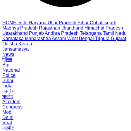
HOME
Delhi
Haryana
Uttar Pradesh
Bihar
Chhattisgarh
Madhya Pradesh
Rajasthan
Jharkhand
Himachal Pradesh
Uttarakhand
Punjab
Andhra Pradesh
Telangana
Tamil Nadu
Karnataka
Maharashtra
Assam
West Bengal
Tripura
Gujarat
Odisha
Kerala
Jansamasya
News
पुलिस
Bjp
National
Police
Bihar
India
कांग्रेस
भाजपा
Accident
Congress
Modi
Delhi
Viral
मारपीट