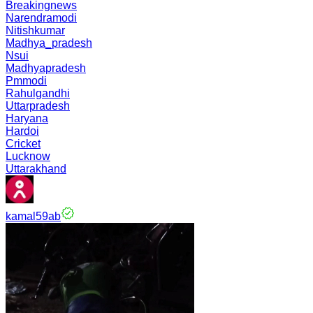
Breakingnews
Narendramodi
Nitishkumar
Madhya_pradesh
Nsui
Madhyapradesh
Pmmodi
Rahulgandhi
Uttarpradesh
Haryana
Hardoi
Cricket
Lucknow
Uttarakhand
kamal59ab