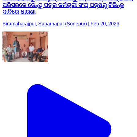
ପରିସରରେ କେନ୍ଦୁ ପତ୍ର କର୍ମଚାରୀ ସଂଘ୍ ପକ୍ଷରୁ ବିଭିନ୍ନ
ଦାବିରେ ଧାରଣା
Biramaharajpur, Subarnapur (Sonepur) | Feb 20, 2026