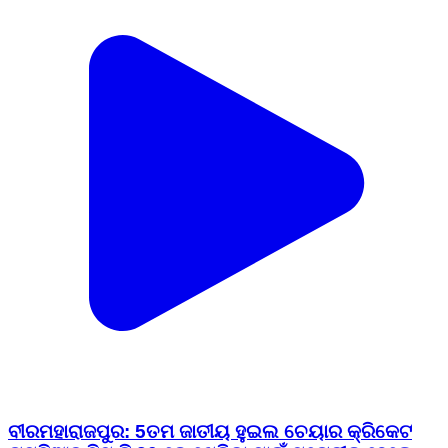
ବୀରମହାରାଜପୁର: 5ତମ ଜାତୀୟ ହୁଇଲ ଚେୟାର କ୍ରିକେଟ