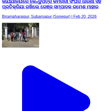
କାର୍ଯ୍ୟାଳୟରେ କେନ୍ଦୁପତ୍ର କର୍ମଚାରୀ ସଂଘର ଧାରଣା ସହ
ପ୍ରତିକ୍ରିୟା ରଖିଲେ ରେଞ୍ଜ ସମ୍ପାଦକ ରମେଶ ମାହାର
Biramaharajpur, Subarnapur (Sonepur) | Feb 20, 2026