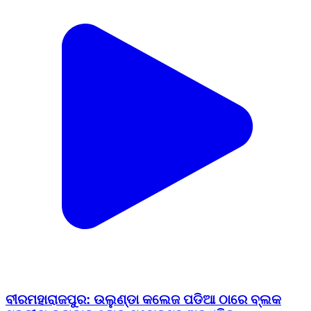
ବୀରମହାରାଜପୁର: ଉଲୁଣ୍ଡା କଲେଜ ପଡିଆ ଠାରେ ବ୍ଲକ