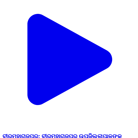
ବୀରମହାରାଜପୁର: ବୀରମହାରାଜପୁର ଉପଜିଲ୍ଲାପାଳଙ୍କ