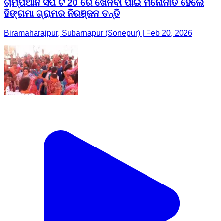
ଚାମ୍ପିଆନ ସିପ ଟି 20 ରେ ଖେଳିବା ପାଇଁ ମନୋନୀତ ହେଲେ
ହିଙ୍ଗମା ଗ୍ରାମର ନିରଞ୍ଜନ ତନ୍ତି
Biramaharajpur, Subarnapur (Sonepur) | Feb 20, 2026