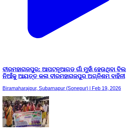
ବୀରମହାରାଜପୁର: ଆପଟନୂଆଗଡ ଗାଁ ମୁହାଁ ହେଉଥିବା ବିଲ
ନିଆଁକୁ ଆୟତ୍ତ କଲା ବୀରମହାରାଜପୁର ଅଗ୍ନିଶମ ବାହିନୀ
Biramaharajpur, Subarnapur (Sonepur) | Feb 19, 2026