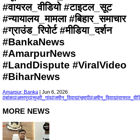
#वायरल_वीडियो #टाइटल_सूट
#न्यायालय_मामला #बिहार_समाचार
#ग्राउंड_रिपोर्ट #मीडिया_दर्शन
#BankaNews
#AmarpurNews
#LandDispute #ViralVideo
#BiharNews
Amarpur, Banka
|
Jun 6, 2026
#
बांका
#
अमरपुर
#
सुधरी_गांव
#
जमीन_विवाद
#
भूमापी
#
अमीन_विवाद
#
वायरल_वीड
MORE NEWS