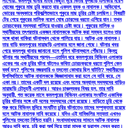
লাগোয়া, কমলপুর থানার মাত্র কিছুটা দূরে ভিতর ফুলছড়ি এলাকায় নরেশ
ঘোষের পুকুরে মাছ চুরি করতে যায় একদল যুবক ও নাবালক। অভিযোগ,
ভোরের অন্ধকারে পরিকল্পিতভাবে পুকুরে মাছ চুরির চেষ্টা চলছিল। বিষয়টি
টের পেয়ে পুকুরের মালিক নরেশ ঘোষ চোরদের ধরতে এগিয়ে যান। তখন
চোরচক্রের সদস্যরা পালিয়ে যাওয়ার চেষ্টা করে। পুকুরের মালিক ও
স্থানীয়দের তৎপরতায় একজন নাবালককে আটক করা সম্ভব হলেও তার
সঙ্গে থাকা বাকিরা ঘটনাস্থল থেকে পালিয়ে যায়। আটক এক নাবালক।
তার বাড়ি কমলপুরের মায়াছড়ি এলাকায় বলে জানা গেছে। ঘটনার খবর
পেয়ে কমলপুর থানায় জানানো হলে পুলিশ ঘটনাস্থলে পৌঁছায়। কিন্তু
ঘটনার পর স্থানীয়দের প্রশ্ন—এতদিন ধরে কমলপুরের বিভিন্ন এলাকায়
একের পর এক চুরির ঘটনা ঘটলেও কথিত চোরচক্রকে ধরতে পুলিশ কেন
ব্যর্থ হল? পুলিশের নজরদারি ও তদন্তে কোথায় ছিল ঘাটতি? স্থানীয়দের
উপস্থিতিতে আটক নাবালককে জিজ্ঞাসাবাদ করা হলে সে দাবি করে, সে
একা নয়। তাদের একটি দল রয়েছে এবং দলের অন্যান্য সদস্যদের বাড়িও
মায়াছড়ি চৌমুহনী এলাকায়। আরও চাঞ্চল্যকর বিষয় হল, তার দাবি
অনুযায়ী, গত কয়েক মাসে কমলপুরের বিভিন্ন এলাকায় সংঘটিত একাধিক
চুরির ঘটনার সঙ্গে ওই দলের সদস্যদের যোগ রয়েছে। বাড়িতে চুরি থেকে
শুরু করে বিভিন্ন মন্দিরে সংঘটিত চুরির ঘটনাতেও তাদের সম্পৃক্ততা রয়েছে
বলে আটক নাবালক দাবি করেছে। যদিও এই দাবিগুলির সত্যতা এখনও
পুলিশের তদন্তে নিশ্চিত হয়নি। সংবাদমাধ্যমের সামনে আটক নাবালক
আরও দাবি করে, চুরি করা অর্থ দিয়ে তারা মাদক বা ড্রাগস সেবন করত।