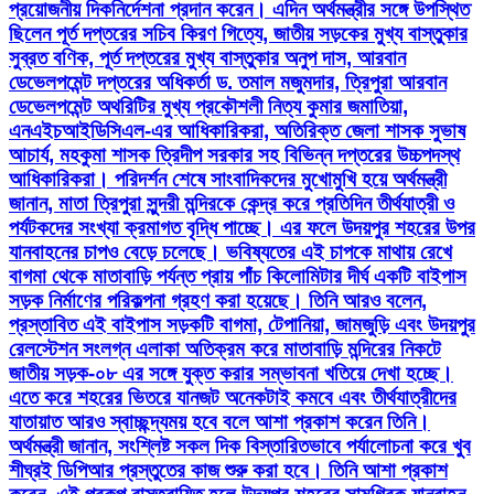
প্রয়োজনীয় দিকনির্দেশনা প্রদান করেন। এদিন অর্থমন্ত্রীর সঙ্গে উপস্থিত
ছিলেন পূর্ত দপ্তরের সচিব কিরণ গিত্যে, জাতীয় সড়কের মুখ্য বাস্তুকার
সুব্রত বণিক, পূর্ত দপ্তরের মুখ্য বাস্তুকার অনুপ দাস, আরবান
ডেভেলপমেন্ট দপ্তরের অধিকর্তা ড. তমাল মজুমদার, ত্রিপুরা আরবান
ডেভেলপমেন্ট অথরিটির মুখ্য প্রকৌশলী নিত্য কুমার জমাতিয়া,
এনএইচআইডিসিএল-এর আধিকারিকরা, অতিরিক্ত জেলা শাসক সুভাষ
আচার্য, মহকুমা শাসক ত্রিদীপ সরকার সহ বিভিন্ন দপ্তরের উচ্চপদস্থ
আধিকারিকরা। পরিদর্শন শেষে সাংবাদিকদের মুখোমুখি হয়ে অর্থমন্ত্রী
জানান, মাতা ত্রিপুরা সুন্দরী মন্দিরকে কেন্দ্র করে প্রতিদিন তীর্থযাত্রী ও
পর্যটকদের সংখ্যা ক্রমাগত বৃদ্ধি পাচ্ছে। এর ফলে উদয়পুর শহরের উপর
যানবাহনের চাপও বেড়ে চলেছে। ভবিষ্যতের এই চাপকে মাথায় রেখে
বাগমা থেকে মাতাবাড়ি পর্যন্ত প্রায় পাঁচ কিলোমিটার দীর্ঘ একটি বাইপাস
সড়ক নির্মাণের পরিকল্পনা গ্রহণ করা হয়েছে। তিনি আরও বলেন,
প্রস্তাবিত এই বাইপাস সড়কটি বাগমা, টেপানিয়া, জামজুড়ি এবং উদয়পুর
রেলস্টেশন সংলগ্ন এলাকা অতিক্রম করে মাতাবাড়ি মন্দিরের নিকটে
জাতীয় সড়ক-০৮ এর সঙ্গে যুক্ত করার সম্ভাবনা খতিয়ে দেখা হচ্ছে।
এতে করে শহরের ভিতরে যানজট অনেকটাই কমবে এবং তীর্থযাত্রীদের
যাতায়াত আরও স্বাচ্ছন্দ্যময় হবে বলে আশা প্রকাশ করেন তিনি।
অর্থমন্ত্রী জানান, সংশ্লিষ্ট সকল দিক বিস্তারিতভাবে পর্যালোচনা করে খুব
শীঘ্রই ডিপিআর প্রস্তুতের কাজ শুরু করা হবে। তিনি আশা প্রকাশ