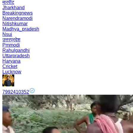
मारपीट
Jharkhand
Breakingnews
Narendramodi
Nitishkumar
Madhya_pradesh
Nsui
उत्तरप्रदेश
Pmmodi
Rahulgandhi
Uttarpradesh
Haryana
Cricket
Lucknow
7992410352