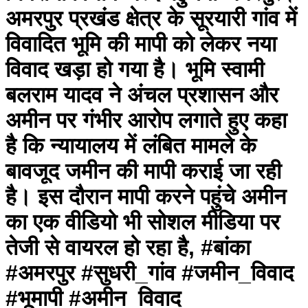
अमरपुर प्रखंड क्षेत्र के सूरयारी गांव में
विवादित भूमि की मापी को लेकर नया
विवाद खड़ा हो गया है। भूमि स्वामी
बलराम यादव ने अंचल प्रशासन और
अमीन पर गंभीर आरोप लगाते हुए कहा
है कि न्यायालय में लंबित मामले के
बावजूद जमीन की मापी कराई जा रही
है। इस दौरान मापी करने पहुंचे अमीन
का एक वीडियो भी सोशल मीडिया पर
तेजी से वायरल हो रहा है, #बांका
#अमरपुर #सुधरी_गांव #जमीन_विवाद
#भूमापी #अमीन_विवाद