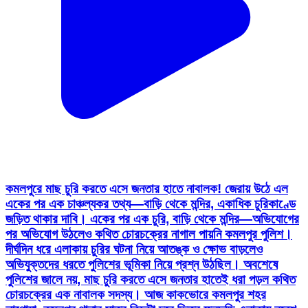
কমলপুরে মাছ চুরি করতে এসে জনতার হাতে নাবালক! জেরায় উঠে এল
একের পর এক চাঞ্চল্যকর তথ্য—বাড়ি থেকে মন্দির, একাধিক চুরিকাণ্ডে
জড়িত থাকার দাবি। একের পর এক চুরি, বাড়ি থেকে মন্দির—অভিযোগের
পর অভিযোগ উঠলেও কথিত চোরচক্রের নাগাল পায়নি কমলপুর পুলিশ।
দীর্ঘদিন ধরে এলাকায় চুরির ঘটনা নিয়ে আতঙ্ক ও ক্ষোভ বাড়লেও
অভিযুক্তদের ধরতে পুলিশের ভূমিকা নিয়ে প্রশ্ন উঠছিল। অবশেষে
পুলিশের জালে নয়, মাছ চুরি করতে এসে জনতার হাতেই ধরা পড়ল কথিত
চোরচক্রের এক নাবালক সদস্য। আজ কাকভোরে কমলপুর শহর