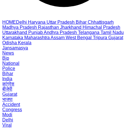
HOME
Delhi
Haryana
Uttar Pradesh
Bihar
Chhattisgarh
Madhya Pradesh
Rajasthan
Jharkhand
Himachal Pradesh
Uttarakhand
Punjab
Andhra Pradesh
Telangana
Tamil Nadu
Karnataka
Maharashtra
Assam
West Bengal
Tripura
Gujarat
Odisha
Kerala
Jansamasya
News
Bjp
National
Police
Bihar
India
कांग्रेस
बीजेपी
Gujarat
भाजपा
Accident
Congress
Modi
Delhi
Viral