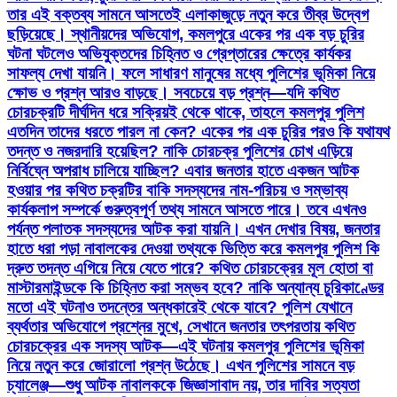
তার এই বক্তব্য সামনে আসতেই এলাকাজুড়ে নতুন করে তীব্র উদ্বেগ
ছড়িয়েছে। স্থানীয়দের অভিযোগ, কমলপুরে একের পর এক বড় চুরির
ঘটনা ঘটলেও অভিযুক্তদের চিহ্নিত ও গ্রেপ্তারের ক্ষেত্রে কার্যকর
সাফল্য দেখা যায়নি। ফলে সাধারণ মানুষের মধ্যে পুলিশের ভূমিকা নিয়ে
ক্ষোভ ও প্রশ্ন আরও বাড়ছে। সবচেয়ে বড় প্রশ্ন—যদি কথিত
চোরচক্রটি দীর্ঘদিন ধরে সক্রিয়ই থেকে থাকে, তাহলে কমলপুর পুলিশ
এতদিন তাদের ধরতে পারল না কেন? একের পর এক চুরির পরও কি যথাযথ
তদন্ত ও নজরদারি হয়েছিল? নাকি চোরচক্র পুলিশের চোখ এড়িয়ে
নির্বিঘ্নে অপরাধ চালিয়ে যাচ্ছিল? এবার জনতার হাতে একজন আটক
হওয়ার পর কথিত চক্রটির বাকি সদস্যদের নাম-পরিচয় ও সম্ভাব্য
কার্যকলাপ সম্পর্কে গুরুত্বপূর্ণ তথ্য সামনে আসতে পারে। তবে এখনও
পর্যন্ত পলাতক সদস্যদের আটক করা যায়নি। এখন দেখার বিষয়, জনতার
হাতে ধরা পড়া নাবালকের দেওয়া তথ্যকে ভিত্তি করে কমলপুর পুলিশ কি
দ্রুত তদন্ত এগিয়ে নিয়ে যেতে পারে? কথিত চোরচক্রের মূল হোতা বা
মাস্টারমাইন্ডকে কি চিহ্নিত করা সম্ভব হবে? নাকি অন্যান্য চুরিকাণ্ডের
মতো এই ঘটনাও তদন্তের অন্ধকারেই থেকে যাবে? পুলিশ যেখানে
ব্যর্থতার অভিযোগে প্রশ্নের মুখে, সেখানে জনতার তৎপরতায় কথিত
চোরচক্রের এক সদস্য আটক—এই ঘটনায় কমলপুর পুলিশের ভূমিকা
নিয়ে নতুন করে জোরালো প্রশ্ন উঠেছে। এখন পুলিশের সামনে বড়
চ্যালেঞ্জ—শুধু আটক নাবালককে জিজ্ঞাসাবাদ নয়, তার দাবির সত্যতা