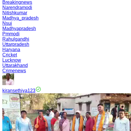
Breakingnews
Narendramodi
Nitishkumar
Madhya_pradesh
Nsui
Madhyapradesh
Pmmodi
Rahulgandhi
Uttarpradesh
Haryana
Cricket
Lucknow
Uttarakhand
Crimenews
kiransethiya123