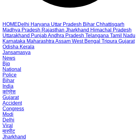
HOME
Delhi
Haryana
Uttar Pradesh
Bihar
Chhattisgarh
Madhya Pradesh
Rajasthan
Jharkhand
Himachal Pradesh
Uttarakhand
Punjab
Andhra Pradesh
Telangana
Tamil Nadu
Karnataka
Maharashtra
Assam
West Bengal
Tripura
Gujarat
Odisha
Kerala
Jansamasya
News
Bjp
National
Police
Bihar
India
कांग्रेस
Gujarat
Accident
Congress
Modi
Delhi
Viral
मारपीट
Jharkhand