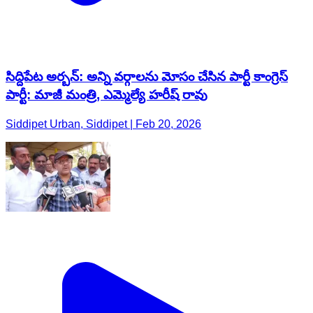
సిద్దిపేట అర్బన్: అన్ని వర్గాలను మోసం చేసిన పార్టీ కాంగ్రెస్
పార్టీ: మాజీ మంత్రి, ఎమ్మెల్యే హరీష్ రావు
Siddipet Urban, Siddipet | Feb 20, 2026