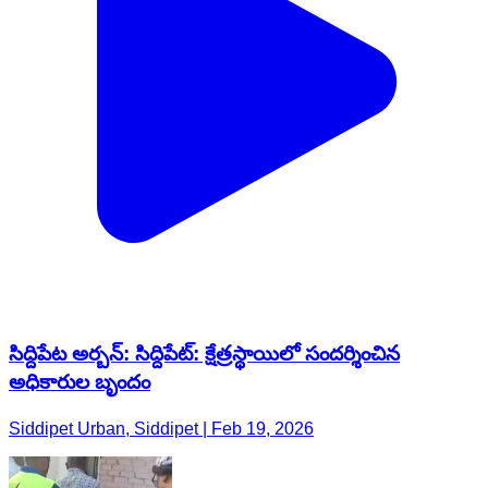
సిద్దిపేట అర్బన్: సిద్దిపేట్: క్షేత్రస్థాయిలో సందర్శించిన
అధికారుల బృందం
Siddipet Urban, Siddipet | Feb 19, 2026