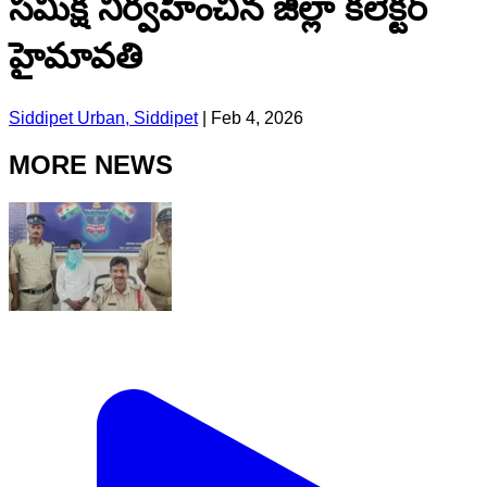
సమీక్ష నిర్వహించిన జిల్లా కలెక్టర్
హైమావతి
Siddipet Urban, Siddipet
|
Feb 4, 2026
MORE NEWS