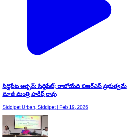
సిద్దిపేట అర్బన్: సిద్దిపేట్; రాబోయేది బిఆర్ఎస్ ప్రభుత్వమే
మాజీ మంత్రి హరీష్ రావు
Siddipet Urban, Siddipet | Feb 19, 2026