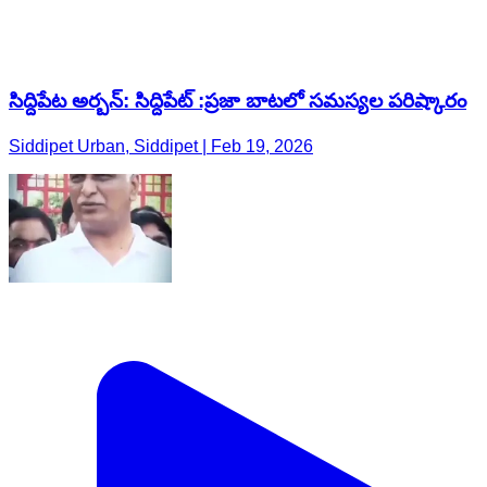
సిద్దిపేట అర్బన్: సిద్దిపేట్ :ప్రజా బాటలో సమస్యల పరిష్కారం
Siddipet Urban, Siddipet | Feb 19, 2026