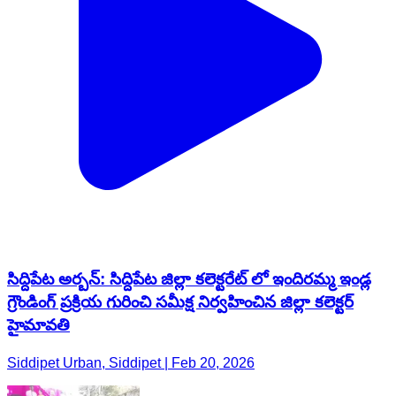
సిద్దిపేట అర్బన్: సిద్దిపేట జిల్లా కలెక్టరేట్ లో ఇందిరమ్మ ఇండ్ల
గ్రౌండింగ్ ప్రక్రియ గురించి సమీక్ష నిర్వహించిన జిల్లా కలెక్టర్
హైమావతి
Siddipet Urban, Siddipet | Feb 20, 2026