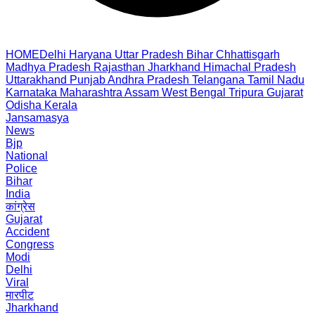
HOME
Delhi
Haryana
Uttar Pradesh
Bihar
Chhattisgarh
Madhya Pradesh
Rajasthan
Jharkhand
Himachal Pradesh
Uttarakhand
Punjab
Andhra Pradesh
Telangana
Tamil Nadu
Karnataka
Maharashtra
Assam
West Bengal
Tripura
Gujarat
Odisha
Kerala
Jansamasya
News
Bjp
National
Police
Bihar
India
कांग्रेस
Gujarat
Accident
Congress
Modi
Delhi
Viral
मारपीट
Jharkhand