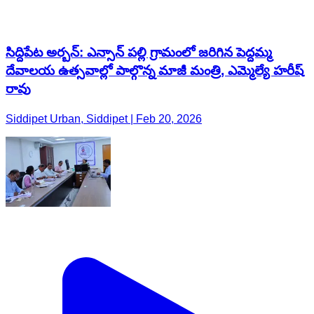
సిద్దిపేట అర్బన్: ఎన్సాన్ పల్లి గ్రామంలో జరిగిన పెద్దమ్మ
దేవాలయ ఉత్సవాల్లో పాల్గొన్న మాజీ మంత్రి, ఎమ్మెల్యే హరీష్
రావు
Siddipet Urban, Siddipet | Feb 20, 2026