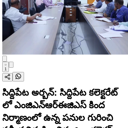
1
సిద్దిపేట అర్బన్: సిద్దిపేట కలెక్టరేట్
లో ఎంజిఎన్ఆర్ఈజిఎస్ కింద
నిర్మాణంలో ఉన్న పనుల గురించి