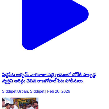
సిద్దిపేట అర్బన్: నాగరాజు పల్లి గ్రామంలో చోరీకి పాల్పడ్డ
వ్యక్తిని అరెస్టు చేసిన రాజగోపాల్ పేట పోలీసులు
Siddipet Urban, Siddipet | Feb 20, 2026