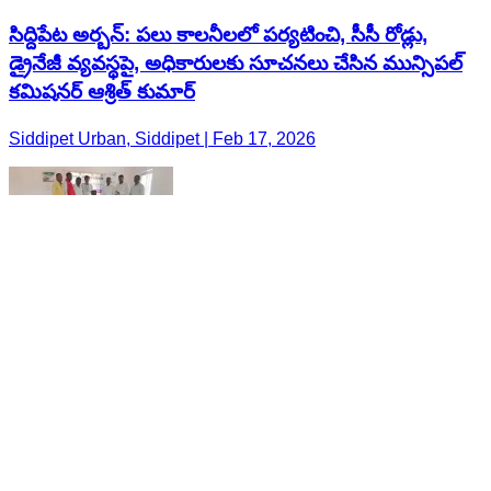
సిద్దిపేట అర్బన్: పలు కాలనీలలో పర్యటించి, సీసీ రోడ్లు,
డ్రైనేజీ వ్యవస్థపై, అధికారులకు సూచనలు చేసిన మున్సిపల్
కమిషనర్ ఆశ్రిత్ కుమార్
Siddipet Urban, Siddipet | Feb 17, 2026