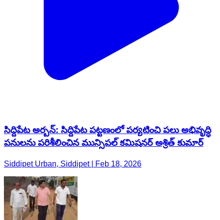
సిద్దిపేట అర్బన్: సిద్దిపేట పట్టణంలో పర్యటించి పలు అభివృద్ధి
పనులను పరిశీలించిన మున్సిపల్ కమిషనర్ అశ్రిత్ కుమార్
Siddipet Urban, Siddipet | Feb 18, 2026