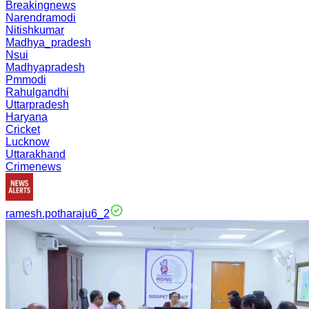
Breakingnews
Narendramodi
Nitishkumar
Madhya_pradesh
Nsui
Madhyapradesh
Pmmodi
Rahulgandhi
Uttarpradesh
Haryana
Cricket
Lucknow
Uttarakhand
Crimenews
ramesh.potharaju6_2