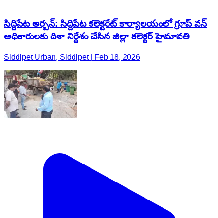
సిద్దిపేట అర్బన్: సిద్దిపేట కలెక్టరేట్ కార్యాలయంలో గ్రూప్ వన్
అధికారులకు దిశా నిర్దేశం చేసిన జిల్లా కలెక్టర్ హైమావతి
Siddipet Urban, Siddipet | Feb 18, 2026