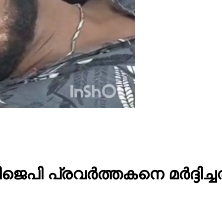
െപി പ്രവർത്തകനെ മർദ്ദിച്