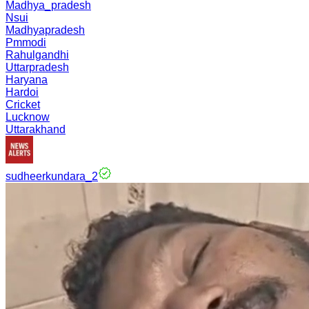
Madhya_pradesh
Nsui
Madhyapradesh
Pmmodi
Rahulgandhi
Uttarpradesh
Haryana
Hardoi
Cricket
Lucknow
Uttarakhand
sudheerkundara_2