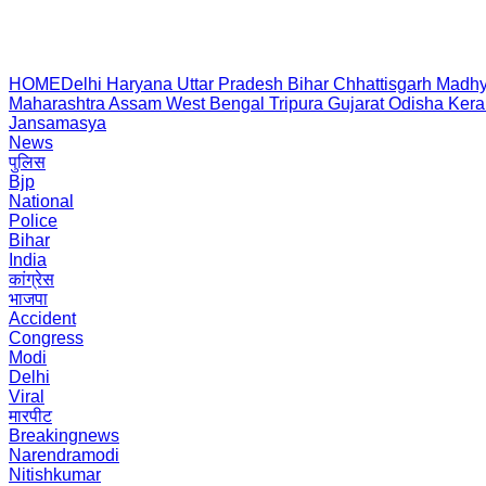
HOME
Delhi
Haryana
Uttar Pradesh
Bihar
Chhattisgarh
Madhy
Maharashtra
Assam
West Bengal
Tripura
Gujarat
Odisha
Kera
Jansamasya
News
पुलिस
Bjp
National
Police
Bihar
India
कांग्रेस
भाजपा
Accident
Congress
Modi
Delhi
Viral
मारपीट
Breakingnews
Narendramodi
Nitishkumar