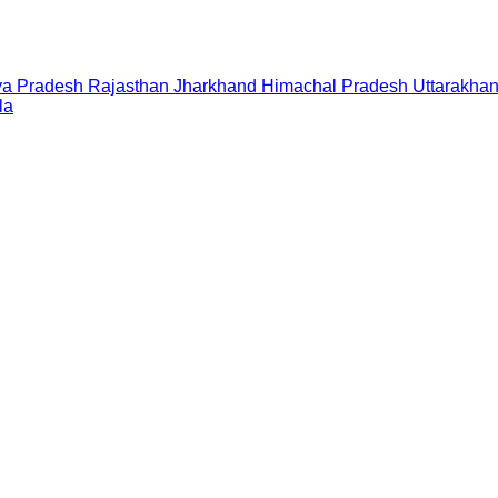
a Pradesh
Rajasthan
Jharkhand
Himachal Pradesh
Uttarakha
la