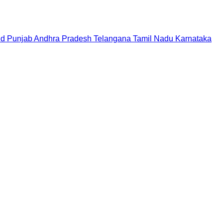
nd
Punjab
Andhra Pradesh
Telangana
Tamil Nadu
Karnataka