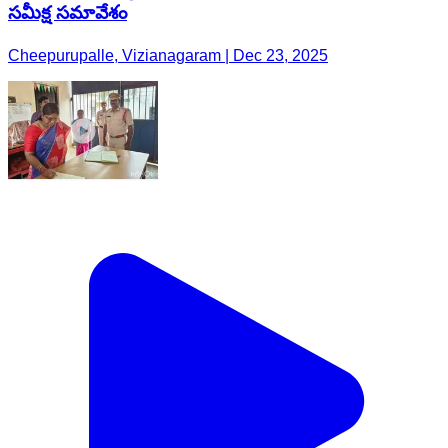
సమీక్ష సమావేశం
Cheepurupalle, Vizianagaram | Dec 23, 2025