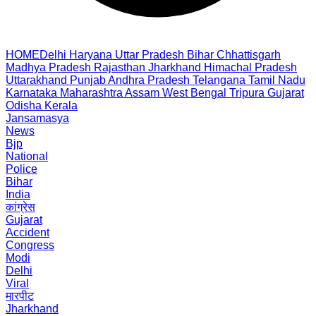
HOME
Delhi
Haryana
Uttar Pradesh
Bihar
Chhattisgarh
Madhya Pradesh
Rajasthan
Jharkhand
Himachal Pradesh
Uttarakhand
Punjab
Andhra Pradesh
Telangana
Tamil Nadu
Karnataka
Maharashtra
Assam
West Bengal
Tripura
Gujarat
Odisha
Kerala
Jansamasya
News
Bjp
National
Police
Bihar
India
कांग्रेस
Gujarat
Accident
Congress
Modi
Delhi
Viral
मारपीट
Jharkhand