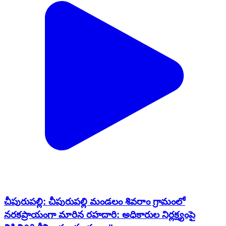
చీపురుపల్లి: చీపురుపల్లి మండలం శివరాం గ్రామంలో
నరకప్రాయంగా మారిన రహదారి: అధికారుల నిర్లక్ష్యంపై