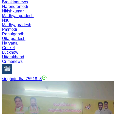
Breakingnews
Narendramodi
Nitishkumar
Madhya_pradesh
Nsui
Madhyapradesh
Pmmodi
Rahulgandhi
Uttarpradesh
Haryana
Cricket
Lucknow
Uttarakhand
Crimenews
singhgiridhar75518_3