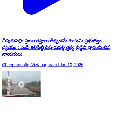
చీపురుపల్లి: ప్రజల కష్టాలు తీర్చడమే కూటమి ప్రభుత్వం
ధ్యేయం : ఎంపీ కలిసేట్టి చీపురుపల్లి రైల్వే బ్రిడ్జిని ప్రారంభించిన
నాయకులు
Cheepurupalle, Vizianagaram | Jan 10, 2026