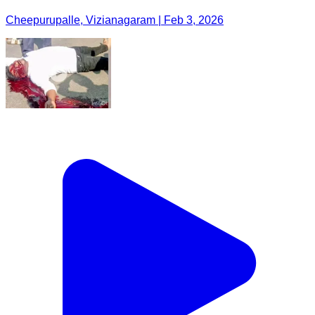
Cheepurupalle, Vizianagaram | Feb 3, 2026