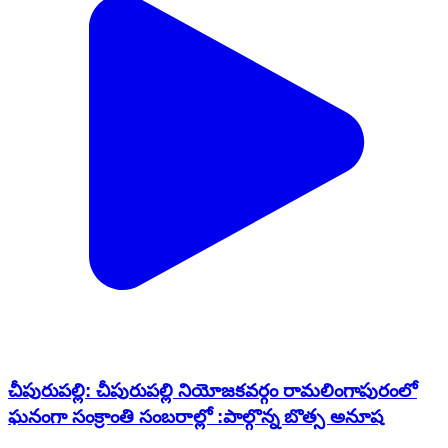
చీపురుపల్లి: చీపురుపల్లి నియోజకవర్గం రామలింగాపురంలో
ఘనంగా సంక్రాంతి సంబరాల్లో :పాల్గొన్న బొత్స అనూష