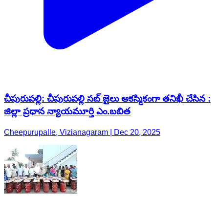
చీపురుపల్లి: చీపురుపల్లి సబ్ జైలు ఆకస్మికంగా తనిఖీ చేసిన :
జిల్లా ప్రధాన న్యాయమూర్తి ఎం.బబిత
Cheepurupalle, Vizianagaram | Dec 20, 2025