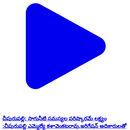
చీపురుపల్లి: సాగునీటి సమస్యల పరిష్కారమే లక్ష్యం
:చీపురుపల్లి ఎమ్మెల్యే కళావెంకటరావు,ఇరిగేషన్ అధికారులతో