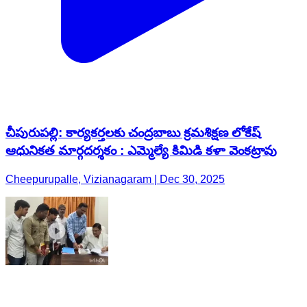
చీపురుపల్లి: కార్యకర్తలకు చంద్రబాబు క్రమశిక్షణ లోకేష్
ఆధునికత మార్గదర్శకం : ఎమ్మెల్యే కిమిడి కళా వెంకట్రావు
Cheepurupalle, Vizianagaram | Dec 30, 2025