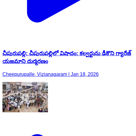
చీపురుపల్లి: చీపురుపల్లిలో విషాదం: కల్వర్టును ఢీకొని గ్యారేజ్
యజమాని దుర్మరణం
Cheepurupalle, Vizianagaram | Jan 18, 2026