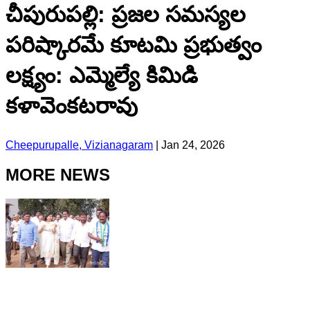
చీపురుపల్లి: ప్రజల సమస్యల
పరిష్కారమే కూటమి ప్రభుత్వం
లక్ష్యం: ఎమ్మెల్యే కిమిడి
కళావెంకటరావు
Cheepurupalle, Vizianagaram
|
Jan 24, 2026
MORE NEWS