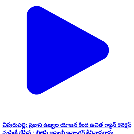
చీపురుపల్లి: ప్రధాని ఉజ్వల యోజన కింద ఉచిత గ్యాస్ కనెక్షన్
పంపిణీ చేసిన : బిజెపి అసెంబ్లీ ఇన్చార్జర్ శ్రీనివాసరావు