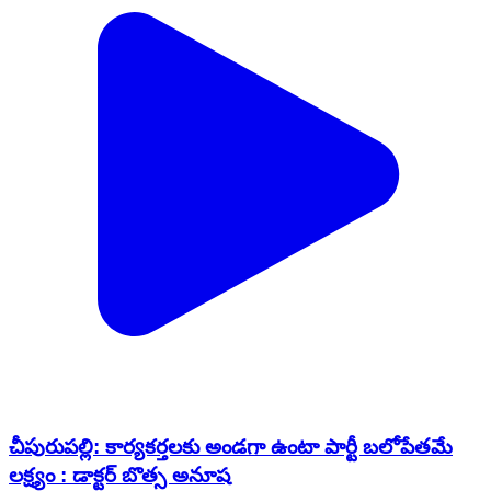
చీపురుపల్లి: కార్యకర్తలకు అండగా ఉంటా పార్టీ బలోపేతమే
లక్ష్యం : డాక్టర్ బొత్స అనూష