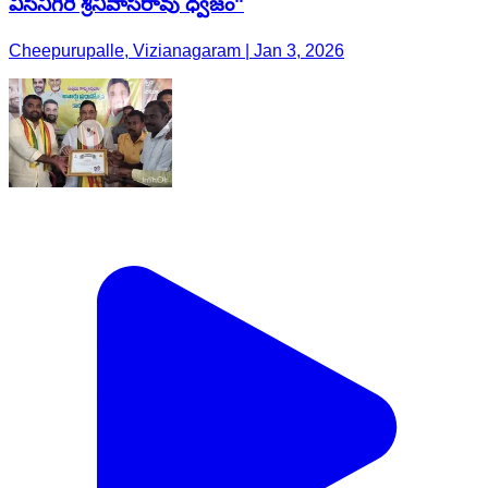
విసినిగిరి శ్రీనివాసరావు ధ్వజం"
Cheepurupalle, Vizianagaram | Jan 3, 2026