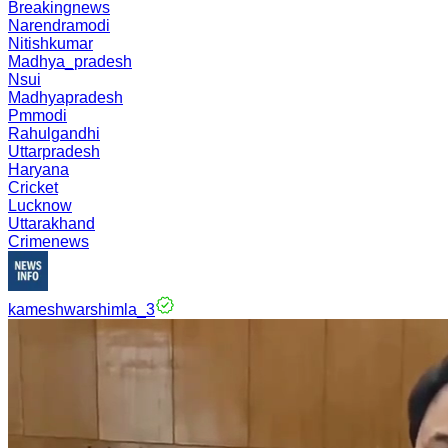
Breakingnews
Narendramodi
Nitishkumar
Madhya_pradesh
Nsui
Madhyapradesh
Pmmodi
Rahulgandhi
Uttarpradesh
Haryana
Cricket
Lucknow
Uttarakhand
Crimenews
kameshwarshimla_3