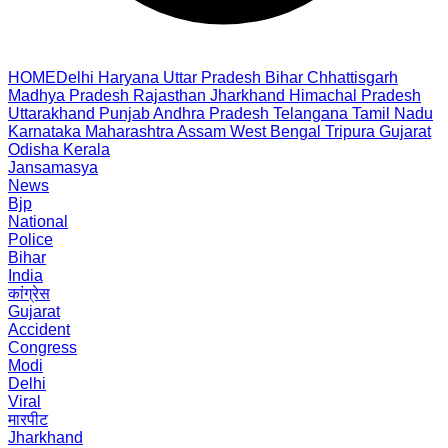
HOME
Delhi
Haryana
Uttar Pradesh
Bihar
Chhattisgarh
Madhya Pradesh
Rajasthan
Jharkhand
Himachal Pradesh
Uttarakhand
Punjab
Andhra Pradesh
Telangana
Tamil Nadu
Karnataka
Maharashtra
Assam
West Bengal
Tripura
Gujarat
Odisha
Kerala
Jansamasya
News
Bjp
National
Police
Bihar
India
कांग्रेस
Gujarat
Accident
Congress
Modi
Delhi
Viral
मारपीट
Jharkhand