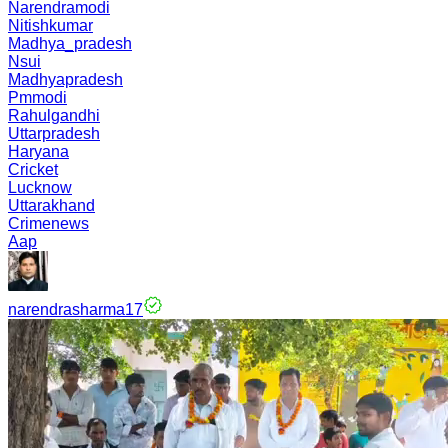
Narendramodi
Nitishkumar
Madhya_pradesh
Nsui
Madhyapradesh
Pmmodi
Rahulgandhi
Uttarpradesh
Haryana
Cricket
Lucknow
Uttarakhand
Crimenews
Aap
narendrasharma17