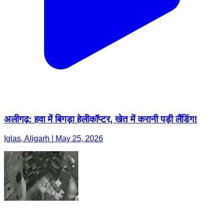
अलीगढ़: हवा में बिगड़ा हेलीकॉप्टर, खेत में करानी पड़ी लैंडिंग!
Iglas, Aligarh | May 25, 2026