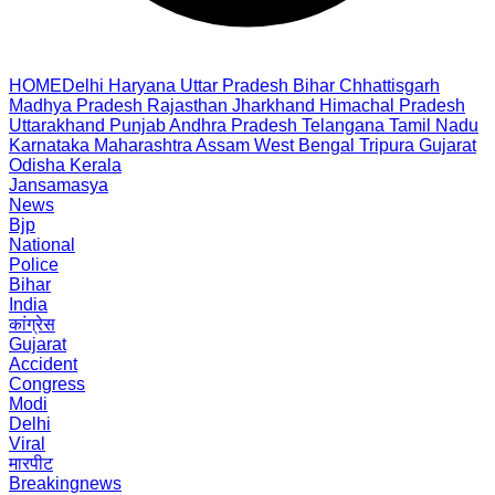
HOME
Delhi
Haryana
Uttar Pradesh
Bihar
Chhattisgarh
Madhya Pradesh
Rajasthan
Jharkhand
Himachal Pradesh
Uttarakhand
Punjab
Andhra Pradesh
Telangana
Tamil Nadu
Karnataka
Maharashtra
Assam
West Bengal
Tripura
Gujarat
Odisha
Kerala
Jansamasya
News
Bjp
National
Police
Bihar
India
कांग्रेस
Gujarat
Accident
Congress
Modi
Delhi
Viral
मारपीट
Breakingnews