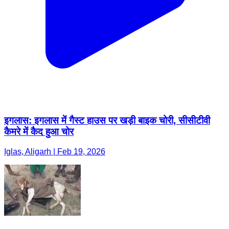
इगलास: इगलास में गैस्ट हाउस पर खड़ी बाइक चोरी, सीसीटीवी
कैमरे में कैद हुआ चोर
Iglas, Aligarh | Feb 19, 2026