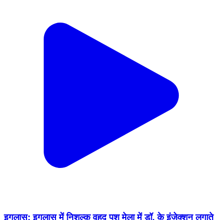
इगलास: इगलास में निशुल्क वृहद पशु मेला में डॉ. के इंजेक्शन लगाते
ही बकरी ने तोड़ा दम
Iglas, Aligarh | Feb 18, 2026