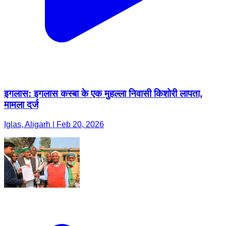
इगलास: इगलास कस्बा के एक मुहल्ला निवासी किशोरी लापता,
मामला दर्ज
Iglas, Aligarh | Feb 20, 2026