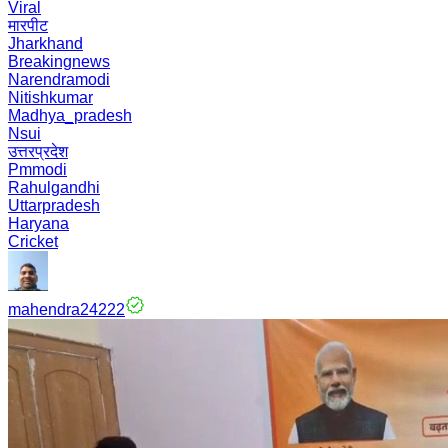
Viral
मारपीट
Jharkhand
Breakingnews
Narendramodi
Nitishkumar
Madhya_pradesh
Nsui
उत्तरप्रदेश
Pmmodi
Rahulgandhi
Uttarpradesh
Haryana
Cricket
mahendra24222