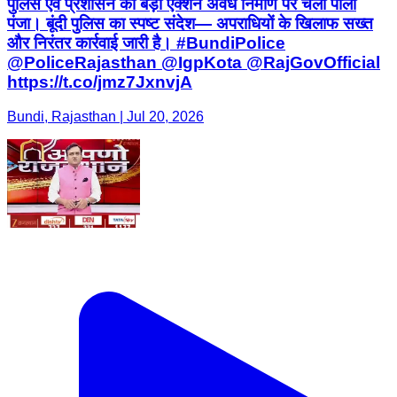
पुलिस एवं प्रशासन का बड़ा एक्शन अवैध निर्माण पर चला पीला
पंजा। बूंदी पुलिस का स्पष्ट संदेश— अपराधियों के खिलाफ सख्त
और निरंतर कार्रवाई जारी है। #BundiPolice
@PoliceRajasthan @IgpKota @RajGovOfficial
https://t.co/jmz7JxnvjA
Bundi, Rajasthan | Jul 20, 2026