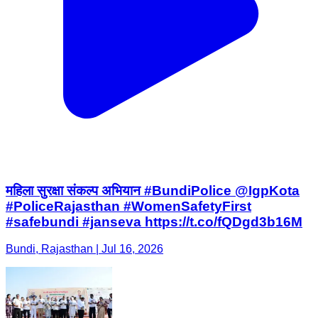
महिला सुरक्षा संकल्प अभियान #BundiPolice @IgpKota
#PoliceRajasthan #WomenSafetyFirst
#safebundi #janseva https://t.co/fQDgd3b16M
Bundi, Rajasthan | Jul 16, 2026