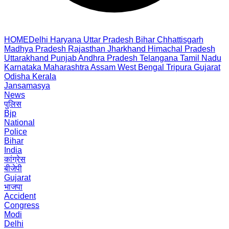
HOME
Delhi
Haryana
Uttar Pradesh
Bihar
Chhattisgarh
Madhya Pradesh
Rajasthan
Jharkhand
Himachal Pradesh
Uttarakhand
Punjab
Andhra Pradesh
Telangana
Tamil Nadu
Karnataka
Maharashtra
Assam
West Bengal
Tripura
Gujarat
Odisha
Kerala
Jansamasya
News
पुलिस
Bjp
National
Police
Bihar
India
कांग्रेस
बीजेपी
Gujarat
भाजपा
Accident
Congress
Modi
Delhi