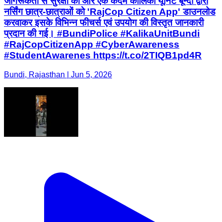
जागरूकता से सुरक्षा की ओर एक कदम कालिका यूनिट बून्दी द्वारा
नर्सिंग छात्र-छात्राओं को 'RajCop Citizen App' डाउनलोड
करवाकर इसके विभिन्न फीचर्स एवं उपयोग की विस्तृत जानकारी
प्रदान की गई। #BundiPolice #KalikaUnitBundi
#RajCopCitizenApp #CyberAwareness
#StudentAwarenes https://t.co/2TIQB1pd4R
Bundi, Rajasthan | Jun 5, 2026