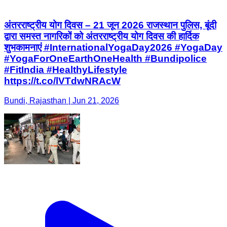
अंतरराष्ट्रीय योग दिवस – 21 जून 2026 राजस्थान पुलिस, बूंदी
द्वारा समस्त नागरिकों को अंतरराष्ट्रीय योग दिवस की हार्दिक
शुभकामनाएं #InternationalYogaDay2026 #YogaDay
#YogaForOneEarthOneHealth #Bundipolice
#FitIndia #HealthyLifestyle
https://t.co/lVTdwNRAcW
Bundi, Rajasthan | Jun 21, 2026