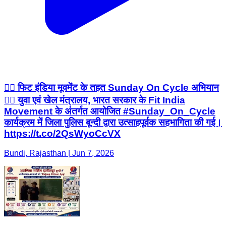
🚴‍♂️ फिट इंडिया मूवमेंट के तहत Sunday On Cycle अभियान
🚴‍♀️ युवा एवं खेल मंत्रालय, भारत सरकार के Fit India
Movement के अंतर्गत आयोजित #Sunday_On_Cycle
कार्यक्रम में जिला पुलिस बून्दी द्वारा उत्साहपूर्वक सहभागिता की गई।
https://t.co/2QsWyoCcVX
Bundi, Rajasthan | Jun 7, 2026