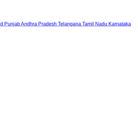
nd
Punjab
Andhra Pradesh
Telangana
Tamil Nadu
Karnataka