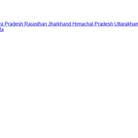
a Pradesh
Rajasthan
Jharkhand
Himachal Pradesh
Uttarakha
la