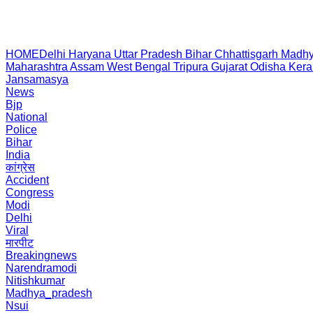
HOME
Delhi
Haryana
Uttar Pradesh
Bihar
Chhattisgarh
Madhy
Maharashtra
Assam
West Bengal
Tripura
Gujarat
Odisha
Kera
Jansamasya
News
Bjp
National
Police
Bihar
India
कांग्रेस
Accident
Congress
Modi
Delhi
Viral
मारपीट
Breakingnews
Narendramodi
Nitishkumar
Madhya_pradesh
Nsui