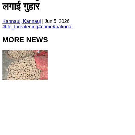
लगाई गुहार
Kannauj, Kannauj
|
Jun 5, 2026
#
life_threatening
#
crime
#
national
MORE NEWS