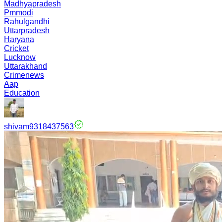
Madhyapradesh
Pmmodi
Rahulgandhi
Uttarpradesh
Haryana
Cricket
Lucknow
Uttarakhand
Crimenews
Aap
Education
shivam9318437563