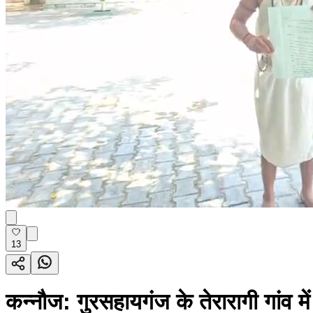
13
कन्नौज: गुरसहायगंज के तेरारागी गांव म