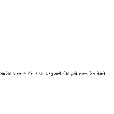
એ અન્ય ભાઈના પેટમાં ચપ્પુ મારી દીધો હતો. તાત્કાલિક તેમને