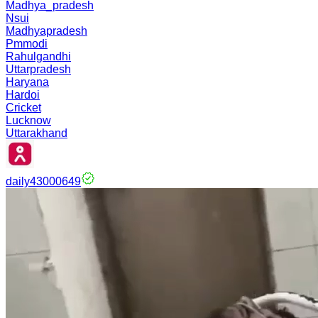
Madhya_pradesh
Nsui
Madhyapradesh
Pmmodi
Rahulgandhi
Uttarpradesh
Haryana
Hardoi
Cricket
Lucknow
Uttarakhand
daily43000649