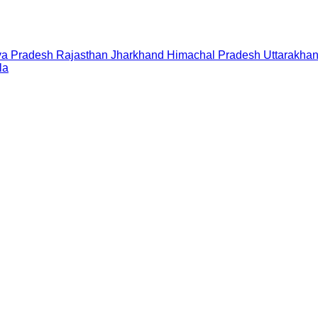
a Pradesh
Rajasthan
Jharkhand
Himachal Pradesh
Uttarakha
la