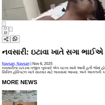
10
નવસારી: ઇટાવા ખાતે સગા ભાઈએ પોત
Navsari, Navsari
|
Nov 6, 2025
નવસારીના ઇટાડવા નજીક બુધવારે એક ઘટના સામે આવી હતી જેમાં હો
સિવિલ હોસ્પિટલ ખાતે સારવાર માટે લાવવામાં આવ્યા. અને આગળની કાર્
MORE NEWS