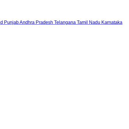
nd
Punjab
Andhra Pradesh
Telangana
Tamil Nadu
Karnataka