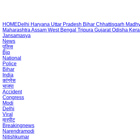
HOME
Delhi
Haryana
Uttar Pradesh
Bihar
Chhattisgarh
Madhy
Maharashtra
Assam
West Bengal
Tripura
Gujarat
Odisha
Kera
Jansamasya
News
पुलिस
Bjp
National
Police
Bihar
India
कांग्रेस
भाजपा
Accident
Congress
Modi
Delhi
Viral
मारपीट
Breakingnews
Narendramodi
Nitishkumar