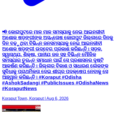
📢 କୋରାପୁଟରେ ମାଳ ମାଳ ସମସ୍ୟାକୁ ନେଇ ଆଇନଜୀବୀ
ଅଶୋକ ଷଡ଼ଙ୍ଗୀଙ୍କ ଅସନ୍ତୋଷ କୋରାପୁଟ ଜିଲ୍ଲାରେ ଦିନକୁ
ଦିନ ବଢ଼ୁଥିବା ବିଭିନ୍ନ ଜନସମସ୍ୟାକୁ ନେଇ ଆଇନଜୀବୀ
ଅଶୋକ ଷଡ଼ଙ୍ଗୀ ଉଦ୍ବେଗ ପ୍ରକାଶ କରିଛନ୍ତି। ସଡ଼କ,
ସ୍ୱାସ୍ଥ୍ୟ, ଶିକ୍ଷା, ପାନୀୟ ଜଳ ସହ ବିଭିନ୍ନ ମୌଳିକ
ସମସ୍ୟାର ତୁରନ୍ତ ସମାଧାନ ପାଇଁ ସେ ପ୍ରଶାସନର ଦୃଷ୍ଟି
ଆକର୍ଷଣ କରିଛନ୍ତି। ଜିଲ୍ଲାର ବିକାଶ ଓ ସାଧାରଣ ଲୋକଙ୍କ
ସୁବିଧାକୁ ପ୍ରାଥମିକତା ଦେଇ ଶୀଘ୍ର ପଦକ୍ଷେପ ନେବାକୁ ସେ
ଆହ୍ୱାନ କରିଛନ୍ତି। #Koraput #Odisha
#AshokSadangi #PublicIssues #OdishaNews
#KoraputNews
Koraput Town, Koraput | Aug 6, 2026