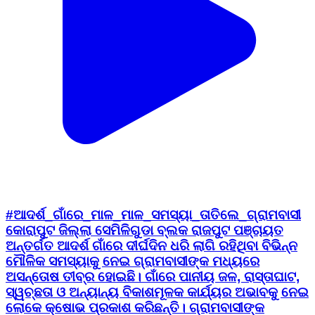
#ଆଦର୍ଶ_ଗାଁରେ_ମାଳ_ମାଳ_ସମସ୍ୟା_ତାତିଲେ_ଗ୍ରାମବାସୀ
କୋରାପୁଟ ଜିଲ୍ଲା ସେମିଳିଗୁଡା ବ୍ଲକ ରାଜପୁଟ ପଞ୍ଚାୟତ
ଅନ୍ତର୍ଗତ ଆଦର୍ଶ ଗାଁରେ ଦୀର୍ଘଦିନ ଧରି ଲାଗି ରହିଥିବା ବିଭିନ୍ନ
ମୌଳିକ ସମସ୍ୟାକୁ ନେଇ ଗ୍ରାମବାସୀଙ୍କ ମଧ୍ୟରେ
ଅସନ୍ତୋଷ ତୀବ୍ର ହୋଇଛି। ଗାଁରେ ପାନୀୟ ଜଳ, ରାସ୍ତାଘାଟ,
ସ୍ୱଚ୍ଛତା ଓ ଅନ୍ୟାନ୍ୟ ବିକାଶମୂଳକ କାର୍ଯ୍ୟର ଅଭାବକୁ ନେଇ
ଲୋକେ କ୍ଷୋଭ ପ୍ରକାଶ କରିଛନ୍ତି। ଗ୍ରାମବାସୀଙ୍କ