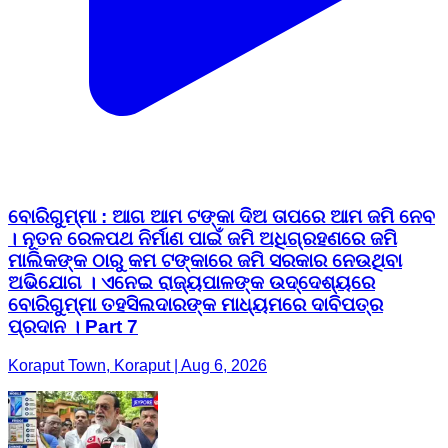
ବୋରିଗୁମ୍ମା : ଆଗ ଆମ ଟଙ୍କା ଦିଅ ତାପରେ ଆମ ଜମି ନେବ
। ନୂତନ ରେଳପଥ ନିର୍ମାଣ ପାଇଁ ଜମି ଅଧିଗ୍ରହଣରେ ଜମି
ମାଲିକଙ୍କ ଠାରୁ କମ ଟଙ୍କାରେ ଜମି ସରକାର ନେଉଥିବା
ଅଭିଯୋଗ । ଏନେଇ ରାଜ୍ୟପାଳଙ୍କ ଉଦ୍ଦେଶ୍ୟରେ
ବୋରିଗୁମ୍ମା ତହସିଲଦାରଙ୍କ ମାଧ୍ୟମରେ ଦାବିପତ୍ର
ପ୍ରଦାନ । Part 7
Koraput Town, Koraput | Aug 6, 2026