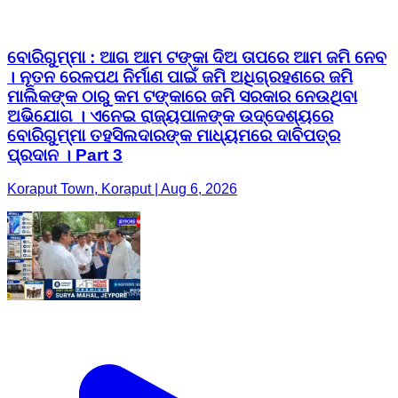
ବୋରିଗୁମ୍ମା : ଆଗ ଆମ ଟଙ୍କା ଦିଅ ତାପରେ ଆମ ଜମି ନେବ
। ନୂତନ ରେଳପଥ ନିର୍ମାଣ ପାଇଁ ଜମି ଅଧିଗ୍ରହଣରେ ଜମି
ମାଲିକଙ୍କ ଠାରୁ କମ ଟଙ୍କାରେ ଜମି ସରକାର ନେଉଥିବା
ଅଭିଯୋଗ । ଏନେଇ ରାଜ୍ୟପାଳଙ୍କ ଉଦ୍ଦେଶ୍ୟରେ
ବୋରିଗୁମ୍ମା ତହସିଲଦାରଙ୍କ ମାଧ୍ୟମରେ ଦାବିପତ୍ର
ପ୍ରଦାନ । Part 3
Koraput Town, Koraput | Aug 6, 2026