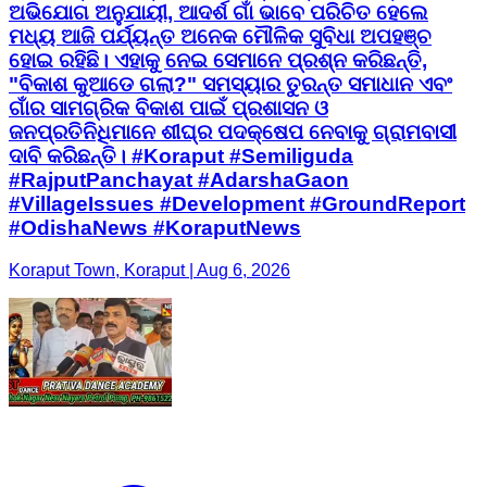
ଅଭିଯୋଗ ଅନୁଯାୟୀ, ଆଦର୍ଶ ଗାଁ ଭାବେ ପରିଚିତ ହେଲେ
ମଧ୍ୟ ଆଜି ପର୍ଯ୍ୟନ୍ତ ଅନେକ ମୌଳିକ ସୁବିଧା ଅପହଞ୍ଚ
ହୋଇ ରହିଛି। ଏହାକୁ ନେଇ ସେମାନେ ପ୍ରଶ୍ନ କରିଛନ୍ତି,
"ବିକାଶ କୁଆଡେ ଗଲା?" ସମସ୍ୟାର ତୁରନ୍ତ ସମାଧାନ ଏବଂ
ଗାଁର ସାମଗ୍ରିକ ବିକାଶ ପାଇଁ ପ୍ରଶାସନ ଓ
ଜନପ୍ରତିନିଧିମାନେ ଶୀଘ୍ର ପଦକ୍ଷେପ ନେବାକୁ ଗ୍ରାମବାସୀ
ଦାବି କରିଛନ୍ତି। #Koraput #Semiliguda
#RajputPanchayat #AdarshaGaon
#VillageIssues #Development #GroundReport
#OdishaNews #KoraputNews
Koraput Town, Koraput | Aug 6, 2026