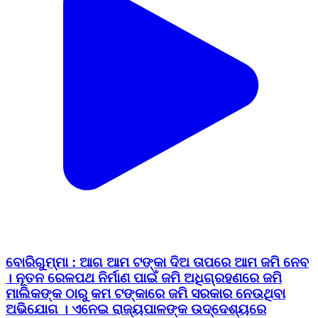
ବୋରିଗୁମ୍ମା : ଆଗ ଆମ ଟଙ୍କା ଦିଅ ତାପରେ ଆମ ଜମି ନେବ
। ନୂତନ ରେଳପଥ ନିର୍ମାଣ ପାଇଁ ଜମି ଅଧିଗ୍ରହଣରେ ଜମି
ମାଲିକଙ୍କ ଠାରୁ କମ ଟଙ୍କାରେ ଜମି ସରକାର ନେଉଥିବା
ଅଭିଯୋଗ । ଏନେଇ ରାଜ୍ୟପାଳଙ୍କ ଉଦ୍ଦେଶ୍ୟରେ