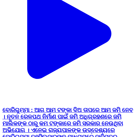
ବୋରିଗୁମ୍ମା : ଆଗ ଆମ ଟଙ୍କା ଦିଅ ତାପରେ ଆମ ଜମି ନେବ
। ନୂତନ ରେଳପଥ ନିର୍ମାଣ ପାଇଁ ଜମି ଅଧିଗ୍ରହଣରେ ଜମି
ମାଲିକଙ୍କ ଠାରୁ କମ ଟଙ୍କାରେ ଜମି ସରକାର ନେଉଥିବା
ଅଭିଯୋଗ । ଏନେଇ ରାଜ୍ୟପାଳଙ୍କ ଉଦ୍ଦେଶ୍ୟରେ
ବୋରିଗୁମ୍ମା ତହସିଲଦାରଙ୍କ ମାଧ୍ୟମରେ ଦାବିପତ୍ର