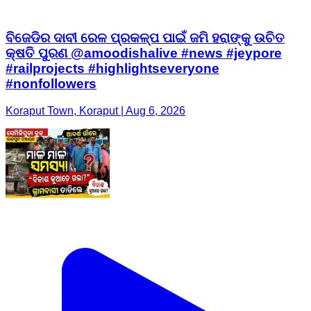
ବିଜେଡିର ଦାବୀ ରେଳ ପ୍ରକଳ୍ପ ପାଇଁ ଜମି ହରାଙ୍କୁ ଉଚିତ
କ୍ଷତି ପୁରଣ @amoodishalive #news #jeypore
#railprojects #highlightseveryone
#nonfollowers
Koraput Town, Koraput | Aug 6, 2026