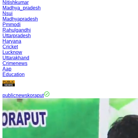
Nitishkumar
Madhya_pradesh
Nsui
Madhyapradesh
Pmmodi
Rahulgandhi
Uttarpradesh
Haryana
Cricket
Lucknow
Uttarakhand
Crimenews
Aap
Education
publicnewskoraput