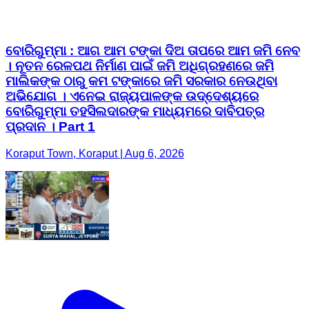
ବୋରିଗୁମ୍ମା : ଆଗ ଆମ ଟଙ୍କା ଦିଅ ତାପରେ ଆମ ଜମି ନେବ
। ନୂତନ ରେଳପଥ ନିର୍ମାଣ ପାଇଁ ଜମି ଅଧିଗ୍ରହଣରେ ଜମି
ମାଲିକଙ୍କ ଠାରୁ କମ ଟଙ୍କାରେ ଜମି ସରକାର ନେଉଥିବା
ଅଭିଯୋଗ । ଏନେଇ ରାଜ୍ୟପାଳଙ୍କ ଉଦ୍ଦେଶ୍ୟରେ
ବୋରିଗୁମ୍ମା ତହସିଲଦାରଙ୍କ ମାଧ୍ୟମରେ ଦାବିପତ୍ର
ପ୍ରଦାନ । Part 1
Koraput Town, Koraput | Aug 6, 2026