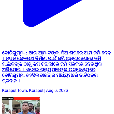
ବୋରିଗୁମ୍ମା : ଆଗ ଆମ ଟଙ୍କା ଦିଅ ତାପରେ ଆମ ଜମି ନେବ
। ନୂତନ ରେଳପଥ ନିର୍ମାଣ ପାଇଁ ଜମି ଅଧିଗ୍ରହଣରେ ଜମି
ମାଲିକଙ୍କ ଠାରୁ କମ ଟଙ୍କାରେ ଜମି ସରକାର ନେଉଥିବା
ଅଭିଯୋଗ । ଏନେଇ ରାଜ୍ୟପାଳଙ୍କ ଉଦ୍ଦେଶ୍ୟରେ
ବୋରିଗୁମ୍ମା ତହସିଲଦାରଙ୍କ ମାଧ୍ୟମରେ ଦାବିପତ୍ର
ପ୍ରଦାନ ।
Koraput Town, Koraput | Aug 6, 2026