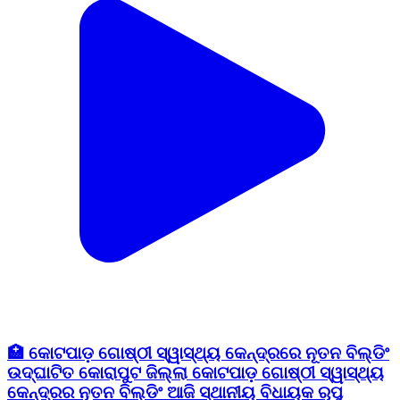
🏥 କୋଟପାଡ଼ ଗୋଷ୍ଠୀ ସ୍ୱାସ୍ଥ୍ୟ କେନ୍ଦ୍ରରେ ନୂତନ ବିଲ୍ଡିଂ
ଉଦ୍ଘାଟିତ କୋରାପୁଟ ଜିଲ୍ଲା କୋଟପାଡ଼ ଗୋଷ୍ଠୀ ସ୍ୱାସ୍ଥ୍ୟ
କେନ୍ଦ୍ରର ନୂତନ ବିଲ୍ଡିଂ ଆଜି ସ୍ଥାନୀୟ ବିଧାୟକ ରୂପୁ