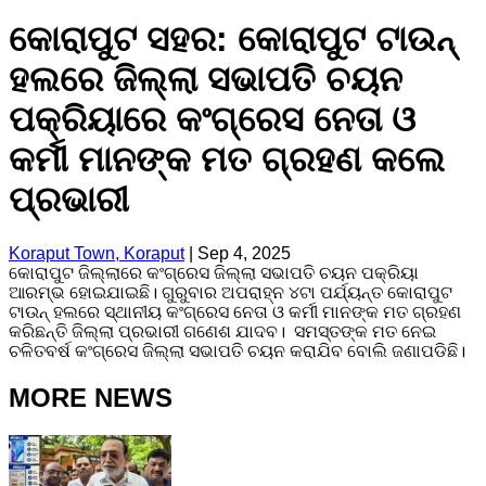
କୋରାପୁଟ ସହର: କୋରାପୁଟ ଟାଉନ୍
ହଲରେ ଜିଲ୍ଲା ସଭାପତି ଚୟନ
ପକ୍ରିୟାରେ କଂଗ୍ରେସ ନେତା ଓ
କର୍ମୀ ମାନଙ୍କ ମତ ଗ୍ରହଣ କଲେ
ପ୍ରଭାରୀ
Koraput Town, Koraput
|
Sep 4, 2025
କୋରାପୁଟ ଜିଲ୍ଲାରେ କଂଗ୍ରେସ ଜିଲ୍ଲା ସଭାପତି ଚୟନ ପକ୍ରିୟା
ଆରମ୍ଭ ହୋଇଯାଇଛି। ଗୁରୁବାର ଅପରାହ୍ନ ୪ଟା ପର୍ଯ୍ୟନ୍ତ କୋରାପୁଟ
ଟାଉନ୍ ହଲରେ ସ୍ଥାନୀୟ କଂଗ୍ରେସ ନେତା ଓ କର୍ମୀ ମାନଙ୍କ ମତ ଗ୍ରହଣ
କରିଛନ୍ତି ଜିଲ୍ଲା ପ୍ରଭାରୀ ଗଣେଶ ଯାଦବ। ସମସ୍ତଙ୍କ ମତ ନେଇ
ଚଳିତବର୍ଷ କଂଗ୍ରେସ ଜିଲ୍ଲା ସଭାପତି ଚୟନ କରାଯିବ ବୋଲି ଜଣାପଡିଛି।
MORE NEWS