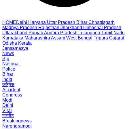
HOME
Delhi
Haryana
Uttar Pradesh
Bihar
Chhattisgarh
Madhya Pradesh
Rajasthan
Jharkhand
Himachal Pradesh
Uttarakhand
Punjab
Andhra Pradesh
Telangana
Tamil Nadu
Karnataka
Maharashtra
Assam
West Bengal
Tripura
Gujarat
Odisha
Kerala
Jansamasya
News
Bjp
National
Police
Bihar
India
कांग्रेस
Accident
Congress
Modi
Delhi
Viral
मारपीट
Breakingnews
Narendramodi