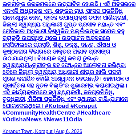
ଭତରାଙ୍କ କରକମଳରେ ଉଦ୍ଘାଟିତ ହୋଇଛି। ଏହି ଅବସରରେ
ଏନଏସି ଅଧ୍ୟକ୍ଷ ଏମ୍. ଶଙ୍କର ରାଓ, ସାଂସଦ ପ୍ରତିନିଧି
ରାମେଶ୍ୱର ଜେନା, ବ୍ଲକ ଉପାଧ୍ୟକ୍ଷ ତପନ ପାଣିଗ୍ରାହୀ,
ଜିଲ୍ଲା ସ୍ୱାସ୍ଥ୍ୟ ଅଧିକାରୀ ଗୁପ୍ତ ପ୍ରସାଦ ମହାନ୍ତ ଏବଂ
ମେଡିକାଲ ଅଧିକାରୀ ବିଶ୍ୱଜିତ ମଲ୍ଲିକଙ୍କ ସମେତ ବହୁ
ବ୍ୟକ୍ତି ଉପସ୍ଥିତ ଥିଲେ। ଉଦ୍ଘାଟନ ଅବସରରେ
ହସ୍ପିଟାଲରେ ପ୍ରସୂତି, ଶିଶୁ, ଚକ୍ଷୁ, ଦାନ୍ତ, ଔଷଧ ଓ
କୁଷ୍ଠରୋଗ ବିଭାଗରେ ଡାକ୍ତର ଅଭାବ ପ୍ରସଙ୍ଗ
ଉଠାଯାଇଥିଲା। ବିଧାୟକ ରୂପୁ ଭତରା ତୁରନ୍ତ
ସ୍ୱାସ୍ଥ୍ୟମନ୍ତ୍ରୀଙ୍କ ସହ ଫୋନ୍‌ରେ ଆଲୋଚନା କରିଥିବା
ବେଳେ ଜିଲ୍ଲା ସ୍ୱାସ୍ଥ୍ୟ ଅଧିକାରୀ ଶୀଘ୍ର ଖାଲି ପଦବୀ
ପୂରଣ କରାଯିବ ବୋଲି ଆଶ୍ୱାସନ ଦେଇଛନ୍ତି। ହୋମଯଜ୍ଞ ଓ
ପୂଜାର୍ଚ୍ଚନା ସହ ନୂତନ ବିଲ୍ଡିଂର ଶୁଭାରମ୍ଭ କରାଯାଇଥିଲା।
ଏହି କାର୍ଯ୍ୟକ୍ରମରେ ସ୍ୱାସ୍ଥ୍ୟକର୍ମୀ, ଜନପ୍ରତିନିଧି,
ବୁଦ୍ଧିଜୀବୀ, ମିଡିଆ ପ୍ରତିନିଧି ଏବଂ ସ୍ଥାନୀୟ ବାସିନ୍ଦାମାନେ
ଯୋଗଦେଇଥିଲେ। #Kotpad #Koraput
#CommunityHealthCentre #Healthcare
#OdishaNews #News11Odia
Koraput Town, Koraput | Aug 6, 2026