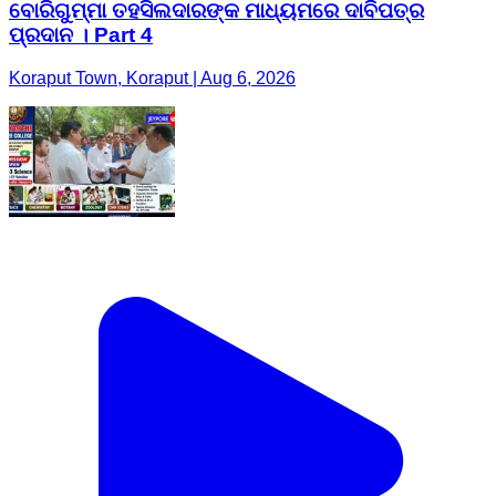
ବୋରିଗୁମ୍ମା ତହସିଲଦାରଙ୍କ ମାଧ୍ୟମରେ ଦାବିପତ୍ର
ପ୍ରଦାନ । Part 4
Koraput Town, Koraput | Aug 6, 2026