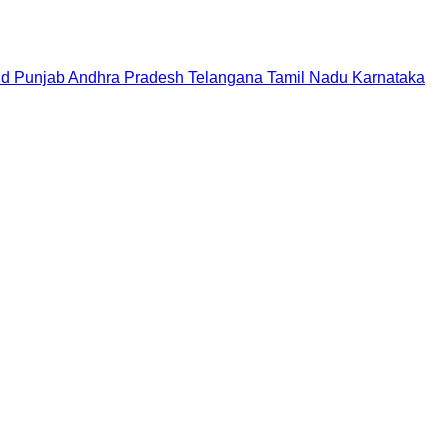
nd
Punjab
Andhra Pradesh
Telangana
Tamil Nadu
Karnataka