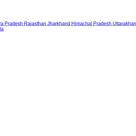
a Pradesh
Rajasthan
Jharkhand
Himachal Pradesh
Uttarakha
la