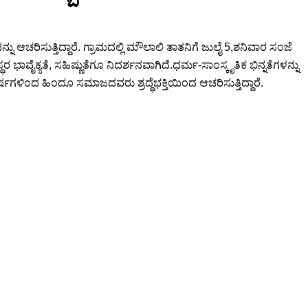
 ಆಚರಿಸುತ್ತಿದ್ದಾರೆ. ಗ್ರಾಮದಲ್ಲಿ ಮೌಲಾಲಿ ತಾತನಿಗೆ ಜುಲೈ 5,ಶನಿವಾರ ಸಂಜೆ
ಾವೈಕ್ಯತೆ, ಸಹಿಷ್ಣುತೆಗೂ ನಿದರ್ಶನವಾಗಿದೆ.ಧರ್ಮ-ಸಾಂಸ್ಕೃತಿಕ ಭಿನ್ನತೆಗಳನ್ನು
ಳಿಂದ ಹಿಂದೂ ಸಮಾಜದವರು ಶ್ರದ್ಧೆಭಕ್ತಿಯಿಂದ ಆಚರಿಸುತ್ತಿದ್ದಾರೆ.