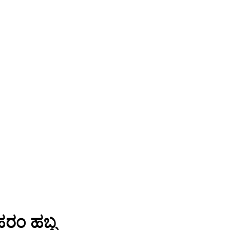
ೊಹರಂ ಹಬ್ಬ