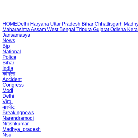
HOME
Delhi
Haryana
Uttar Pradesh
Bihar
Chhattisgarh
Madhy
Maharashtra
Assam
West Bengal
Tripura
Gujarat
Odisha
Kera
Jansamasya
News
Bjp
National
Police
Bihar
India
कांग्रेस
Accident
Congress
Modi
Delhi
Viral
मारपीट
Breakingnews
Narendramodi
Nitishkumar
Madhya_pradesh
Nsui