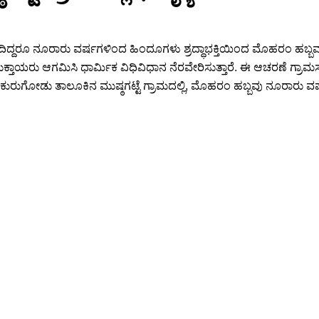
ಿದ್ದರೂ ನೂರಾರು ವರ್ಷಗಳಿಂದ ಹಿಂದೂಗಳು ಶ್ರದ್ಧಾಭಕ್ತಿಯಿಂದ ಮೊಹರಂ ಹಬ್ಬವನ್ನು
ಾಯರು ಆಗಮಿಸಿ ಧಾರ್ಮಿಕ ವಿಧಿವಿಧಾನ ನೆರವೇರಿಸುತ್ತಾರೆ. ಈ ಆಚರಣೆ ಗ್ರಾಮಸ್ಥರ ಭ
ುಗೋಡು ತಾಲೂಕಿನ ಮುಷ್ಠಗಟ್ಟೆ ಗ್ರಾಮದಲ್ಲಿ, ಮೊಹರಂ ಹಬ್ಬವು ನೂರಾರು ವರ್ಷಗ