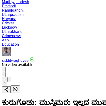
Madhyapradesh
Pmmodi
Rahulgandhi
Uttarpradesh
Haryana
Cricket
Lucknow
Uttarakhand
Crimenews
Aap
Education
sidditvraghuveer
No video available
8
ಕುರುಗೊಡು: ಮುಸ್ಲಿಮರು ಇಲ್ಲದ ಮುಷ್ಠಗ