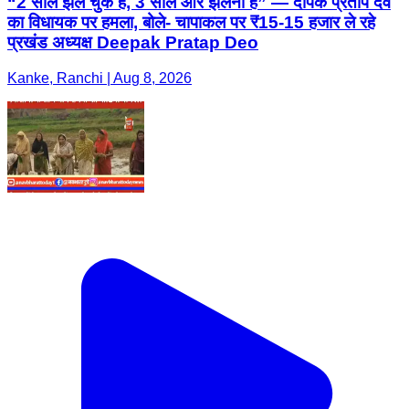
“2 साल झेल चुके हैं, 3 साल और झेलना है” — दीपक प्रताप देव
का विधायक पर हमला, बोले- चापाकल पर ₹15-15 हजार ले रहे
प्रखंड अध्यक्ष Deepak Pratap Deo
Kanke, Ranchi | Aug 8, 2026