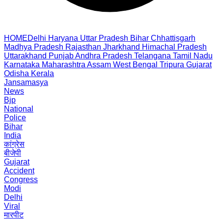
HOME
Delhi
Haryana
Uttar Pradesh
Bihar
Chhattisgarh
Madhya Pradesh
Rajasthan
Jharkhand
Himachal Pradesh
Uttarakhand
Punjab
Andhra Pradesh
Telangana
Tamil Nadu
Karnataka
Maharashtra
Assam
West Bengal
Tripura
Gujarat
Odisha
Kerala
Jansamasya
News
Bjp
National
Police
Bihar
India
कांग्रेस
बीजेपी
Gujarat
Accident
Congress
Modi
Delhi
Viral
मारपीट