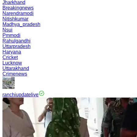
Jharkhand
Breakingnews
Narendramodi
Nitishkumar
Madhya_pradesh
Nsui
Pmmodi
Rahulgandhi
Uttarpradesh
Haryana
Cricket
Lucknow
Uttarakhand
Crimenews
ranchiupdatelive