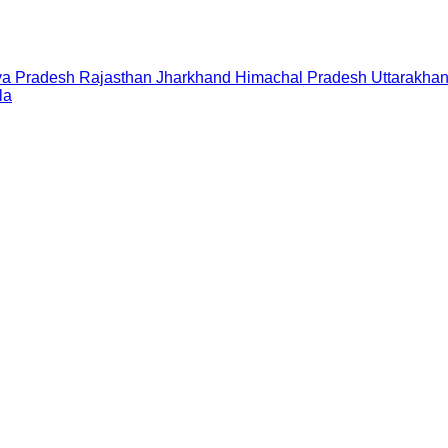
a Pradesh
Rajasthan
Jharkhand
Himachal Pradesh
Uttarakha
la