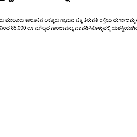
ಮಾಲೂರು ತಾಲೂಕಿನ ಲಕ್ಕೂರು ಗ್ರಾಮದ ಚಿಕ್ಕ ತಿರುಪತಿ ರಸ್ತೆಯ ದುರ್ಗಾಲಮ್
ದ 85,000 ರೂ ಮೌಲ್ಯದ ಗಾಂಜಾವನ್ನು ವಶಪಡಿಸಿಕೊಳ್ಳುವಲ್ಲಿ ಯಶಸ್ವಿಯಾಗಿ