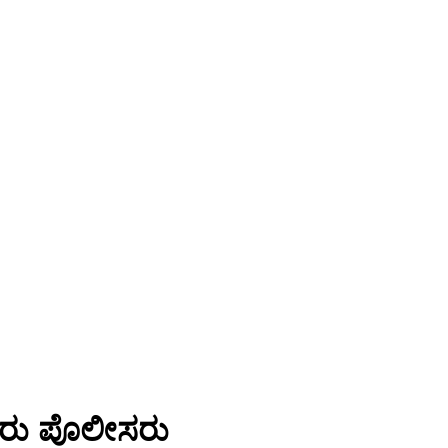
ೂರು ಪೊಲೀಸರು