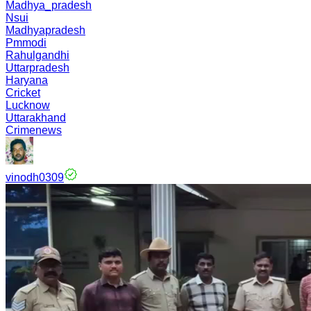
Madhya_pradesh
Nsui
Madhyapradesh
Pmmodi
Rahulgandhi
Uttarpradesh
Haryana
Cricket
Lucknow
Uttarakhand
Crimenews
vinodh0309