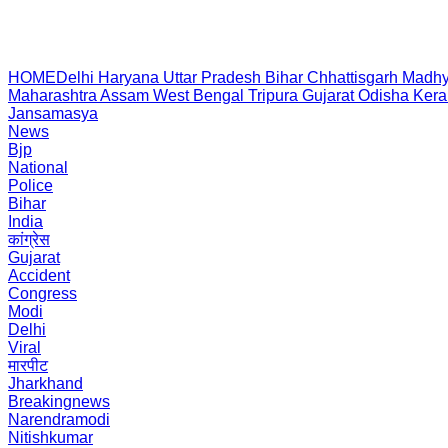
HOME
Delhi
Haryana
Uttar Pradesh
Bihar
Chhattisgarh
Madhy
Maharashtra
Assam
West Bengal
Tripura
Gujarat
Odisha
Kera
Jansamasya
News
Bjp
National
Police
Bihar
India
कांग्रेस
Gujarat
Accident
Congress
Modi
Delhi
Viral
मारपीट
Jharkhand
Breakingnews
Narendramodi
Nitishkumar