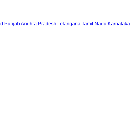
nd
Punjab
Andhra Pradesh
Telangana
Tamil Nadu
Karnataka