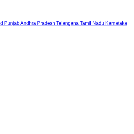
nd
Punjab
Andhra Pradesh
Telangana
Tamil Nadu
Karnataka