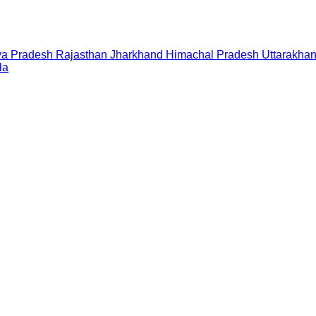
a Pradesh
Rajasthan
Jharkhand
Himachal Pradesh
Uttarakha
la