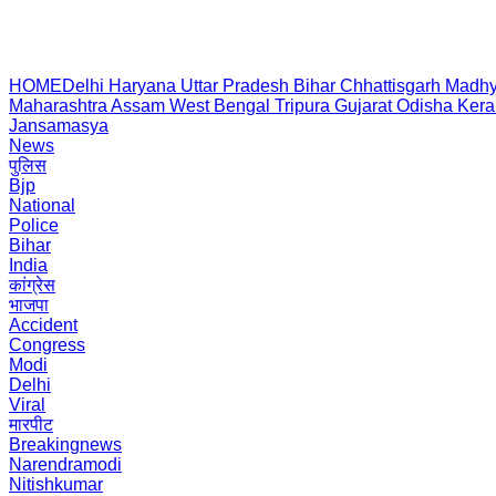
HOME
Delhi
Haryana
Uttar Pradesh
Bihar
Chhattisgarh
Madhy
Maharashtra
Assam
West Bengal
Tripura
Gujarat
Odisha
Kera
Jansamasya
News
पुलिस
Bjp
National
Police
Bihar
India
कांग्रेस
भाजपा
Accident
Congress
Modi
Delhi
Viral
मारपीट
Breakingnews
Narendramodi
Nitishkumar