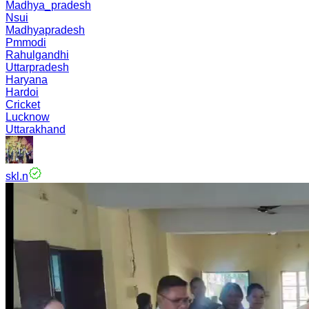
Madhya_pradesh
Nsui
Madhyapradesh
Pmmodi
Rahulgandhi
Uttarpradesh
Haryana
Hardoi
Cricket
Lucknow
Uttarakhand
skl.n