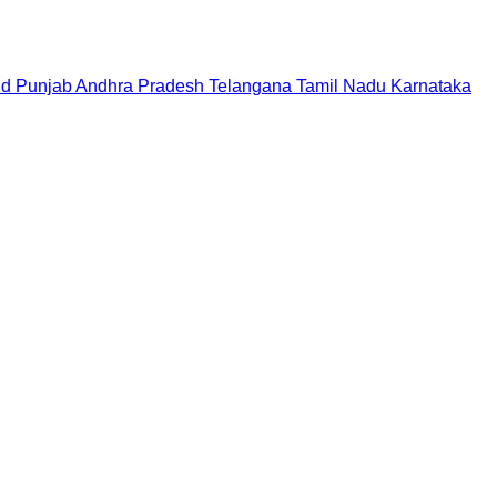
nd
Punjab
Andhra Pradesh
Telangana
Tamil Nadu
Karnataka