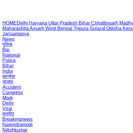
HOME
Delhi
Haryana
Uttar Pradesh
Bihar
Chhattisgarh
Madhy
Maharashtra
Assam
West Bengal
Tripura
Gujarat
Odisha
Kera
Jansamasya
News
पुलिस
Bjp
National
Police
Bihar
India
कांग्रेस
भाजपा
Accident
Congress
Modi
Delhi
Viral
मारपीट
Breakingnews
Narendramodi
Nitishkumar