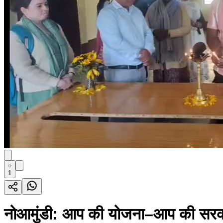
1
नोआमुंडी: आप की योजना–आप की सरकार–आप 