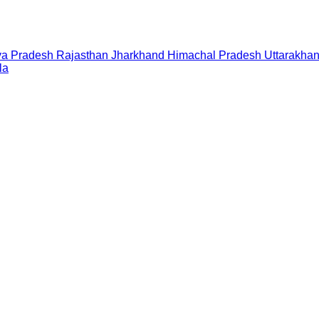
a Pradesh
Rajasthan
Jharkhand
Himachal Pradesh
Uttarakha
la