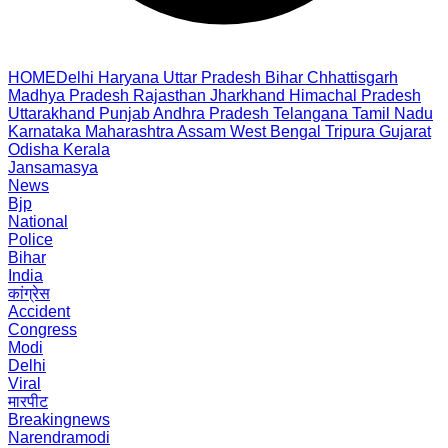
HOME
Delhi
Haryana
Uttar Pradesh
Bihar
Chhattisgarh
Madhya Pradesh
Rajasthan
Jharkhand
Himachal Pradesh
Uttarakhand
Punjab
Andhra Pradesh
Telangana
Tamil Nadu
Karnataka
Maharashtra
Assam
West Bengal
Tripura
Gujarat
Odisha
Kerala
Jansamasya
News
Bjp
National
Police
Bihar
India
कांग्रेस
Accident
Congress
Modi
Delhi
Viral
मारपीट
Breakingnews
Narendramodi