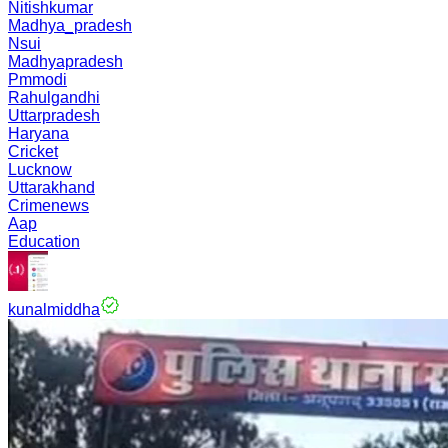
Nitishkumar
Madhya_pradesh
Nsui
Madhyapradesh
Pmmodi
Rahulgandhi
Uttarpradesh
Haryana
Cricket
Lucknow
Uttarakhand
Crimenews
Aap
Education
kunalmiddha