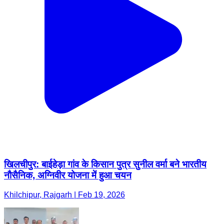
खिलचीपुर: बाईहेड़ा गांव के किसान पुत्र सुनील वर्मा बने भारतीय
नौसैनिक, अग्निवीर योजना में हुआ चयन
Khilchipur, Rajgarh | Feb 19, 2026