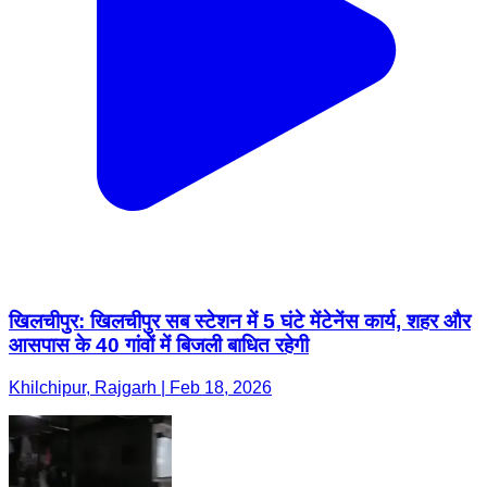
खिलचीपुर: खिलचीपुर सब स्टेशन में 5 घंटे मेंटेनेंस कार्य, शहर और
आसपास के 40 गांवों में बिजली बाधित रहेगी
Khilchipur, Rajgarh | Feb 18, 2026