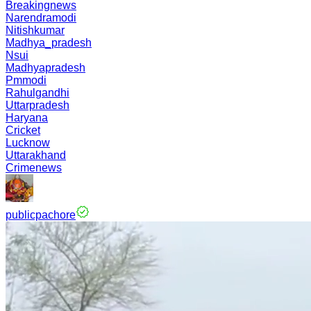
Breakingnews
Narendramodi
Nitishkumar
Madhya_pradesh
Nsui
Madhyapradesh
Pmmodi
Rahulgandhi
Uttarpradesh
Haryana
Cricket
Lucknow
Uttarakhand
Crimenews
publicpachore