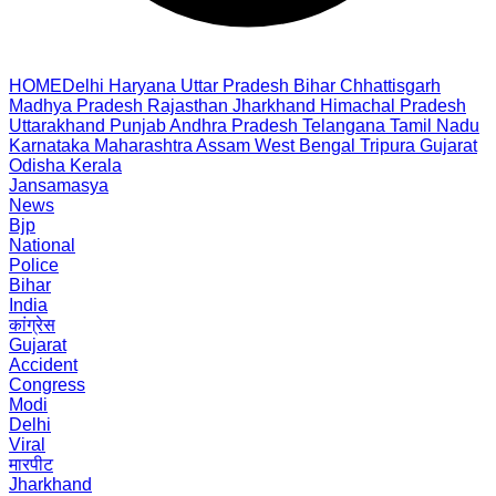
HOME
Delhi
Haryana
Uttar Pradesh
Bihar
Chhattisgarh
Madhya Pradesh
Rajasthan
Jharkhand
Himachal Pradesh
Uttarakhand
Punjab
Andhra Pradesh
Telangana
Tamil Nadu
Karnataka
Maharashtra
Assam
West Bengal
Tripura
Gujarat
Odisha
Kerala
Jansamasya
News
Bjp
National
Police
Bihar
India
कांग्रेस
Gujarat
Accident
Congress
Modi
Delhi
Viral
मारपीट
Jharkhand