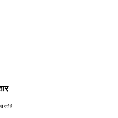
तार
े दर्ज है