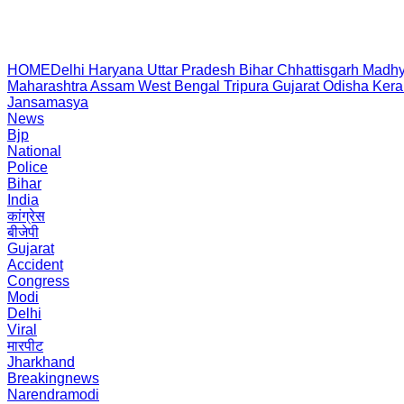
HOME
Delhi
Haryana
Uttar Pradesh
Bihar
Chhattisgarh
Madhy
Maharashtra
Assam
West Bengal
Tripura
Gujarat
Odisha
Kera
Jansamasya
News
Bjp
National
Police
Bihar
India
कांग्रेस
बीजेपी
Gujarat
Accident
Congress
Modi
Delhi
Viral
मारपीट
Jharkhand
Breakingnews
Narendramodi