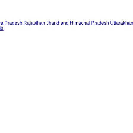
a Pradesh
Rajasthan
Jharkhand
Himachal Pradesh
Uttarakha
la