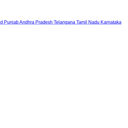
nd
Punjab
Andhra Pradesh
Telangana
Tamil Nadu
Karnataka