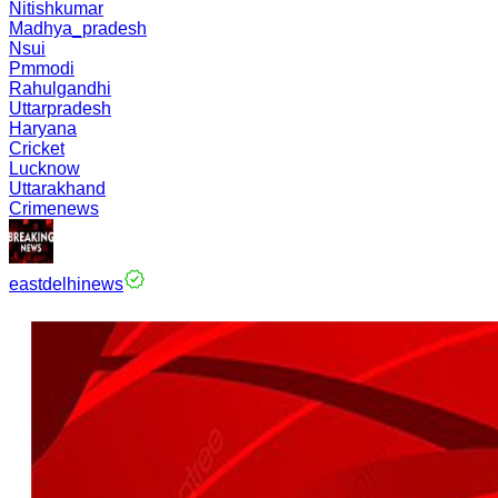
Nitishkumar
Madhya_pradesh
Nsui
Pmmodi
Rahulgandhi
Uttarpradesh
Haryana
Cricket
Lucknow
Uttarakhand
Crimenews
eastdelhinews