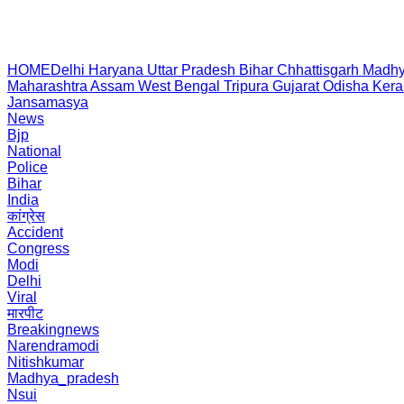
HOME
Delhi
Haryana
Uttar Pradesh
Bihar
Chhattisgarh
Madhy
Maharashtra
Assam
West Bengal
Tripura
Gujarat
Odisha
Kera
Jansamasya
News
Bjp
National
Police
Bihar
India
कांग्रेस
Accident
Congress
Modi
Delhi
Viral
मारपीट
Breakingnews
Narendramodi
Nitishkumar
Madhya_pradesh
Nsui