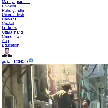
Madhyapradesh
Pmmodi
Rahulgandhi
Uttarpradesh
Haryana
Cricket
Lucknow
Uttarakhand
Crimenews
Aap
Education
gulfam1234567