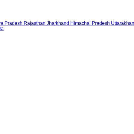
a Pradesh
Rajasthan
Jharkhand
Himachal Pradesh
Uttarakha
la