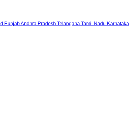
nd
Punjab
Andhra Pradesh
Telangana
Tamil Nadu
Karnataka