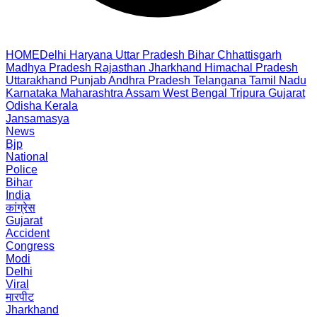
HOME
Delhi
Haryana
Uttar Pradesh
Bihar
Chhattisgarh
Madhya Pradesh
Rajasthan
Jharkhand
Himachal Pradesh
Uttarakhand
Punjab
Andhra Pradesh
Telangana
Tamil Nadu
Karnataka
Maharashtra
Assam
West Bengal
Tripura
Gujarat
Odisha
Kerala
Jansamasya
News
Bjp
National
Police
Bihar
India
कांग्रेस
Gujarat
Accident
Congress
Modi
Delhi
Viral
मारपीट
Jharkhand