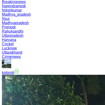
Breakingnews
Narendramodi
Nitishkumar
Madhya_pradesh
Nsui
Madhyapradesh
Pmmodi
Rahulgandhi
Uttarpradesh
Haryana
Cricket
Lucknow
Uttarakhand
Crimenews
kolorob