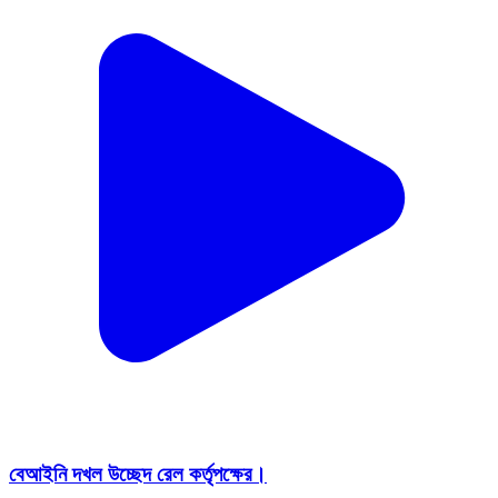
বেআইনি দখল উচ্ছেদ রেল কর্তৃপক্ষের।