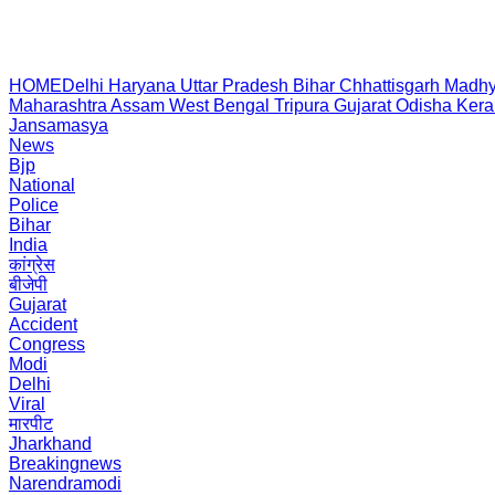
HOME
Delhi
Haryana
Uttar Pradesh
Bihar
Chhattisgarh
Madhy
Maharashtra
Assam
West Bengal
Tripura
Gujarat
Odisha
Kera
Jansamasya
News
Bjp
National
Police
Bihar
India
कांग्रेस
बीजेपी
Gujarat
Accident
Congress
Modi
Delhi
Viral
मारपीट
Jharkhand
Breakingnews
Narendramodi