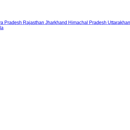
a Pradesh
Rajasthan
Jharkhand
Himachal Pradesh
Uttarakha
la