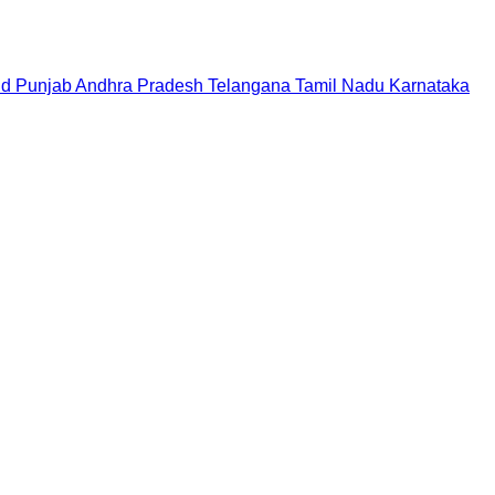
nd
Punjab
Andhra Pradesh
Telangana
Tamil Nadu
Karnataka