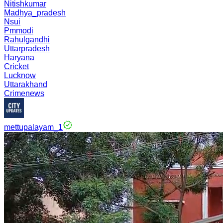
Nitishkumar
Madhya_pradesh
Nsui
Pmmodi
Rahulgandhi
Uttarpradesh
Haryana
Cricket
Lucknow
Uttarakhand
Crimenews
mettupalayam_1