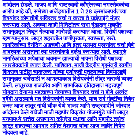
आंदोलन छेडले. भाजप आणि राष्ट्रवादी काँग्रेसच्या नगरसेवकांचा
आरोप आहे की, सभेच्या अजेंड्यातील 1 ते 28 क्रमांकापर्यंतच्या
विषयांवर कोणतीही सविस्तर चर्चा न करता ते घाईघाईने मंजूर
करण्यात आले. अवघ्या काही मिनिटांतच सभा गुंडाळून महापौर
सभागृहातून निघून गेल्याचा आरोपही करण्यात आला. विरोधी पक्षाच्या
म्हणण्यानुसार, लातूर शहरातील पाणीपुरवठा, स्वच्छता, रस्ते,
नागरिकांच्या दैनंदिन अडचणी आणि इतर मूलभूत प्रश्नांवर चर्चा होणे
आवश्यक असताना त्या प्रश्नांकडे दुर्लक्ष करण्यात आले. त्यामुळे
नागरिकांच्या अपेक्षांचा अवमान झाल्याची भावना विरोधी पक्षाच्या
नगरसेवकांनी व्यक्त केली. याशिवाय, माजी केंद्रीय गृहमंत्री स्वर्गीय
शिवराज पाटील चाकूरकर यांच्या पूर्णाकृती पुतळ्याच्या विषयालाही
सभागृहात चर्चेसाठी न आणल्याबद्दल विरोधकांनी तीव्र नाराजी व्यक्त
केली. लातूरच्या राजकीय आणि सामाजिक इतिहासात महत्त्वपूर्ण
योगदान देणाऱ्या महत्वाच्या नेत्याच्या विषयावर चर्चा न होणे अत्यंत
दुर्दैवी असल्याचे मत विरोधकांनी व्यक्त केले. याच सर्व गोष्टींचा निषेध
करत आज लातूर गांधी चौक येथे भाजप आणि राष्ट्रवादीने जोरदार
आंदोलन केले यावेळी माजी महापौर विक्रांत गोजमगुंडे यांनी लातूर
मनपामध्ये सत्तेत असणाऱ्या काँग्रेस पक्षाचा आणि महापौर तसेच
लातूर शहराच्या आमदार अमित देशमुख यांचा आज जाहीर निषेध
नोंदवला आहे.