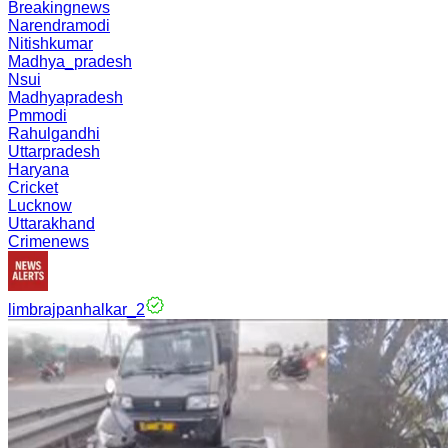
Breakingnews
Narendramodi
Nitishkumar
Madhya_pradesh
Nsui
Madhyapradesh
Pmmodi
Rahulgandhi
Uttarpradesh
Haryana
Cricket
Lucknow
Uttarakhand
Crimenews
limbrajpanhalkar_2