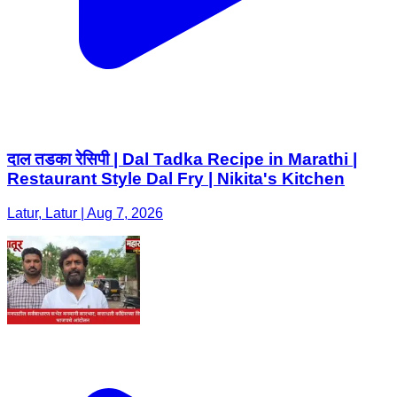
दाल तडका रेसिपी | Dal Tadka Recipe in Marathi |
Restaurant Style Dal Fry | Nikita's Kitchen
Latur, Latur | Aug 7, 2026