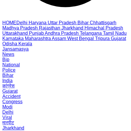
HOME
Delhi
Haryana
Uttar Pradesh
Bihar
Chhattisgarh
Madhya Pradesh
Rajasthan
Jharkhand
Himachal Pradesh
Uttarakhand
Punjab
Andhra Pradesh
Telangana
Tamil Nadu
Karnataka
Maharashtra
Assam
West Bengal
Tripura
Gujarat
Odisha
Kerala
Jansamasya
News
Bjp
National
Police
Bihar
India
कांग्रेस
Gujarat
Accident
Congress
Modi
Delhi
Viral
मारपीट
Jharkhand