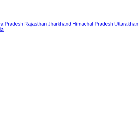
a Pradesh
Rajasthan
Jharkhand
Himachal Pradesh
Uttarakha
la