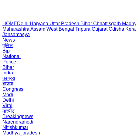
HOME
Delhi
Haryana
Uttar Pradesh
Bihar
Chhattisgarh
Madhy
Maharashtra
Assam
West Bengal
Tripura
Gujarat
Odisha
Kera
Jansamasya
News
पुलिस
Bjp
National
Police
Bihar
India
कांग्रेस
भाजपा
Congress
Modi
Delhi
Viral
मारपीट
Breakingnews
Narendramodi
Nitishkumar
Madhya_pradesh