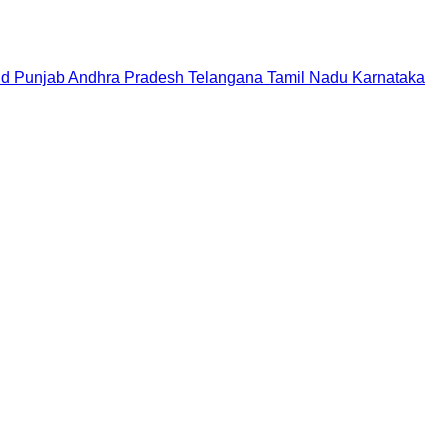
nd
Punjab
Andhra Pradesh
Telangana
Tamil Nadu
Karnataka