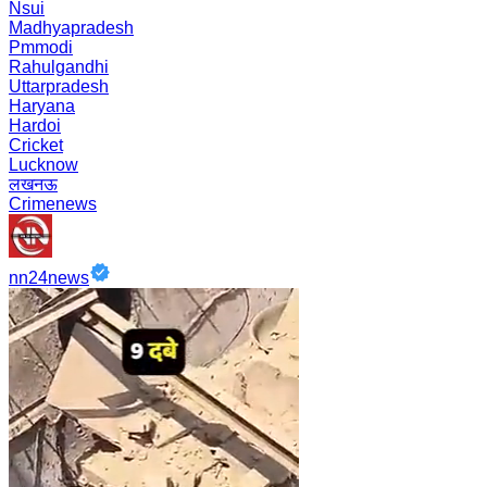
Nsui
Madhyapradesh
Pmmodi
Rahulgandhi
Uttarpradesh
Haryana
Hardoi
Cricket
Lucknow
लखनऊ
Crimenews
nn24news