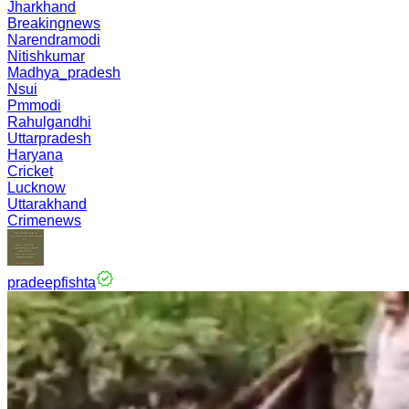
Jharkhand
Breakingnews
Narendramodi
Nitishkumar
Madhya_pradesh
Nsui
Pmmodi
Rahulgandhi
Uttarpradesh
Haryana
Cricket
Lucknow
Uttarakhand
Crimenews
pradeepfishta