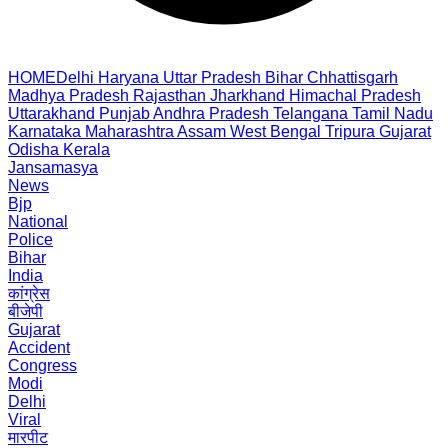
HOME
Delhi
Haryana
Uttar Pradesh
Bihar
Chhattisgarh
Madhya Pradesh
Rajasthan
Jharkhand
Himachal Pradesh
Uttarakhand
Punjab
Andhra Pradesh
Telangana
Tamil Nadu
Karnataka
Maharashtra
Assam
West Bengal
Tripura
Gujarat
Odisha
Kerala
Jansamasya
News
Bjp
National
Police
Bihar
India
कांग्रेस
बीजेपी
Gujarat
Accident
Congress
Modi
Delhi
Viral
मारपीट