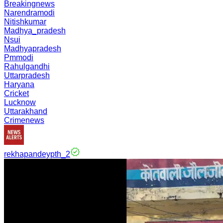
Breakingnews
Narendramodi
Nitishkumar
Madhya_pradesh
Nsui
Madhyapradesh
Pmmodi
Rahulgandhi
Uttarpradesh
Haryana
Cricket
Lucknow
Uttarakhand
Crimenews
rekhapandeypth_2