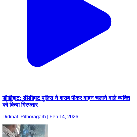
डीडीहाट: डीडीहाट पुलिस ने शराब पीकर वाहन चलाने वाले व्यक्ति
को किया गिरफ्तार
Didihat, Pithoragarh | Feb 14, 2026