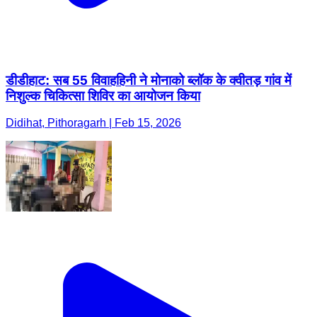
डीडीहाट: सब 55 विवाहहिनी ने मोनाको ब्लॉक के क्वीतड़ गांव में
निशुल्क चिकित्सा शिविर का आयोजन किया
Didihat, Pithoragarh | Feb 15, 2026