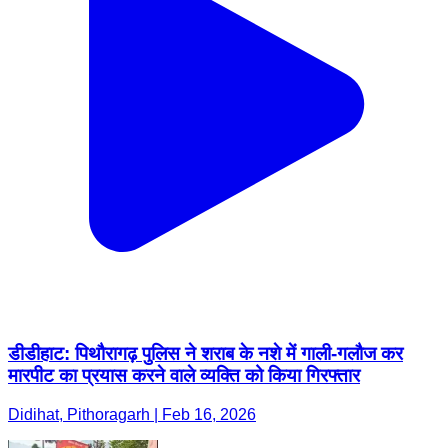
डीडीहाट: पिथौरागढ़ पुलिस ने शराब के नशे में गाली-गलौज कर
मारपीट का प्रयास करने वाले व्यक्ति को किया गिरफ्तार
Didihat, Pithoragarh | Feb 16, 2026