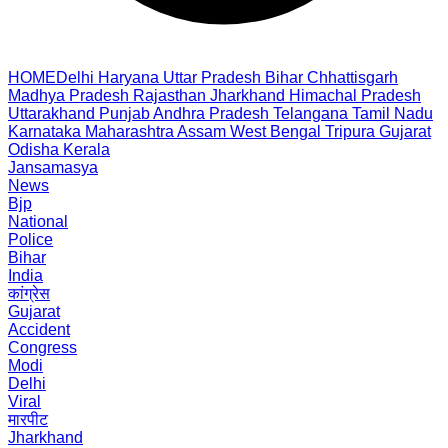
HOME
Delhi
Haryana
Uttar Pradesh
Bihar
Chhattisgarh
Madhya Pradesh
Rajasthan
Jharkhand
Himachal Pradesh
Uttarakhand
Punjab
Andhra Pradesh
Telangana
Tamil Nadu
Karnataka
Maharashtra
Assam
West Bengal
Tripura
Gujarat
Odisha
Kerala
Jansamasya
News
Bjp
National
Police
Bihar
India
कांग्रेस
Gujarat
Accident
Congress
Modi
Delhi
Viral
मारपीट
Jharkhand